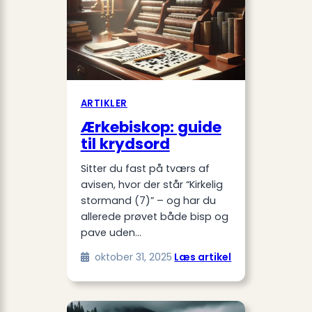
ARTIKLER
Ærkebiskop: guide
til krydsord
Sitter du fast på tværs af
avisen, hvor der står “Kirkelig
stormand (7)” – og har du
allerede prøvet både bisp og
pave uden…
:
oktober 31, 2025
Læs artikel
Ærkebiskop:
guide
til