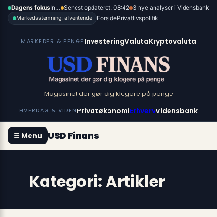
Spring
×
Dagens fokus
Inflation, renter og dollar
Senest opdateret: 08:42
3 nye analyser i Vidensbank
til
Forside
Privatlivspolitik
Markedsstemning: afventende
indhold
Investering
Valuta
Kryptovaluta
MARKEDER & PENGE
Magasinet der gør dig klogere på penge
Privatøkonomi
Erhverv
Vidensbank
HVERDAG & VIDEN
USD Finans
☰ Menu
Kategori:
Artikler