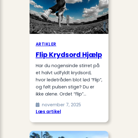
ARTIKLER
Flip Krydsord Hjælp
Har du nogensinde stirret på
et halvt udfyldt krydsord,
hvor ledetråden blot lød “Flip”,
og følt pulsen stige? Du er
ikke alene. Ordet “flip”…
november 7, 2025
:
Læs artikel
Flip
Krydsord
Hjælp