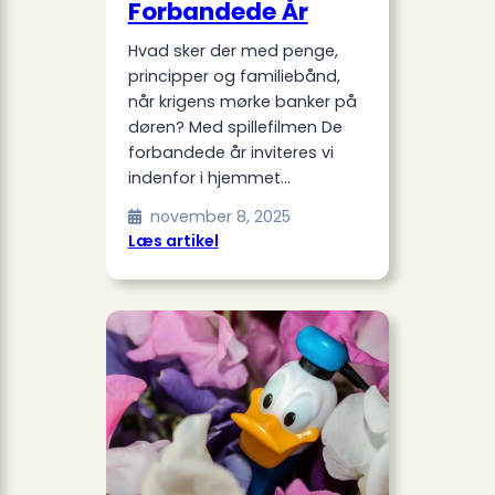
Forbandede År
Hvad sker der med penge,
principper og familiebånd,
når krigens mørke banker på
døren? Med spillefilmen De
forbandede år inviteres vi
indenfor i hjemmet…
november 8, 2025
:
Læs artikel
Medvirkende
i
De
Forbandede
År