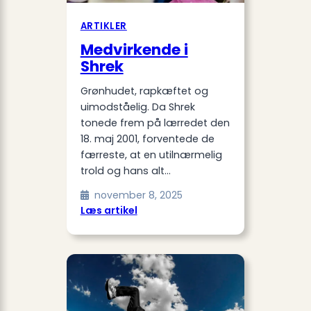
ARTIKLER
Medvirkende i
Shrek
Grønhudet, rapkæftet og
uimodståelig. Da Shrek
tonede frem på lærredet den
18. maj 2001, forventede de
færreste, at en utilnærmelig
trold og hans alt…
november 8, 2025
:
Læs artikel
Medvirkende
i
Shrek