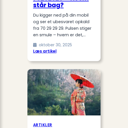
står bag?
Du kigger ned på din mobil
og ser et ubesvaret opkald
fra 70 29 29 29. Pulsen stiger
en smule – hvem er det,…
oktober 30, 2025
:
Læs artikel
Ukendt
telefonnummer:
70292929
–
Hvem
står
bag?
ARTIKLER