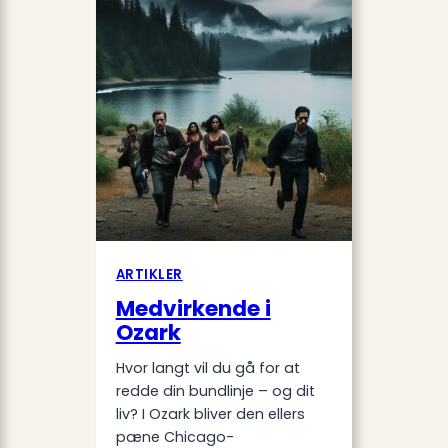
krydsord
ARTIKLER
Medvirkende i
Ozark
Hvor langt vil du gå for at
redde din bundlinje – og dit
liv? I Ozark bliver den ellers
pæne Chicago-