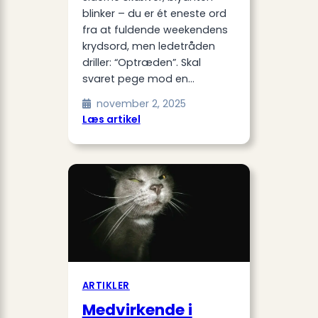
blinker – du er ét eneste ord
fra at fuldende weekendens
krydsord, men ledetråden
driller: “Optræden”. Skal
svaret pege mod en…
november 2, 2025
:
Læs artikel
Optræden
–
Hjælp
til
dit
krydsord
ARTIKLER
Medvirkende i