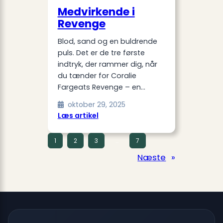
Medvirkende i
Revenge
Blod, sand og en buldrende
puls. Det er de tre første
indtryk, der rammer dig, når
du tænder for Coralie
Fargeats Revenge – en…
oktober 29, 2025
:
Læs artikel
Medvirkende
i
1
2
3
…
7
Revenge
Næste
»