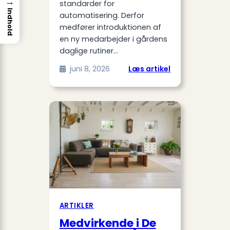
→
standarder for
Indhold
automatisering. Derfor
medfører introduktionen af
en ny medarbejder i gårdens
daglige rutiner…
:
juni 8, 2026
Læs artikel
Kurser
i
mælkeprodukti
til
effektiv
oplæring
i
moderne
kvægbrug
ARTIKLER
Medvirkende i De