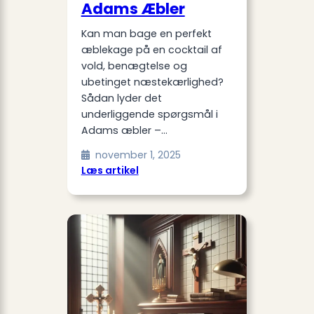
Adams Æbler
Kan man bage en perfekt
æblekage på en cocktail af
vold, benægtelse og
ubetinget næstekærlighed?
Sådan lyder det
underliggende spørgsmål i
Adams æbler –…
november 1, 2025
:
Læs artikel
Medvirkende
i
Adams
Æbler