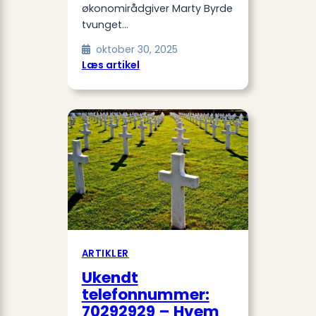
økonomirådgiver Marty Byrde
tvunget…
oktober 30, 2025
:
Læs artikel
Medvirkende
i
Ozark
ARTIKLER
Ukendt
telefonnummer:
70292929 – Hvem