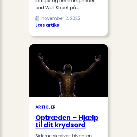
intriger og hemmeligheder
end Wall Street på…
november 2, 2025
:
Læs artikel
Medvirkende
i
Mord
I
Skærgården
ARTIKLER
Optræden – Hjælp
til dit krydsord
Siderne skælver, blyanten