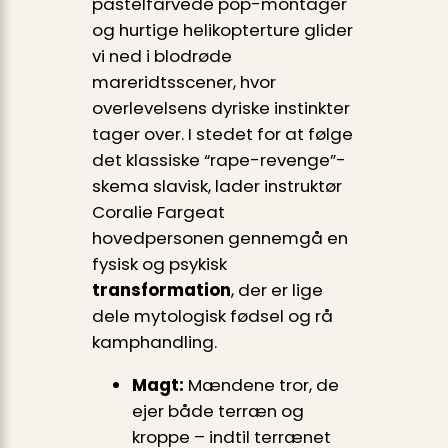
pastelfarvede pop-montager
og hurtige helikopterture glider
vi ned i blodrøde
mareridtsscener, hvor
overlevelsens dyriske instinkter
tager over. I stedet for at følge
det klassiske
“rape-revenge”
-
skema slavisk, lader instruktør
Coralie Fargeat
hovedpersonen gennemgå en
fysisk og psykisk
transformation
, der er lige
dele mytologisk fødsel og rå
kamphandling.
Magt:
Mændene tror, de
ejer både terræn og
kroppe – indtil terrænet