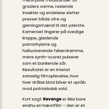
metafysisk modstander
: 50
graders varme, raslende
insekter og endeløse sletter
presser både ofre og
gerningsmænd til det yderste.
Kameraet lingerer på svedige
kroppe, glødende
patronhylstre og
hallucinerende feberdrømme,
mens synth-scoret pulserer
som et bankende sår.
Resultatet er en intenst
sanselig filmoplevelse, hvor
hver dråbe blod bliver et opråb
mod patriarkalsk vold.
Kort sagt:
Revenge
er ikke bare
endnu en hævnfilm – den er et