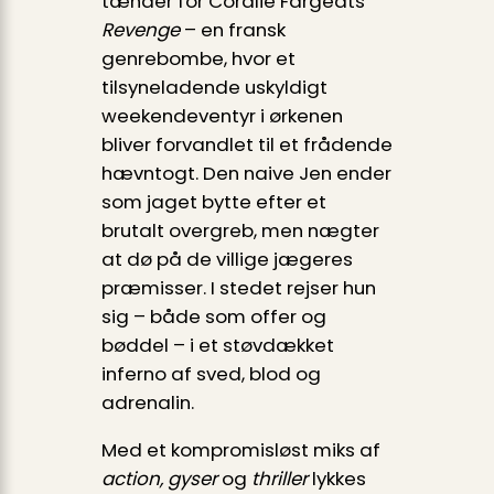
tænder for Coralie Fargeats
Revenge
– en fransk
genrebombe, hvor et
tilsyneladende uskyldigt
weekend­eventyr i ørkenen
bliver forvandlet til et frådende
hævntogt. Den naive Jen ender
som jaget bytte efter et
brutalt overgreb, men nægter
at dø på de villige jægeres
præmisser. I stedet rejser hun
sig – både som offer og
bøddel – i et støvdækket
inferno af sved, blod og
adrenalin.
Med et kompromisløst miks af
action, gyser
og
thriller
lykkes