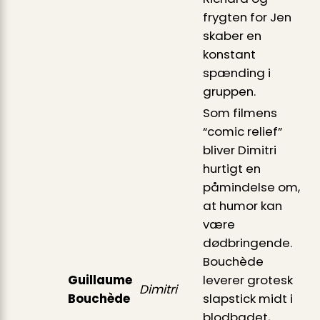
frygten for Jen
skaber en
konstant
spænding i
gruppen.
Som filmens
“comic relief”
bliver Dimitri
hurtigt en
påmindelse om,
at humor kan
være
dødbringende.
Bouchède
Guillaume
leverer grotesk
Dimitri
Bouchède
slapstick midt i
blodbadet,