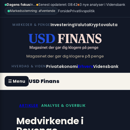
Spring
×
Dagens fokus
Inflation, renter og dollar
Senest opdateret: 08:42
3 nye analyser i Vidensbank
til
Forside
Privatlivspolitik
Markedsstemning: afventende
indhold
Investering
Valuta
Kryptovaluta
MARKEDER & PENGE
Magasinet der gør dig klogere på penge
Privatøkonomi
Erhverv
Vidensbank
HVERDAG & VIDEN
USD Finans
☰ Menu
ARTIKLER
ANALYSE & OVERBLIK
Medvirkende i