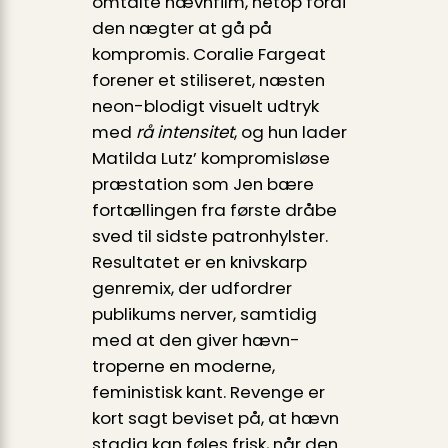
omtalte hævnfilm, netop fordi
den nægter at gå på
kompromis. Coralie Fargeat
forener et stiliseret, næsten
neon-blodigt visuelt udtryk
med
rå intensitet
, og hun lader
Matilda Lutz’ kompromisløse
præstation som Jen bære
fortællingen fra første dråbe
sved til sidste patronhylster.
Resultatet er en knivskarp
genremix, der udfordrer
publikums nerver, samtidig
med at den giver hævn-
troperne en moderne,
feministisk kant. Revenge er
kort sagt beviset på, at hævn
stadig kan føles frisk, når den