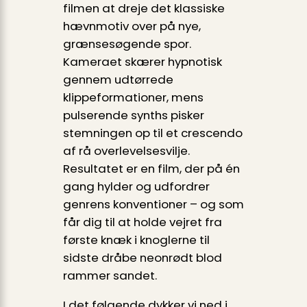
filmen at dreje det klassiske
hævn­motiv over på nye,
grænsesøgende spor.
Kameraet skærer hypnotisk
gennem udtørrede
klippeformationer, mens
pulserende synths pisker
stemningen op til et crescendo
af rå overlevelsesvilje.
Resultatet er en film, der på én
gang hylder og udfordrer
genrens konventioner – og som
får dig til at holde vejret fra
første knæk i knoglerne til
sidste dråbe neonrødt blod
rammer sandet.
I det følgende dykker vi ned i