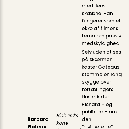
med Jens
skæbne. Han
fungerer som et
ekko af filmens
tema om passiv
medskyldighed.
Selv uden at ses
på skærmen
kaster Gateaus
stemme en lang
skygge over
fortællingen:
Hun minder
Richard – og
publikum – om
Richard’s
Barbara
den
kone
Gateau
“civiliserede”