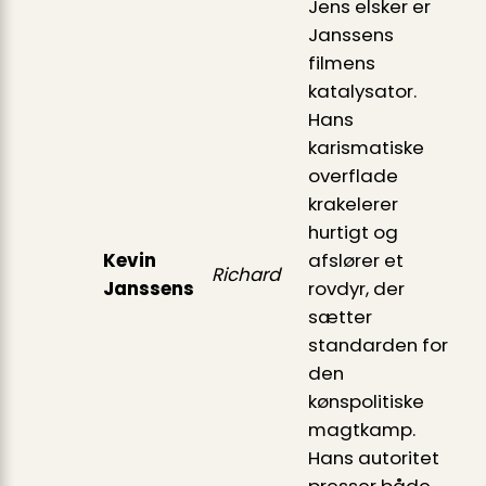
Jens elsker er
Janssens
filmens
katalysator.
Hans
karismatiske
overflade
krakelerer
hurtigt og
Kevin
afslører et
Richard
Janssens
rovdyr, der
sætter
standarden for
den
kønspolitiske
magtkamp.
Hans autoritet
presser både