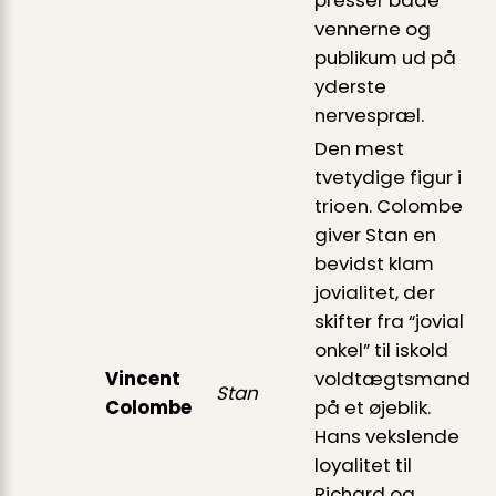
vennerne og
publikum ud på
yderste
nervespræl.
Den mest
tvetydige figur i
trioen. Colombe
giver Stan en
bevidst klam
jovialitet, der
skifter fra “jovial
onkel” til iskold
Vincent
voldtægtsmand
Stan
Colombe
på et øjeblik.
Hans vekslende
loyalitet til
Richard og