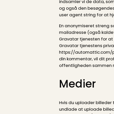
indsamler vi de data, so
og også den besøgendes
user agent string for at
En anonymiseret streng so
mailadresse (også kaldet 
Gravatar tjenesten for a
Gravatar tjenestens privatl
https://automattic.com/p
din kommentar, vil dit prof
offentligheden sammen 
Medier
Hvis du uploader billeder 
undlade at uploade bille