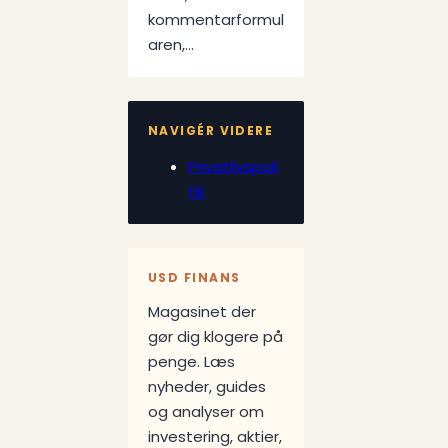
kommentarformul
aren,…
NAVIGÉR VIDERE
Privatlivspoli
tik
USD FINANS
Magasinet der
gør dig klogere på
penge. Læs
nyheder, guides
og analyser om
investering, aktier,