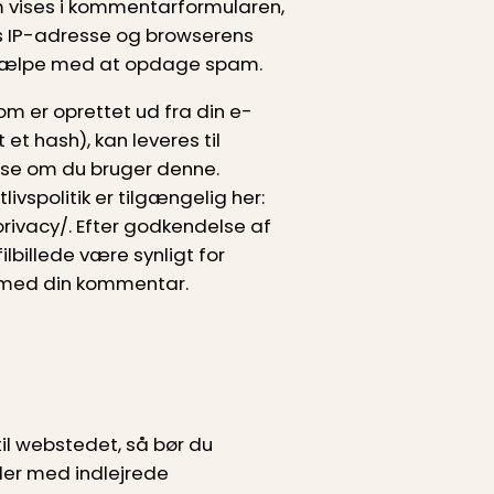
m vises i kommentarformularen,
 IP-adresse og browserens
 hjælpe med at opdage spam.
m er oprettet ud fra din e-
et hash), kan leveres til
t se om du bruger denne.
ivspolitik er tilgængelig her:
rivacy/. Efter godkendelse af
ilbillede være synligt for
med din kommentar.
til webstedet, så bør du
der med indlejrede