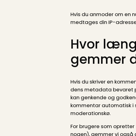
Hvis du anmoder om en nu
medtages din IP-adresse 
Hvor læng
gemmer d
Hvis du skriver en komme
dens metadata bevaret på
kan genkende og godken
kommentar automatisk i s
moderationskø.
For brugere som opretter
nogen), gemmer vi også d