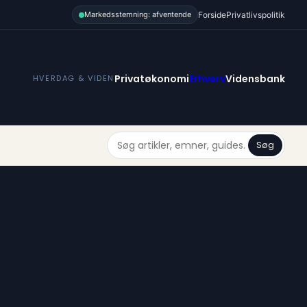
Forside
Privatlivspolitik
Markedsstemning: afventende
Privatøkonomi
Erhverv
Vidensbank
HVERDAG & VIDEN
Søg