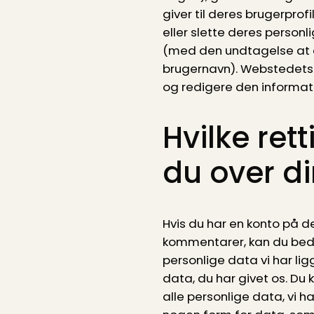
giver til deres brugerprofi
eller slette deres personli
(med den undtagelse at 
brugernavn). Webstedets 
og redigere den informat
Hvilke ret
du over d
Hvis du har en konto på de
kommentarer, kan du bede
personlige data vi har li
data, du har givet os. Du 
alle personlige data, vi h