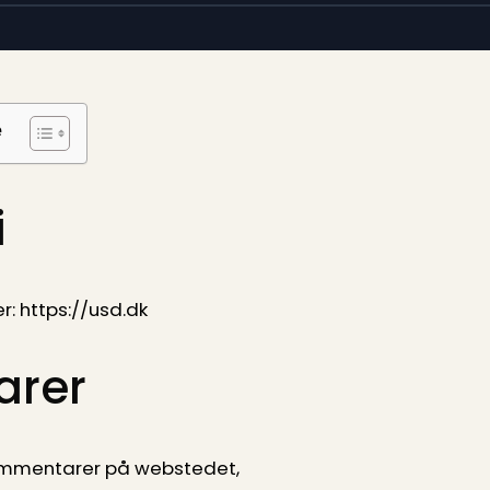
e
i
: https://usd.dk
rer
ommentarer på webstedet,