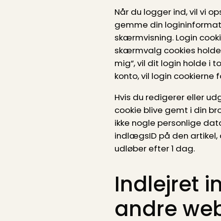
Når du logger ind, vil vi
gemme din logininformati
skærmvisning. Login cooki
skærmvalg cookies holder 
mig”, vil dit login holde i 
konto, vil login cookierne 
Hvis du redigerer eller udgi
cookie blive gemt i din b
ikke nogle personlige da
indlægsID på den artikel, 
udløber efter 1 dag.
Indlejret 
andre we