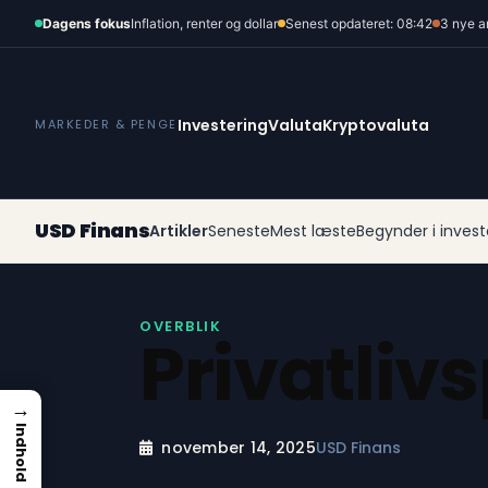
Spring
Dagens fokus
Inflation, renter og dollar
Senest opdateret: 08:42
3 nye a
til
indhold
Investering
Valuta
Kryptovaluta
MARKEDER & PENGE
USD Finans
Artikler
Seneste
Mest læste
Begynder i invest
OVERBLIK
Privatlivs
→
Indhold
november 14, 2025
USD Finans