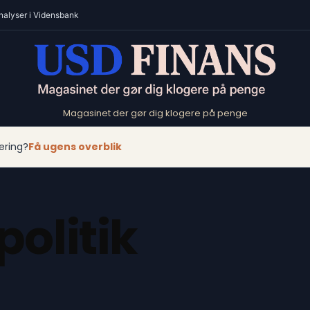
nalyser i Vidensbank
Magasinet der gør dig klogere på penge
ering?
Få ugens overblik
politik