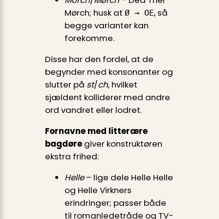
Morch
/
Mørch
– Dea Trier
Mørch; husk at
, så
Ø → OE
begge varianter kan
forekomme.
Disse har den fordel, at de
begynder med konsonanter og
slutter på
st
/
ch
, hvilket
sjældent kolliderer med andre
ord vandret eller lodret.
Fornavne med litterære
bagdøre
giver konstruktøren
ekstra frihed:
Helle
– lige dele Helle Helle
og Helle Virkners
erindringer; passer både
til romanledetråde og TV-