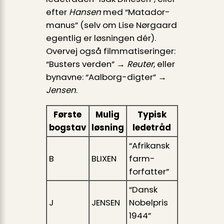
efter
Hansen
med “Matador-
manus” (selv om Lise Nørgaard
egentlig er løsningen dér).
Overvej også filmmatiseringer:
“Busters verden” →
Reuter
, eller
bynavne: “Aalborg-digter” →
Jensen
.
Første
Mulig
Typisk
bogstav
løsning
ledetråd
“Afrikansk
B
BLIXEN
farm-
forfatter”
“Dansk
J
JENSEN
Nobelpris
1944”