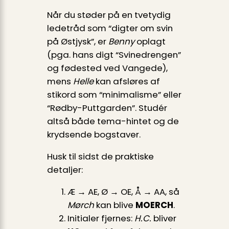
Når du støder på en tvetydig
ledetråd som “digter om svin
på Østjysk”, er
Benny
oplagt
(pga. hans digt “Svinedrengen”
og fødested ved Vangede),
mens
Helle
kan afsløres af
stikord som “minimalisme” eller
“Rødby-Puttgarden”. Studér
altså både tema-hintet og de
krydsende bogstaver.
Husk til sidst de praktiske
detaljer:
Æ → AE, Ø → OE, Å → AA, så
Mørch
kan blive
MOERCH
.
Initialer fjernes:
H.C.
bliver