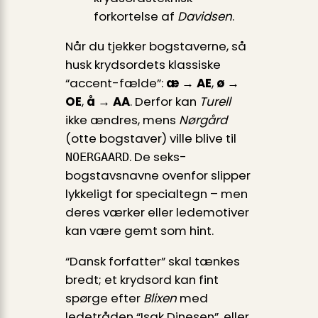
forkortelse af
Davidsen
.
Når du tjekker bogstaverne, så
husk krydsordets klassiske
“accent-fælde”:
æ → AE
,
ø →
OE
,
å → AA
. Derfor kan
Turell
ikke ændres, mens
Nørgård
(otte bogstaver) ville blive til
. De seks-
NOERGAARD
bogstavsnavne ovenfor slipper
lykkeligt for specialtegn – men
deres værker eller ledemotiver
kan være gemt som hint.
“Dansk forfatter” skal tænkes
bredt; et krydsord kan fint
spørge efter
Blixen
med
ledetråden “Isak Dinesen”, eller