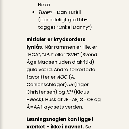
Nexø
Turen
– Dan Turèll
(oprindeligt graffiti-
tagget “Onkel Danny”)
Initialer er krydsordets
lynlås.
Når rammen er lille, er
“HCA”, “JPJ” eller “SVH” (Svend
Åge Madsen uden diakritik!)
guld værd. Andre forkortede
favoritter er
AOC
(A.
Oehlenschläger),
IB
(Inger
Christensen) og
KH
(Klaus
Høeck). Husk at Æ=AE, Ø=OE og
Å=AA i krydsets verden.
Løsningsnøglen kan ligge i
værket – ikke i navnet.
Se