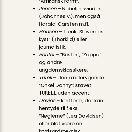
“Afrikansk farm”.
Jensen
– Nobelprisvinder
(Johannes V.), men også
Harald, Carsten m.fl.
Hansen
– tænk “Slavernes
kyst” (Thorkild) eller
journalistik.
Reuter
– “Buster”, “Zappa”
og andre
ungdomsklassikere.
Turell
– den kæderygende
“Onkel Danny”; stavet
uden accent.
TURELL
Davids
– kortform, der kan
hentyde til f.eks.
“Nøglerne” (Lea Davidsen)
eller blot være en
krydsordsteknisk