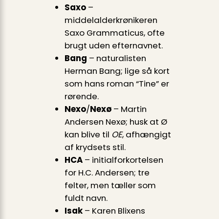
Saxo
–
middelalderkrønikeren
Saxo Grammaticus, ofte
brugt uden efternavnet.
Bang
– naturalisten
Herman Bang; lige så kort
som hans roman “Tine” er
rørende.
Nexo
/
Nexø
– Martin
Andersen Nexø; husk at Ø
kan blive til
OE
, afhængigt
af krydsets stil.
HCA
– initialforkortelsen
for H.C. Andersen; tre
felter, men tæller som
fuldt navn.
Isak
– Karen Blixens