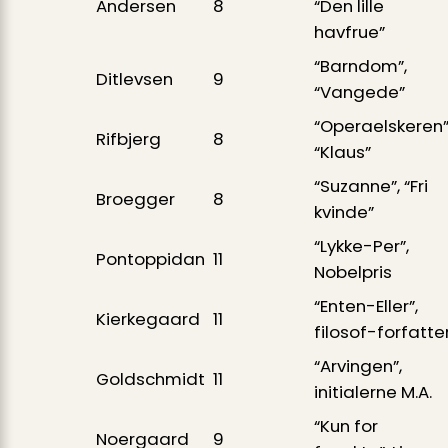
Andersen
8
“Den lille
havfrue”
“Barndom”,
Ditlevsen
9
“Vangede”
“Operaelskeren”
Rifbjerg
8
“Klaus”
“Suzanne”, “Fri
Broegger
8
kvinde”
“Lykke-Per”,
Pontoppidan
11
Nobelpris
“Enten-Eller”,
Kierkegaard
11
filosof-forfatte
“Arvingen”,
Goldschmidt
11
initialerne M.A.
“Kun for
Noergaard
9