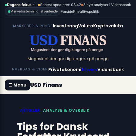
Spring
×
Dagens fokus
Inflation, renter og dollar
Senest opdateret: 08:42
3 nye analyser i Vidensbank
til
Forside
Privatlivspolitik
Markedsstemning: afventende
indhold
Investering
Valuta
Kryptovaluta
MARKEDER & PENGE
Magasinet der gør dig klogere på penge
Privatøkonomi
Erhverv
Vidensbank
HVERDAG & VIDEN
USD Finans
☰ Menu
ARTIKLER
ANALYSE & OVERBLIK
Tips for Dansk