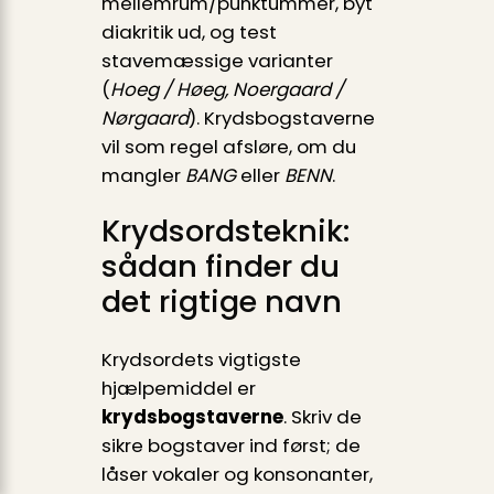
mellemrum/punktummer, byt
diakritik ud, og test
stavemæssige varianter
(
Hoeg / Høeg, Noergaard /
Nørgaard
). Krydsbogstaverne
vil som regel afsløre, om du
mangler
BANG
eller
BENN
.
Krydsordsteknik:
sådan finder du
det rigtige navn
Krydsordets vigtigste
hjælpemiddel er
krydsbogstaverne
. Skriv de
sikre bogstaver ind først; de
låser vokaler og konsonanter,