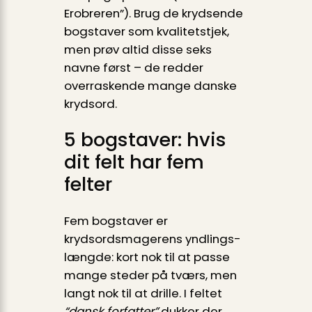
Erobreren”). Brug de krydsende
bogstaver som kvalitetstjek,
men prøv altid disse seks
navne først – de redder
overraskende mange danske
krydsord.
5 bogstaver: hvis
dit felt har fem
felter
Fem bogstaver er
krydsordsmagerens yndlings­
længde: kort nok til at passe
mange steder på tværs, men
langt nok til at drille. I feltet
“dansk forfatter”
dukker der