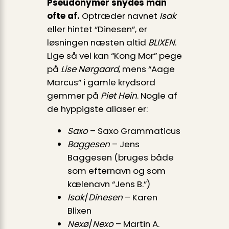
Pseudonymer snydes man
ofte af.
Optræder navnet
Isak
eller hintet “Dinesen”, er
løsningen næsten altid
BLIXEN
.
Lige så vel kan “Kong Mor” pege
på
Lise Nørgaard
, mens “Aage
Marcus” i gamle kryds­ord
gemmer på
Piet Hein
. Nogle af
de hyppigste aliaser er:
Saxo
– Saxo Grammaticus
Baggesen
– Jens
Baggesen (bruges både
som efternavn og som
kælenavn “Jens B.”)
Isak
/
Dinesen
– Karen
Blixen
Nexø
/
Nexo
– Martin A.