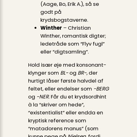
(Aage, Bo, Erik A.), så se
godt på
krydsbogstaverne.
Winther
– Christian
Winther, romantisk digter;
ledetråde som “Flyv fugl”
eller “digtsamling”.
Hold især øje med konsonant-
klynger som
BL-
og
BR-
, der
hurtigt låser første halvdel af
feltet, eller endelser som
-BERG
og
-NER
. Får du et krydsord­hint
à la “skriver om hede”,
“existentialist” eller endda en
kryptisk reference som
“matadorens manus” (som
kunne pege på
Nielsen
, fordi