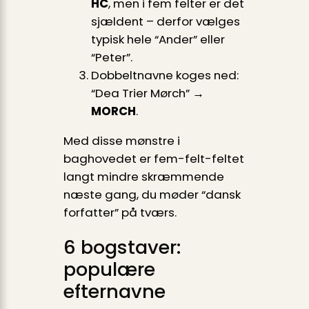
HC
, men i fem felter er det
sjældent – derfor vælges
typisk hele “Ander
” eller
“Peter”.
Dobbeltnavne koges ned:
“Dea Trier Mørch” →
MORCH
.
Med disse mønstre i
baghovedet er fem-felt-feltet
langt mindre skræmmende
næste gang, du møder “dansk
forfatter” på tværs.
6 bogstaver:
populære
efternavne