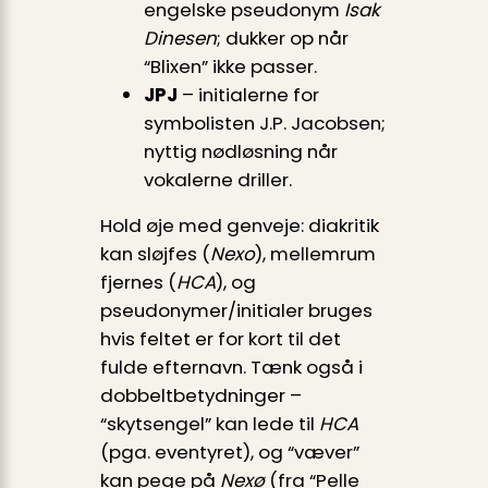
engelske pseudonym
Isak
Dinesen
; dukker op når
“Blixen” ikke passer.
JPJ
– initialerne for
symbolisten J.P. Jacobsen;
nyttig nødløsning når
vokalerne driller.
Hold øje med genveje: diakritik
kan sløjfes (
Nexo
), mellemrum
fjernes (
HCA
), og
pseudonymer/initialer bruges
hvis feltet er for kort til det
fulde efternavn. Tænk også i
dobbeltbetydninger –
“skytsengel” kan lede til
HCA
(pga. eventyret), og “væver”
kan pege på
Nexø
(fra “Pelle