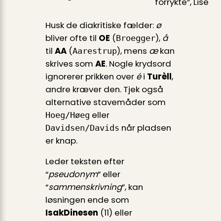
forrykte”, Lise
Husk de diakritiske fælder:
ø
bliver ofte til
OE
(
),
å
Broegger
til
AA
(
), mens
æ
kan
Aarestrup
skrives som
AE
. Nogle krydsord
ignorerer prikken over
é
i
Turèll
,
andre kræver den. Tjek også
alternative stavemåder som
eller
Hoeg/Høeg
når pladsen
Davidsen/Davids
er knap.
Leder teksten efter
“
pseudonym
” eller
“
sammenskrivning
”, kan
løsningen ende som
IsakDinesen
(11) eller