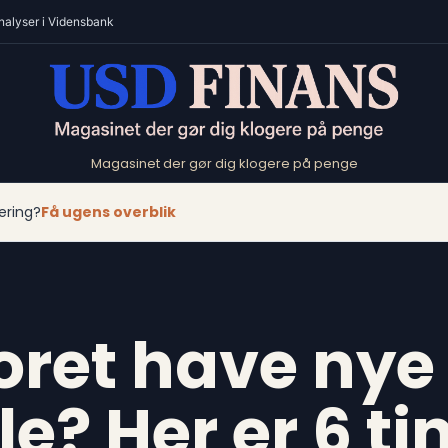
nalyser i Vidensbank
Magasinet der gør dig klogere på penge
ering?
Få ugens overblik
oret have nye
e? Her er 6 ti