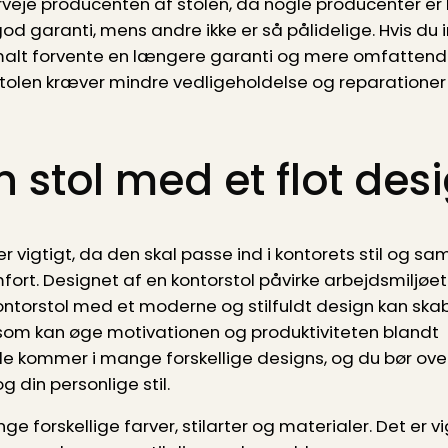
rveje producenten af ​​stolen, da nogle producenter er 
od garanti, mens andre ikke er så pålidelige. Hvis du i
ormalt forvente en længere garanti og mere omfattend
tolen kræver mindre vedligeholdelse og reparationer o
 stol med et flot des
r vigtigt, da den skal passe ind i kontorets stil og sa
ort. Designet af en kontorstol påvirke arbejdsmiljøet
ontorstol med et moderne og stilfuldt design kan skab
som kan øge motivationen og produktiviteten blandt
 kommer i mange forskellige designs, og du bør overve
g din personlige stil.
forskellige farver, stilarter og materialer. Det er vi