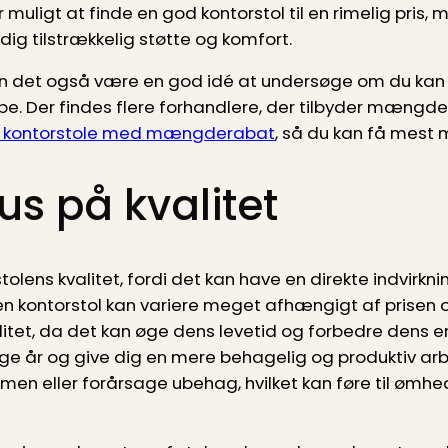
r muligt at finde en god kontorstol til en rimelig pris
er dig tilstrækkelig støtte og komfort.
 kan det også være en god idé at undersøge om du k
øbe. Der findes flere forhandlere, der tilbyder mængd
de kontorstole med mængderabat
, så du kan få mest 
us på kvalitet
 stolens kvalitet, fordi det kan have en direkte indvir
​​en kontorstol kan variere meget afhængigt af prisen 
litet, da det kan øge dens levetid og forbedre dens e
ange år og give dig en mere behagelig og produktiv ar
mmen eller forårsage ubehag, hvilket kan føre til øm