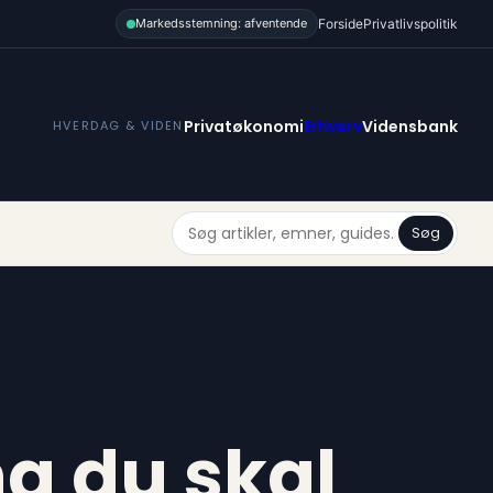
Forside
Privatlivspolitik
Markedsstemning: afventende
Privatøkonomi
Erhverv
Vidensbank
HVERDAG & VIDEN
Søg
ng du skal