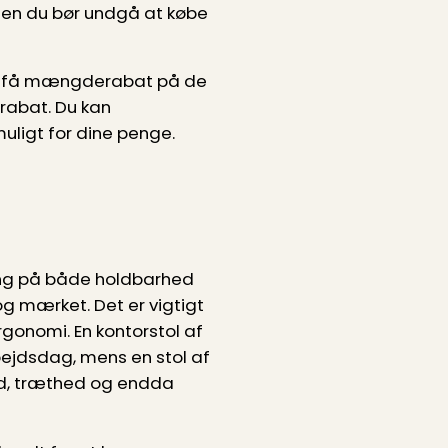
, men du bør undgå at købe
an få mængderabat på de
erabat. Du kan
muligt for dine penge.
kning på både holdbarhed
og mærket. Det er vigtigt
rgonomi. En kontorstol af
bejdsdag, mens en stol af
hed, træthed og endda