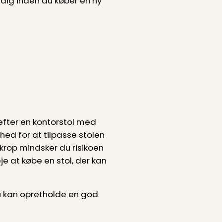
dig inden du køber en ny
efter en kontorstol med
hed for at tilpasse stolen
n krop mindsker du risikoen
je at købe en stol, der kan
du kan opretholde en god