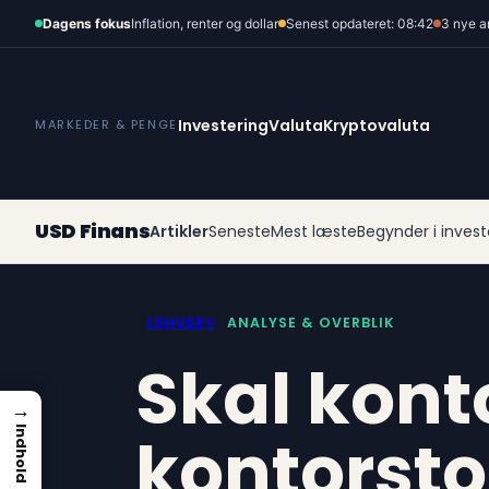
Spring
Dagens fokus
Inflation, renter og dollar
Senest opdateret: 08:42
3 nye a
til
indhold
Investering
Valuta
Kryptovaluta
MARKEDER & PENGE
USD Finans
Artikler
Seneste
Mest læste
Begynder i invest
ERHVERV
ANALYSE & OVERBLIK
Skal kont
→
kontorstol
Indhold