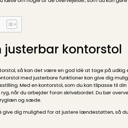
du læse om nogle af de overvejelser, som du kan gøre 
 justerbar kontorstol
torstol, så kan det være en god idé at tage på udkig 
kontorstol med justerbare funktioner kan give dig mulig
sstilling. Med en kontorstol, som du kan tilpasse til di
 ryg, når du arbejder foran skrivebordet. Du bør overve
, ryglæn og sæde.
å give dig mulighed for at justere lændestøtten, så 