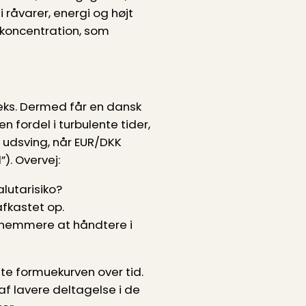
råvarer, energi og højt
-koncentration, som
deks. Dermed får en dansk
 fordel i turbulente tider,
 udsving, når EUR/DKK
). Overvej:
alutarisiko?
afkastet op.
e nemmere at håndtere i
tte formuekurven over tid.
 af lavere deltagelse i de