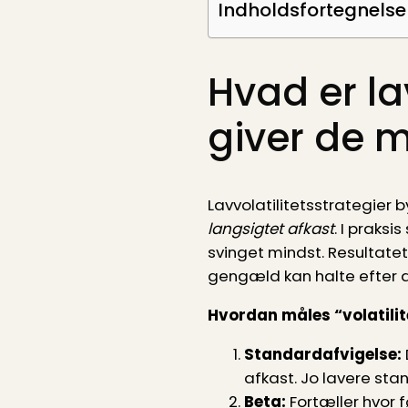
Indholdsfortegnelse
Hvad er la
giver de 
Lavvolatilitetsstrategier
langsigtet afkast
. I praks
svinget mindst. Resultatet
gengæld kan halte efter de
Hvordan måles “volatilit
Standardafvigelse:
afkast. Jo lavere sta
Beta:
Fortæller hvor f