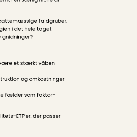
skattemæssige faldgruber,
ien i det hele taget
e gnidninger?
n være et stærkt våben
onstruktion og omkostninger
ske fælder som faktor-
ilitets-ETF’er, der passer