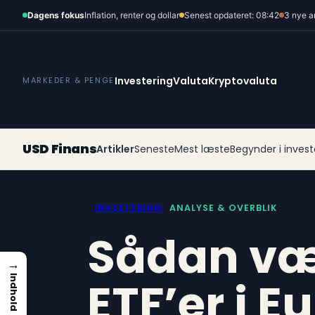
Spring
Dagens fokus
Inflation, renter og dollar
Senest opdateret: 08:42
3 nye a
til
indhold
Investering
Valuta
Kryptovaluta
MARKEDER & PENGE
USD Finans
Artikler
Seneste
Mest læste
Begynder i invest
INVESTERING
ANALYSE & OVERBLIK
Sådan væl
→
ETF’er i E
Indhold