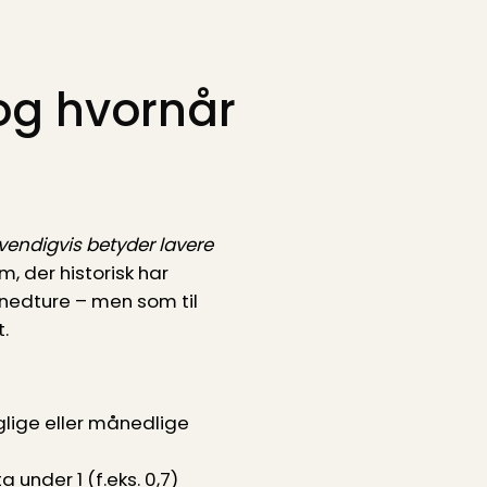
 og hvornår
dvendigvis betyder lavere
m, der historisk har
i nedture – men som til
.
lige eller månedlige
under 1 (f.eks. 0,7)