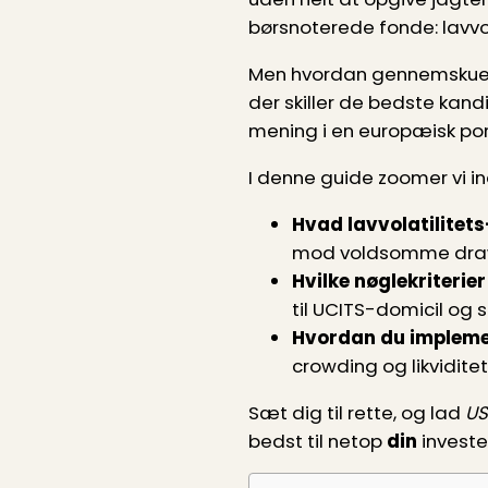
børsnoterede fonde: lavvol
Men hvordan gennemskuer 
der skiller de bedste kan
mening i en europæisk por
I denne guide zoomer vi i
Hvad lavvolatilitets
mod voldsomme dra
Hvilke nøglekriterier
til UCITS-domicil og s
Hvordan du impleme
crowding og likvidite
Sæt dig til rette, og lad
US
bedst til netop
din
investe