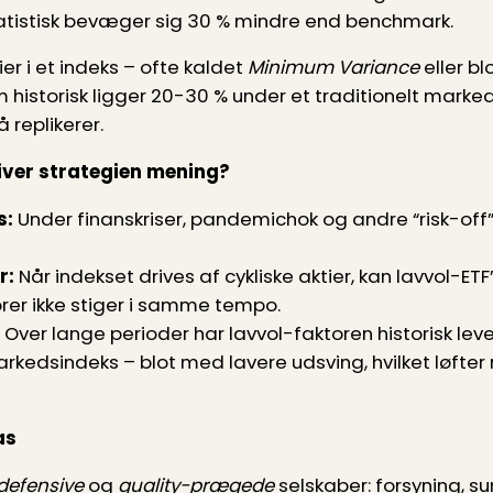
statistisk bevæger sig 30 % mindre end benchmark.
 i et indeks – ofte kaldet
Minimum Variance
eller bl
m historisk ligger 20-30 % under et traditionelt mark
 replikerer.
iver strategien mening?
s:
Under finanskriser, pandemichok og andre “risk-off”
r:
Når indekset drives af cykliske aktier, kan lavvol-ET
rer ikke stiger i samme tempo.
Over lange perioder har lavvol-faktoren historisk lev
edsindeks – blot med lavere udsving, hvilket løfter r
as
defensive
og
quality-prægede
selskaber: forsyning, s