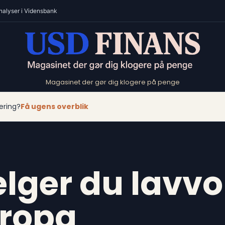
nalyser i Vidensbank
Magasinet der gør dig klogere på penge
ering?
Få ugens overblik
ger du lavvol
uropa