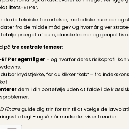
atilitets-ETF’er.
du de tekniske forkortelser, metodiske nuancer og 
didater fra de middelmådige? Og hvornår giver strateg
tefølje præget af euro, danske kroner og geopolitisk
nd på
tre centrale temaer
:
-ETF’er egentlig er
– og hvorfor deres risikoprofil ka
wdowns.
du bør krydstjekke, før du klikker “køb” – fra indeks­k
kat.
nterer
dem i din portefølje uden at falde i de klassi
tsproblemer.
D Finans
guide dig trin for trin til at vælge de lavvolat
ringsstrategi – også når markedet viser tænder.