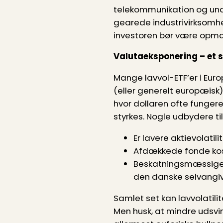
telekommunikation og unde
gearede industrivirksomhe
investoren bør være opm
Valutaeksponering – et 
Mange lavvol-ETF’er i Euro
(eller generelt europæisk)
hvor dollaren ofte funger
styrkes. Nogle udbydere t
Er lavere aktievolatili
Afdækkede fonde koste
Beskatningsmæssige k
den danske selvangive
Samlet set kan lavvolatili
Men husk, at mindre udsv