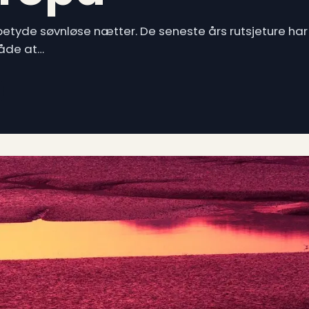
etyde søvnløse nætter. De seneste års rutsjeture har
måde at…