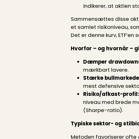
indikerer, at aktien 
Sammensættes disse aktier
et samlet risikoniveau, so
Det er denne kurv, ETF’en så
Hvorfor – og hvornår – g
Dæmper drawdown
mærkbart lavere.
Stærke bullmarkede
mest defensive sekto
Risiko/afkast-profil:
niveau med brede mark
(Sharpe-ratio).
Typiske sektor- og stilbi
Metoden favoriserer ofte