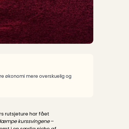
øre økonomi mere overskuelig og
s rutsjeture har fået
dæmpe kurssvingene
–
emt i en særlig niche af