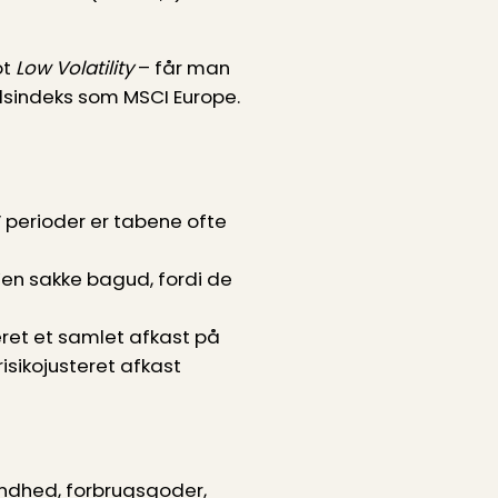
ot
Low Volatility
– får man
edsindeks som MSCI Europe.
 perioder er tabene ofte
F’en sakke bagud, fordi de
eret et samlet afkast på
isikojusteret afkast
undhed, forbrugsgoder,