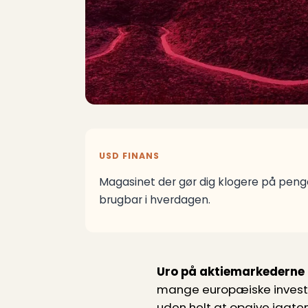
USD FINANS
Magasinet der gør dig klogere på penge
brugbar i hverdagen.
Uro på aktiemarkederne 
mange europæiske investor
uden helt at opgive jagten