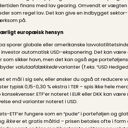
rtiden finans med lav gearing. Omvendt er vægten i 
der som regel lav. Det kan give en indbygget sektor
ærksom på.
særligt europæisk hensyn
pa sporer globale eller amerikanske lavvolatilitetsin
 investor automatisk USD-eksponering. Det kan være en
er som sikker havn, men det kan også øge porteføljens
ilbyder
valutaafdækkede
varianter (f.eks. “USD Hedged”
tet et mål i sig selv, eller ønsker du også at reducere v
r typisk 0,15-0,30 % ekstra i TER – spis ikke hele mer
onsekvenser: ETF’er noteret i EUR eller DKK kan vær
lse end varianter noteret i USD.
tets-ETF’er fungere som en “pude” i porteføljen og gla
ing
ikke
er et gratis måltid – prisen betales ofte i form