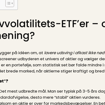
vvolatilitets-ETF’er –
mening?
 bygger på idéen om, at
lavere udsving i afkast ikke nø
is screener udbyderen et univers af aktier og vælger de
 er en portefølje, som statistisk set bør falde mindre 
t brede marked, når aktierne stiger kraftigt og bredt
et”?
Det mest udbredte mål. Man ser typisk på 3-5 års dag
ndardafvigelse, desto mere “stabil” aktien vurderes.
ølsom en aktie er over for markedsbevægelser. En beta 