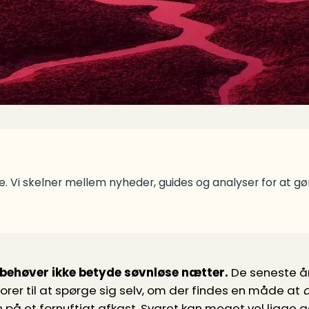
. Vi skelner mellem nyheder, guides og analyser for at g
behøver ikke betyde søvnløse nætter.
De seneste år
er til at spørge sig selv, om der findes en måde at
 på et fornuftigt afkast. Svaret kan meget vel ligge g