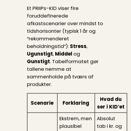
Et PRIIPs-KID viser fire
foruddefinerede
afkastscenarier over mindst to
tidshorisonter (typisk 1 år og
“rekommenderet
beholdningstid”):
Stress
,
Ugunstigt
,
Middel
og
Gunstigt
. Tabelformatet gør
tallene nemme at
sammenholde på tværs af
produkter.
Hvad du
Scenarie
Forklaring
ser i KID’et
Ekstrem, men
Absolut
plausibel
tab i kr. og