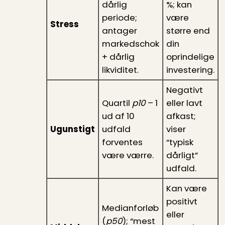
dårlig
%; kan
periode;
være
Stress
antager
større end
markedschok
din
+ dårlig
oprindelige
likviditet.
investering.
Negativt
Quartil
p10
– 1
eller lavt
ud af 10
afkast;
Ugunstigt
udfald
viser
forventes
“typisk
være værre.
dårligt”
udfald.
Kan være
positivt
Medianforløb
eller
(
p50
); “mest