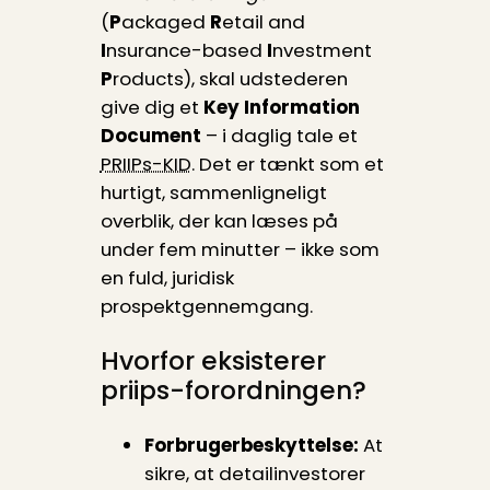
(
P
ackaged
R
etail and
I
nsurance-based
I
nvestment
P
roducts), skal udstederen
give dig et
Key Information
Document
– i daglig tale et
PRIIPs-KID
. Det er tænkt som et
hurtigt, sammenligneligt
overblik, der kan læses på
under fem minutter – ikke som
en fuld, juridisk
prospektgennemgang.
Hvorfor eksisterer
priips-forordningen?
Forbrugerbeskyttelse:
At
sikre, at detailinvestorer