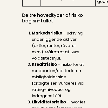
geare
De tre hovedtyper af risiko
bag sri-tallet
Markedsrisiko
– udsving i
underliggende aktiver
(aktier, renter, råvarer
m.m.). Målrettet af SRI’s
volatilitetshjul.
Kreditrisiko
– risiko for at
modparten/udstederen
misligholder sine
forpligtelser. Vurderes via
rating-niveauer og
indregnes i SRI.
Likviditetsrisiko
– hvor let