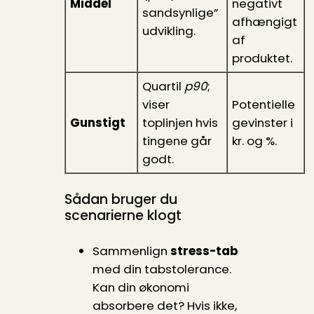
Middel
negativt
sandsynlige”
afhængigt
udvikling.
af
produktet.
Quartil
p90
;
viser
Potentielle
Gunstigt
toplinjen hvis
gevinster i
tingene går
kr. og %.
godt.
Sådan bruger du
scenarierne klogt
Sammenlign
stress-tab
med din tabs­tolerance.
Kan din økonomi
absorbere det? Hvis ikke,