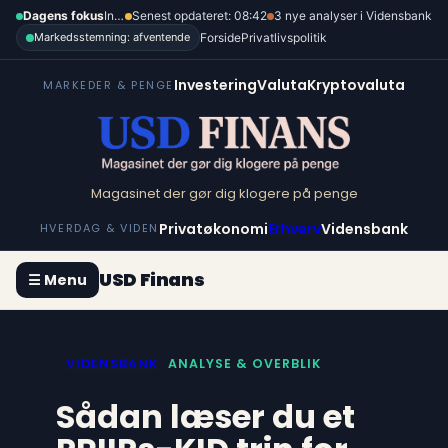
Spring
Dagens fokus
Inflation, renter og dollar
Senest opdateret: 08:42
3 nye analyser i Vidensbank
til
Forside
Privatlivspolitik
Markedsstemning: afventende
indhold
Investering
Valuta
Kryptovaluta
MARKEDER & PENGE
Magasinet der gør dig klogere på penge
Privatøkonomi
Erhverv
Vidensbank
HVERDAG & VIDEN
USD Finans
☰ Menu
VIDENSBANK
ANALYSE & OVERBLIK
Sådan læser du et