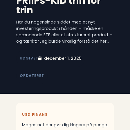
PRIIPs-KID trin for
trin
Har du nogensinde siddet med et nyt
investeringsprodukt i hånden – måske en
spændende ETF eller et struktureret produkt –
og tænkt: “Jeg burde virkelig forstå det her…
december 1, 2025
UDGIVET
OPDATERET
USD FINANS
Magasinet der gør dig klogere på penge.