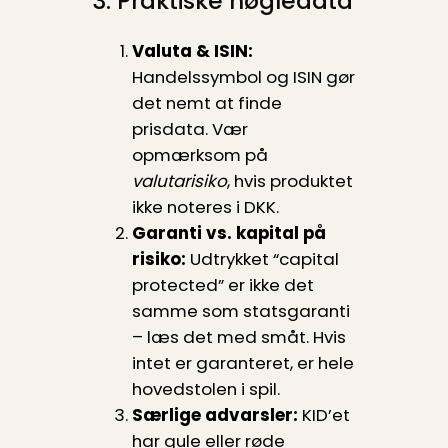
3. Praktiske nøgledata
Valuta & ISIN:
Handelssymbol og ISIN gør
det nemt at finde
prisdata. Vær
opmærksom på
valutarisiko
, hvis produktet
ikke noteres i DKK.
Garanti vs. kapital på
risiko:
Udtrykket “capital
protected” er ikke det
samme som statsgaranti
– læs det med småt. Hvis
intet er garanteret, er hele
hovedstolen i spil.
Særlige advarsler:
KID’et
har gule eller røde