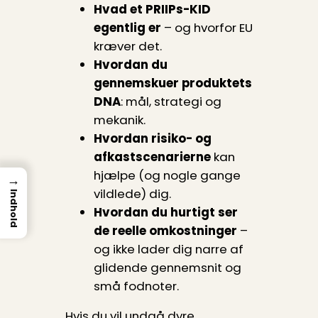
Hvad et PRIIPs-KID
egentlig er
– og hvorfor EU
kræver det.
Hvordan du
gennemskuer produktets
DNA
: mål, strategi og
mekanik.
Hvordan risiko- og
afkastscenarierne
kan
hjælpe (og nogle gange
→
vildlede) dig.
Indhold
Hvordan du hurtigt ser
de reelle omkostninger
–
og ikke lader dig narre af
glidende gennemsnit og
små fodnoter.
Hvis du vil undgå dyre