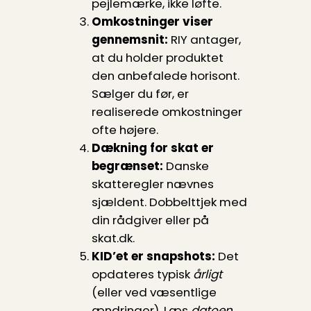
pejlemærke, ikke løfte.
Omkostninger viser
gennemsnit:
RIY antager,
at du holder produktet
den anbefalede horisont.
Sælger du før, er
realiserede omkostninger
ofte højere.
Dækning for skat er
begrænset:
Danske
skatteregler nævnes
sjældent. Dobbelttjek med
din rådgiver eller på
skat.dk.
KID’et er snapshots:
Det
opdateres typisk
årligt
(eller ved væsentlige
ændringer). Læs
datoen