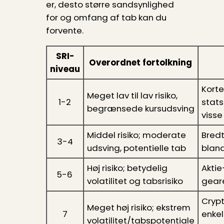
er, desto større sandsynlighed
for og omfang af tab kan du
forvente.
SRI-
Overordnet fortolkning
niveau
Korte
Meget lav til lav risiko,
1-2
stats
begrænsede kursudsving
viss
Middel risiko; moderate
Bred
3-4
udsving, potentielle tab
blan
Høj risiko; betydelig
Aktie
5-6
volatilitet og tabsrisiko
gear
Crypt
Meget høj risiko; ekstrem
7
enkel
volatilitet/tabspotentiale