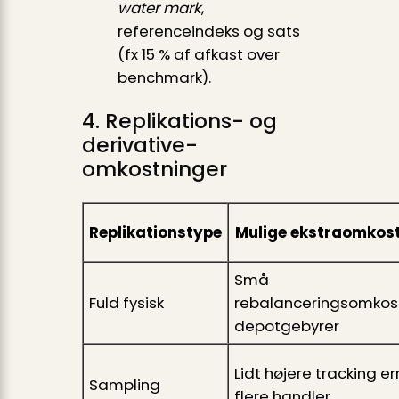
water mark
,
referenceindeks og sats
(fx 15 % af afkast over
benchmark).
4. Replikations- og
derivative-
omkostninger
Replikationstype
Mulige ekstraomkos
Små
Fuld fysisk
rebalanceringsomkost
depotgebyrer
Lidt højere tracking err
Sampling
flere handler