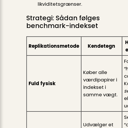
likviditetsgrænser.
Strategi: Sådan følges
benchmark-indekset
H
Replikationsmetode
Kendetegn
e
F
“
Køber alle
c
værdipapirer i
Fuld fysisk
K
indekset i
s
samme vægt.
e
u
S
Udvælger et
“