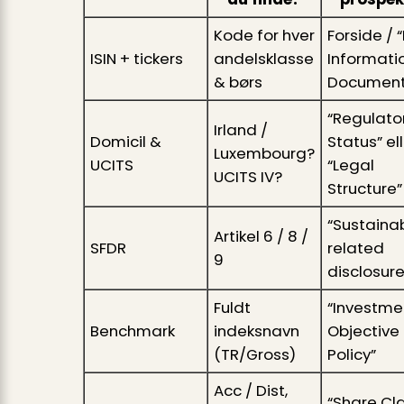
Kode for hver
Forside / 
ISIN + tickers
andelsklasse
Informati
& børs
Document
“Regulato
Irland /
Domicil &
Status” el
Luxembourg?
UCITS
“Legal
UCITS IV?
Structure”
“Sustainab
Artikel 6 / 8 /
SFDR
related
9
disclosure
Fuldt
“Investme
Benchmark
indeksnavn
Objective
(TR/Gross)
Policy”
Acc / Dist,
“Share Cl