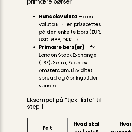
primære børser
Handelsvaluta
– den
valuta ETF-en prissættes i
på den enkelte børs (EUR,
USD, GBP, DKK …).
Primære børs(er)
– fx
London Stock Exchange
(LSE), Xetra, Euronext
Amsterdam. Likviditet,
spread og åbningstider
varierer.
Eksempel på “tjek-liste” til
step 1
Hvad skal
Hvor 
Felt
du finde?
prospek