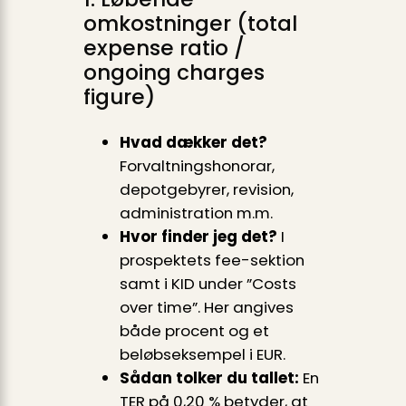
omkostninger (total
expense ratio /
ongoing charges
figure)
Hvad dækker det?
Forvaltningshonorar,
depotgebyrer, revision,
administration m.m.
Hvor finder jeg det?
I
prospektets fee-sektion
samt i KID under ”Costs
over time”. Her angives
både procent og et
beløbseksempel i EUR.
Sådan tolker du tallet:
En
TER på 0,20 % betyder, at