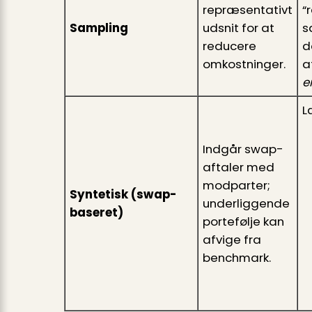
repræsentativt
“
Sampling
udsnit for at
s
reducere
d
omkostninger.
a
e
L
Indgår swap-
aftaler med
modparter;
Syntetisk (swap-
underliggende
baseret)
portefølje kan
afvige fra
benchmark.