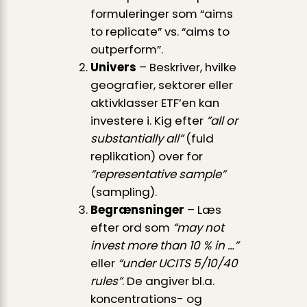
formuleringer som “aims
to replicate” vs. “aims to
outperform”.
Univers
– Beskriver, hvilke
geografier, sektorer eller
aktivklasser ETF’en kan
investere i. Kig efter
”all or
substantially all”
(fuld
replikation) over for
”representative sample”
(sampling).
Begrænsninger
– Læs
efter ord som
“may not
invest more than 10 % in …”
eller
“under UCITS 5/10/40
rules”
. De angiver bl.a.
koncentrations- og