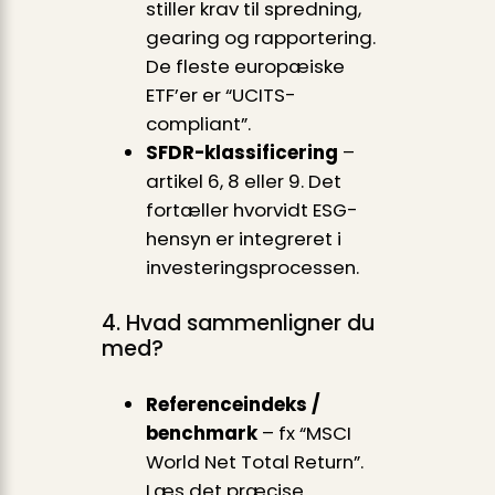
stiller krav til spredning,
gearing og rapportering.
De fleste europæiske
ETF’er er “UCITS-
compliant”.
SFDR-klassificering
–
artikel 6, 8 eller 9. Det
fortæller hvorvidt ESG-
hensyn er integreret i
investeringsprocessen.
4. Hvad sammenligner du
med?
Referenceindeks /
benchmark
– fx “MSCI
World Net Total Return”.
Læs det præcise