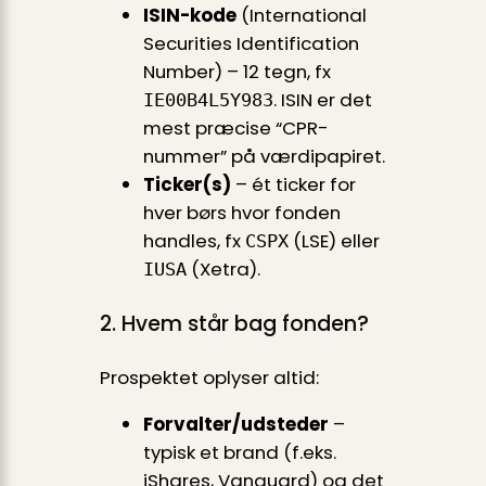
ISIN-kode
(International
Securities Identification
Number) – 12 tegn, fx
. ISIN er det
IE00B4L5Y983
mest præcise “CPR-
nummer” på værdipapiret.
Ticker(s)
– ét ticker for
hver børs hvor fonden
handles, fx
(LSE) eller
CSPX
(Xetra).
IUSA
2. Hvem står bag fonden?
Prospektet oplyser altid:
Forvalter/udsteder
–
typisk et brand (f.eks.
iShares, Vanguard) og det