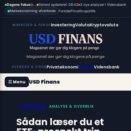
Spring
×
Dagens fokus
Inflation, renter og dollar
Senest opdateret: 08:42
3 nye analyser i Vidensbank
til
Forside
Privatlivspolitik
Markedsstemning: afventende
indhold
Investering
Valuta
Kryptovaluta
MARKEDER & PENGE
Magasinet der gør dig klogere på penge
Privatøkonomi
Erhverv
Vidensbank
HVERDAG & VIDEN
USD Finans
☰ Menu
VIDENSBANK
ANALYSE & OVERBLIK
Sådan læser du et