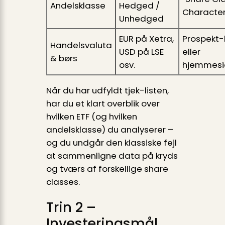
Andelsklasse
Hedged /
Characteri
Unhedged
EUR på Xetra,
Prospekt-
Handelsvaluta
USD på LSE
eller
& børs
osv.
hjemmesi
Når du har udfyldt tjek-listen,
har du et klart overblik over
hvilken ETF (og hvilken
andelsklasse) du analyserer –
og du undgår den klassiske fejl
at sammenligne data på kryds
og tværs af forskellige share
classes.
Trin 2 –
Investeringsmål,