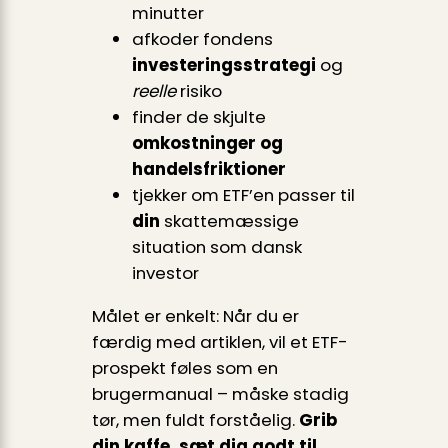
minutter
afkoder fondens
investeringsstrategi
og
reelle
risiko
finder de skjulte
omkostninger og
handelsfriktioner
tjekker om ETF’en passer til
din
skattemæssige
situation som dansk
investor
Målet er enkelt: Når du er
færdig med artiklen, vil et ETF-
prospekt føles som en
brugermanual – måske stadig
tør, men fuldt forståelig.
Grib
din kaffe, sæt dig godt til