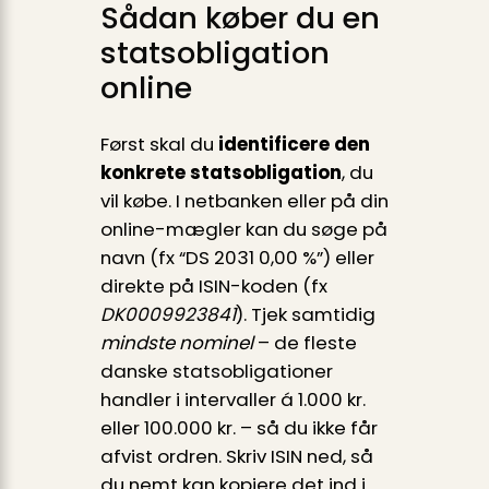
Sådan køber du en
statsobligation
online
Først skal du
identificere den
konkrete statsobligation
, du
vil købe. I netbanken eller på din
online-mægler kan du søge på
navn (fx “DS 2031 0,00 %”) eller
direkte på ISIN-koden (fx
DK0009923841
). Tjek samtidig
mindste nominel
– de fleste
danske statsobligationer
handler i intervaller á 1.000 kr.
eller 100.000 kr. – så du ikke får
afvist ordren. Skriv ISIN ned, så
du nemt kan kopiere det ind i