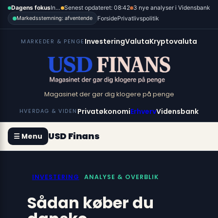
Spring
×
Dagens fokus
Inflation, renter og dollar
Senest opdateret: 08:42
3 nye analyser i Vidensbank
til
Forside
Privatlivspolitik
Markedsstemning: afventende
indhold
Investering
Valuta
Kryptovaluta
MARKEDER & PENGE
Magasinet der gør dig klogere på penge
Privatøkonomi
Erhverv
Vidensbank
HVERDAG & VIDEN
USD Finans
☰ Menu
INVESTERING
ANALYSE & OVERBLIK
Sådan køber du