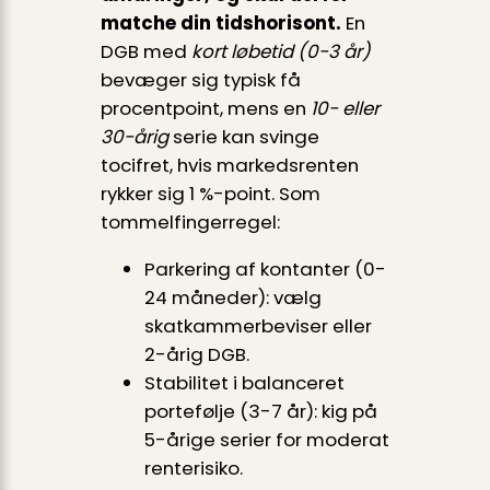
matche din tidshorisont.
En
DGB med
kort løbetid (0-3 år)
bevæger sig typisk få
procentpoint, mens en
10- eller
30-årig
serie kan svinge
tocifret, hvis markedsrenten
rykker sig 1 %-point. Som
tommelfingerregel:
Parkering af kontanter (0-
24 måneder): vælg
skatkammerbeviser eller
2-årig DGB.
Stabilitet i balanceret
portefølje (3-7 år): kig på
5-årige serier for moderat
renterisiko.