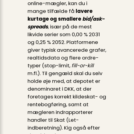
online-mægler, kan du i
mange tilfælde få
lavere
kurtage og smallere
bid/ask-
spreads
, især på de mest
likvide serier som 0,00 % 2031
og 0,25 % 2052. Platformene
giver typisk avancerede grafer,
realtidsdata og flere ordre­
typer (stop-limit,
fill-or-kill
m.fl.). Til gengæld skal du selv
holde øje med, at depotet er
denominaret i DKK, at der
foretages korrekt kildeskat- og
rentebogføring, samt at
mægleren indrapporterer
handler til Skat (Let-
indberetning). Kig også efter