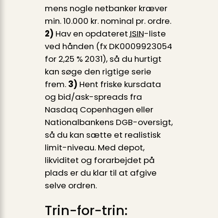
mens nogle netbanker kræver
min. 10.000 kr. nominal pr. ordre.
2)
Hav en opdateret
ISIN
-liste
ved hånden (fx DK0009923054
for 2,25 % 2031), så du hurtigt
kan søge den rigtige serie
frem.
3)
Hent friske kursdata
og bid/ask-spreads fra
Nasdaq Copenhagen eller
Nationalbankens DGB-oversigt,
så du kan sætte et realistisk
limit-niveau. Med depot,
likviditet og forarbejdet på
plads er du klar til at afgive
selve ordren.
Trin-for-trin: