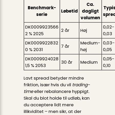
Ca.
Benchmark-
Typi
Løbetid
dagligt
serie
spre
volumen
DK0009923566
0,02-
2 år
Høj
2 % 2025
0,03
DK0009922832
Medium-
0,03-
7 år
0 % 2031
høj
0,05
DK0009924028
0,05-
30 år
Medium
1,5 % 2053
0,10
Lavt spread betyder mindre
friktion, især hvis du vil
trading-
time
eller rebalancere hyppigt.
Skal du blot holde til udløb, kan
du acceptere lidt mere
illikviditet – men sikr, at der