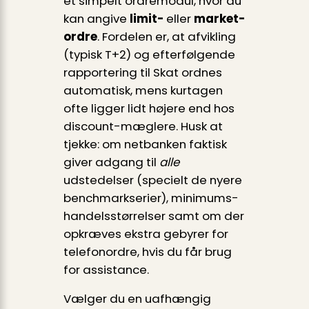
et simpelt ordre­modul, hvor du
kan angive
limit-
eller
market-
ordre
. Fordelen er, at afvikling
(typisk T+2) og efterfølgende
rapportering til Skat ordnes
automatisk, mens kurtagen
ofte ligger lidt højere end hos
discount-mæglere. Husk at
tjekke: om netbanken faktisk
giver adgang til
alle
udstedelser (specielt de nyere
benchmarkserier), minimums­
handels­størrelser samt om der
opkræves ekstra gebyrer for
telefon­ordre, hvis du får brug
for assistance.
Vælger du en uafhængig