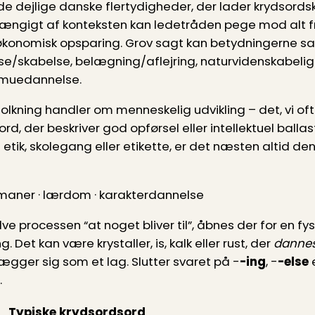
de dejlige danske flertydigheder, der lader krydsords
fhængigt af konteksten kan ledetråden pege mod alt fr
økonomisk opsparing. Grov sagt kan betydningerne sa
velse/skabelse, belægning/aflejring, naturvidenskabel
rmuedannelse.
lkning handler om menneskelig udvikling – det, vi of
ord, der beskriver god opførsel eller intellektuel ballas
ik, skolegang eller etikette, er det næsten altid den
maner · lærdom · karakterdannelse
ve processen “at noget bliver til”, åbnes der for en fysi
 Det kan være krystaller, is, kalk eller rust, der
danne
gger sig som et lag. Slutter svaret på ­-
-ing
, ­-
-else
e
.
Typiske krydsordsord