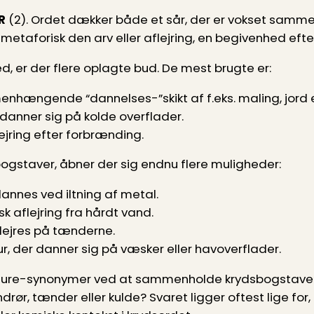
R
(2). Ordet dækker både et sår, der er vokset sammen
etaforisk den arv eller aflejring, en begivenhed efte
hed, er der flere oplagte bud. De mest brugte er:
nhængende “dannelses-”skikt af f.eks. maling, jord e
r danner sig på kolde overflader.
lejring efter forbrænding.
e bogstaver, åbner der sig endnu flere muligheder:
dannes ved iltning af metal.
nsk aflejring fra hårdt vand.
flejres på tænderne.
r, der danner sig på væsker eller havoverflader.
ture-synonymer ved at sammenholde krydsbogstavern
ør, tænder eller kulde? Svaret ligger oftest lige for, 