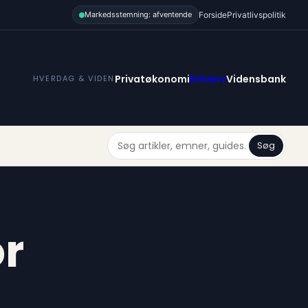
Forside
Privatlivspolitik
Markedsstemning: afventende
Privatøkonomi
Erhverv
Vidensbank
HVERDAG & VIDEN
Søg
r