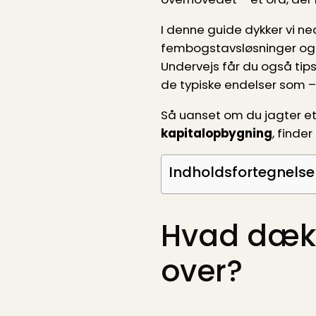
I denne guide dykker vi ned
fembogstavs­løsninger og de
Undervejs får du også tips
de typiske endelser som –
Så uanset om du jagter et
kapital­opbygning
, finde
Indholdsfortegnelse
Hvad dækk
over?