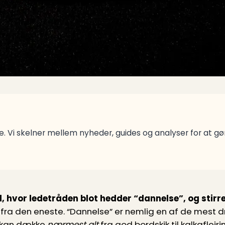
. Vi skelner mellem nyheder, guides og analyser for at g
, hvor ledetråden blot hedder “dannelse”, og stirre
fra den eneste. “Dannelse” er nemlig en af de mest d
r kan dække
nærmest alt
fra god bordskik til kalkaflejr