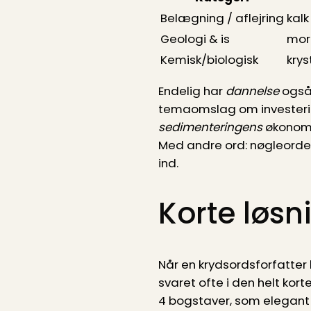
Belægning / aflejring
kalk 
Geologi & is
mor
Kemisk/biologisk
krys
Endelig har
dannelse
også 
temaomslag om investering
sedimenteringens
økonomis
Med andre ord: nøgleordet
ind.
Korte løsn
Når en krydsordsforfatter
svaret ofte i den helt kor
4 bogstaver, som elegant k