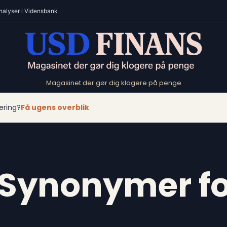
nalyser i Vidensbank
Magasinet der gør dig klogere på penge
ering?
Få ugens overblik
 Synonymer fo