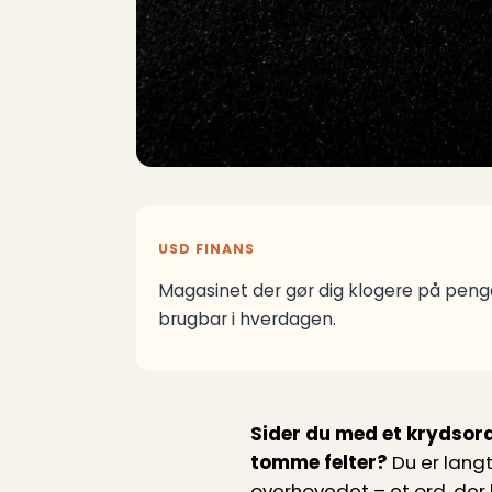
USD FINANS
Magasinet der gør dig klogere på penge
brugbar i hverdagen.
Sider du med et krydsord
tomme felter?
Du er langt
overhovedet – et ord, de