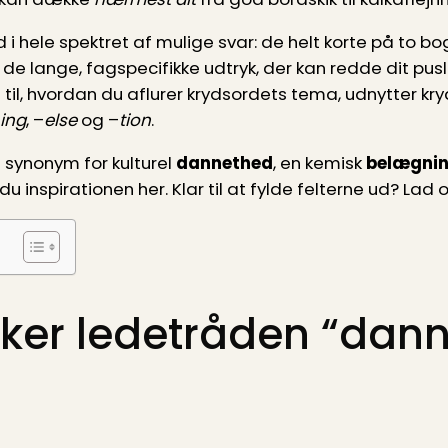
 i hele spektret af mulige svar: de helt korte på to bo
 lange, fagspecifikke udtryk, der kan redde dit puslesp
 til, hvordan du aflurer krydsordets tema, udnytter k
ing
, –
else
og –
tion
.
 synonym for kulturel
dannethed
, en kemisk
belægni
r du inspirationen her. Klar til at fylde felterne ud? La
er ledetråden “dann