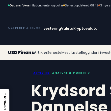
Spring
Dagens fokus
Inflation, renter og dollar
Senest opdateret: 08:42
3 nye a
til
indhold
Investering
Valuta
Kryptovaluta
MARKEDER & PENGE
USD Finans
Artikler
Seneste
Mest læste
Begynder i invest
ARTIKLER
ANALYSE & OVERBLIK
Krydsord
→
Dannelse
Indhold