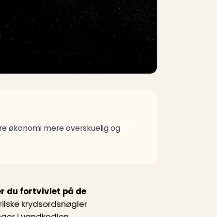
øre økonomi mere overskuelig og
r du fortvivlet på de
rilske krydsordsnøgler
inger i vandkedlen.