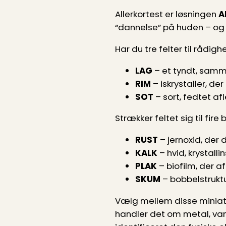
Allerkortest er løsningen
A
“dannelse” på huden – og m
Har du tre felter til rådig
LAG
– et tyndt, samme
RIM
– iskrystaller, de
SOT
– sort, fedtet af
Strækker feltet sig til fir
RUST
– jernoxid, der 
KALK
– hvid, krystalli
PLAK
– biofilm, der a
SKUM
– bobbelstruktu
Vælg mellem disse minia
handler det om metal, vandr