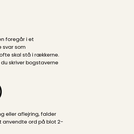
n foregår i et
e svar som
te skal stå i rækkerne.
 du skriver bogstaverne
)
eller aflejring, falder
gt anvendte ord på blot 2-