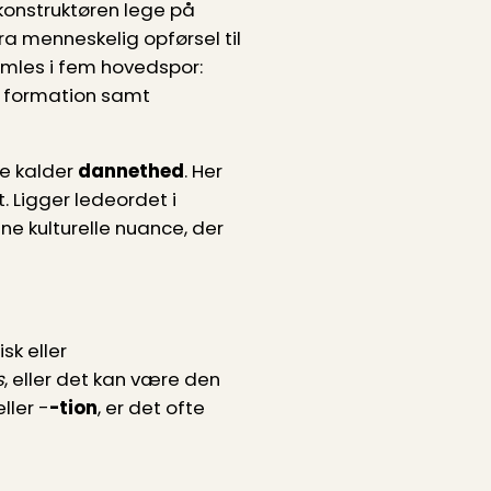
konstruktøren lege på
a menneskelig opførsel til
mles i fem hovedspor:
ig formation samt
te kalder
dannethed
. Her
t. Ligger ledeordet i
ne kulturelle nuance, der
sk eller
s
, eller det kan være den
ller ­-
-tion
, er det ofte