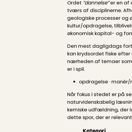
Ordet
“dannelse”
er en af 
tværs af disciplinerne. A
geologiske processer og 
kultur/opdragelse, tilbli
økonomisk kapital- og fo
Den mest dagligdags forto
kan krydsordet fiske efter 
nærheden af temaer som et
er i spil.
opdragelse · manér/
Når fokus i stedet er på sel
naturvidenskabelig læsning.
kemiske udfældning, der læ
dette spor, der er relevant
Kategori