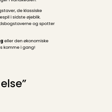
gstaver, de klassiske
il i sidste øjeblik.
rydsbogstaverne og spotter
ng
eller den økonomiske
d os komme i gang!
else”