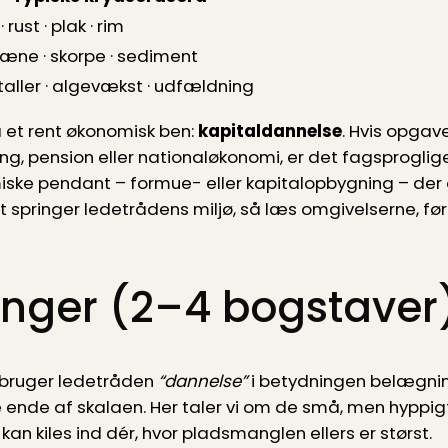
· rust · plak · rim
æne · skorpe · sediment
taller · algevækst · udfældning
et rent økonomisk ben:
kapitaldannelse
. Hvis opgave
, pension eller nationaløkonomi, er det fagsproglig
ke pendant – formue- eller kapitalopbygning – der of
 springer ledetrådens miljø, så læs omgivelserne, før
inger (2–4 bogstaver
 bruger ledetråden
“dannelse”
i betydningen belægning 
te ende af skalaen. Her taler vi om de små, men hyppi
an kiles ind dér, hvor pladsmanglen ellers er størst.