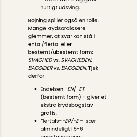
hurtigt udsving.
Bøjning spiller også en rolle.
Mange krydsordløsere
glemmer, at svar kan stå i
ental/flertal eller
bestemt/ubestemt form:
SVAGHED
vs.
SVAGHEDEN
,
BAGSIDER
vs.
BAGSIDEN
. Tjek
derfor:
Endelsen
-EN
/
-ET
(bestemt form) – giver et
ekstra krydsbogstav
gratis.
Flertals-
-ER/-E
– især
almindeligt i 5-6
bogstavers svar.