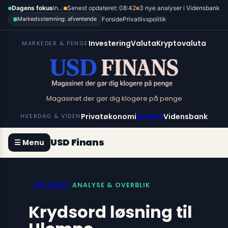
Spring
×
Dagens fokus
Inflation, renter og dollar
Senest opdateret: 08:42
3 nye analyser i Vidensbank
til
Forside
Privatlivspolitik
Markedsstemning: afventende
indhold
Investering
Valuta
Kryptovaluta
MARKEDER & PENGE
Magasinet der gør dig klogere på penge
Privatøkonomi
Erhverv
Vidensbank
HVERDAG & VIDEN
USD Finans
☰ Menu
ARTIKLER
ANALYSE & OVERBLIK
Krydsord løsning til