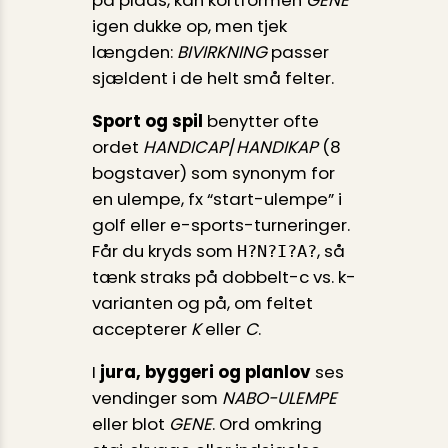
på plads, kan kortformen
GENE
igen dukke op, men tjek
længden:
BIVIRKNING
passer
sjældent i de helt små felter.
Sport og spil
benytter ofte
ordet
HANDICAP
/
HANDIKAP
(8
bogstaver) som synonym for
en ulempe, fx “start-ulempe” i
golf eller e-sports-turneringer.
Får du kryds som
, så
H?N?I?A?
tænk straks på dobbelt-c vs. k-
varianten og på, om feltet
accepterer
K
eller
C
.
I
jura, byggeri og planlov
ses
vendinger som
NABO-ULEMPE
eller blot
GENE
. Ord omkring