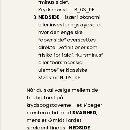
“minus side”.
Krydsmønster:
.
B_GS_DE
NEDSIDE
– især i økonomi-
eller investeringskrydsord
hvor den engelske
“downside” oversættes
direkte. Definitioner som
“risiko for fald”, “kursminus”
eller “børsmæssig
ulempe” er klassiske.
Mønster:
.
N_DS_DE
Når du skal vælge mellem de
tre, kig først på
krydsbogstaverne – et
V
peger
næsten altid mod
SVAGHED
,
mens et
G
midt i ordet
sjældent findes i
NEDSIDE
.