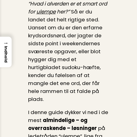
“Hvad i alverden er et smart ord
for
ulempe
her?”
Så er du
landet det helt rigtige sted.
Uanset om du er den erfarne
krydsordsnørd, der jagter de
→
sidste point i weekendernes
Indhold
sværeste opgaver, eller blot
hygger dig med et
hurtigbladet sudoku-hæfte,
kender du følelsen af at
mangle det ene ord, der får
hele rammen til at falde på
plads.
I denne guide dykker vi ned i de
mest
almindelige – og
overraskende – løsninger
på
ledetråden “ulempe”, lige fra