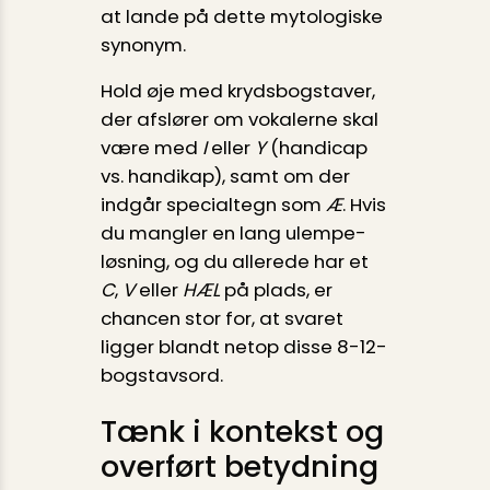
at lande på dette mytologiske
synonym.
Hold øje med krydsbogstaver,
der afslører om vokalerne skal
være med
I
eller
Y
(handicap
vs. handikap), samt om der
indgår specialtegn som
Æ
. Hvis
du mangler en lang ulempe­-
løsning, og du allerede har et
C
,
V
eller
HÆL
på plads, er
chancen stor for, at svaret
ligger blandt netop disse 8-12-
bogstavsord.
Tænk i kontekst og
overført betydning