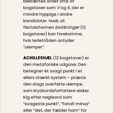
bekræftes ordet ofte af
bogstaver som
V
og
K
, der er
mindre hyppige i andre
kandidater. Husk, at
flertalsformen
bivirkninger
(12
bogstaver) kan forekomme,
hvis ledetråden antyder
”ulemper”.
ACHILLESHÆL
(12 bogstaver) er
den metaforiske udgave. Den
betegner ét svagt punkt i et
ellers stærkt system – præcis
den slags overførte ulempe,
som krydsordsforfattere elsker.
Kig efter nøgleord som
”svageste punkt”, ”fatalt minus”
eller ”det, der fælder ham” for