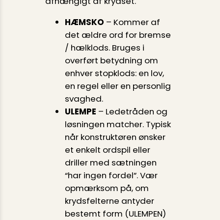
afhængigt af krydset.
HÆMSKO
– Kommer af
det ældre ord for bremse
/ hæl­klods. Bruges i
overført betydning om
enhver stopklods: en lov,
en regel eller en personlig
svaghed.
ULEMPE
– Ledetråden og
løsningen matcher. Typisk
når konstruktøren ønsker
et enkelt ordspil eller
driller med sætningen
“har ingen fordel”. Vær
opmærksom på, om
krydsfelterne antyder
bestemt form (ULEMPEN)