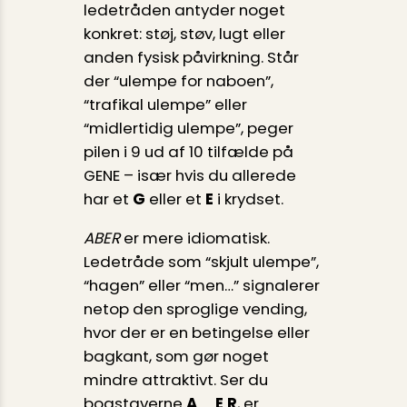
ledetråden antyder noget
konkret: støj, støv, lugt eller
anden fysisk påvirkning. Står
der “ulempe for naboen”,
“trafikal ulempe” eller
“midlertidig ulempe”, peger
pilen i 9 ud af 10 tilfælde på
GENE – især hvis du allerede
har et
G
eller et
E
i krydset.
ABER
er mere idiomatisk.
Ledetråde som “skjult ulempe”,
“hagen” eller “men…” signalerer
netop den sproglige vending,
hvor der er en betingelse eller
bagkant, som gør noget
mindre attraktivt. Ser du
bogstaverne
A _ E R
, er