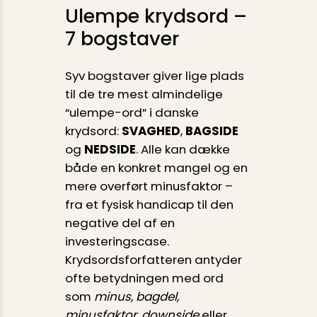
Ulempe krydsord –
7 bogstaver
Syv bogstaver giver lige plads
til de tre mest almindelige
“ulempe-ord” i danske
krydsord:
SVAGHED
,
BAGSIDE
og
NEDSIDE
. Alle kan dække
både en konkret mangel og en
mere overført minusfaktor –
fra et fysisk handicap til den
negative del af en
investeringscase.
Krydsordsforfatteren antyder
ofte betydningen med ord
som
minus, bagdel,
minusfaktor, downside
eller