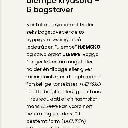
Ulempe krydsord –
6 bogstaver
Når feltet i krydsordet fylder
seks bogstaver, er de to
hyppigste løsninger på
ledetråden “ulempe”
HÆMSKO
og selve ordet
ULEMPE
. Begge
fanger idéen om noget, der
holder én tilbage eller giver
minus­point, men de optræder i
forskellige kontekster:
HÆMSKO
er ofte brugt i billedlig forstand
– “bureaukrati er en hæmsko” –
mens
ULEMPE
kan være helt
neutral og endda stå i
bestemt form (
ULEMPEN
)