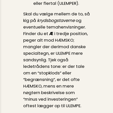
eller flertal (ULEMPER).
Skal du vælge mellem de to, så
kig på
krydsbogstaverne
og
eventuelle temahenvisninger.
Finder du et
Æ
i tredje position,
peger alt mod HÆMSKO;
mangler der derimod danske
specialtegn, er ULEMPE mere
sandsynlig. Tjek også
ledetrådens tone: er der tale
om en “stopklods” eller
“begrænsning”, er det ofte
HÆMSKO, mens en mere
nøgtern beskrivelse som
“minus ved investeringen”
oftest lægger op til ULEMPE.