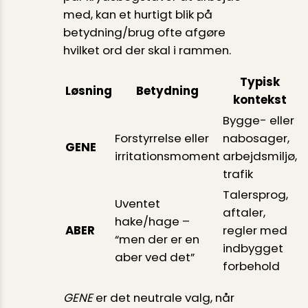
med, kan et hurtigt blik på
betydning/brug ofte afgøre
hvilket ord der skal i rammen.
Typisk
Løsning
Betydning
kontekst
Bygge- eller
Forstyrrelse eller
nabosager,
GENE
irritationsmoment
arbejdsmiljø,
trafik
Taler­sprog,
Uventet
aftaler,
hake/hage –
ABER
regler med
“men der er en
indbygget
aber ved det”
forbehold
GENE
er det neutrale valg, når