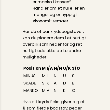
er manko i kassen”.
Handler om et hul eller en
man­gel og er hyppig i
økonomi-temaer.
Har du et par krydsbogstaver,
kan du placere dem i et hurtigt
overblik som nedenfor og ret
hurtigt udelukke de to andre
muligheder:
Position
M
I/A
N/N
U/K
S/O
MINUS
M
I
N
U
S
SKADE
S
K
A
D
E
MANKO
M
A
N
K
O
Hvis dit kryds f.eks. giver dig et
U
som fjerde bogstav, peger