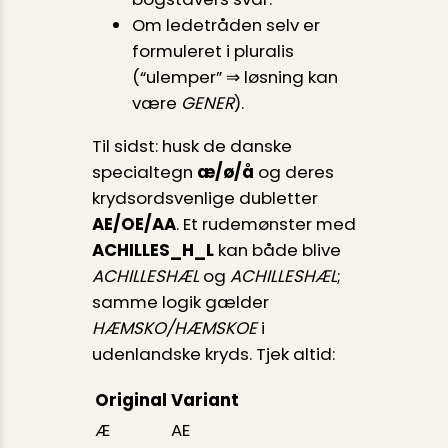
Om ledetråden selv er
formuleret i pluralis
(“ulemper” ⇒ løsning kan
være
GENER
).
Til sidst: husk de danske
specialtegn
æ/ø/å
og deres
krydsords­venlige dubletter
AE/OE/AA
. Et rudemønster med
ACHILLES_H_L
kan både blive
ACHILLESHÆL
og
ACHILLESHÆL
;
samme logik gælder
HÆMSKO/HÆMSKOE
i
udenlandske kryds. Tjek altid:
Original
Variant
Æ
AE