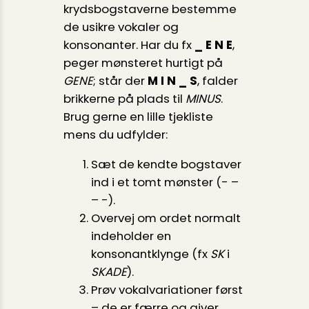
krydsbogstaverne bestemme
de usikre vokaler og
konsonanter. Har du fx
_ E N E
,
peger mønsteret hurtigt på
GENE
; står der
M I N _ S
, falder
brikkerne på plads til
MINUS
.
Brug gerne en lille tjekliste
mens du udfylder:
Sæt de kendte bogstaver
ind i et tomt mønster (- –
– -).
Overvej om ordet normalt
indeholder en
konsonantklynge (fx
SK
i
SKADE
).
Prøv vokal­variationer først
– de er færre og giver