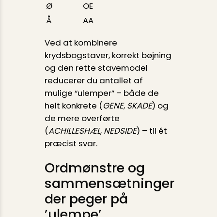
Ø
OE
Å
AA
Ved at kombinere
krydsbogstaver, korrekt bøjning
og den rette stavemodel
reducerer du antallet af
mulige “ulemper” – både de
helt konkrete (
GENE
,
SKADE
) og
de mere overførte
(
ACHILLESHÆL
,
NEDSIDE
) – til ét
præcist svar.
Ordmønstre og
sammensætninger
der peger på
’ulempe’