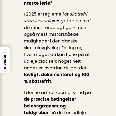
næste ferie?
I 2025 er reglerne for
skattefri
værelsesudlejning
stadig en af
de mest fordelagtige – men
også mest misforståede –
muligheder i den danske
skattelovgivning. Én ting er,
→
hvor meget du kan tjene på at
Indhold
udleje pladsen; noget helt
andet er, hvordan du gør det
lovligt, dokumenteret og 100
% skattefrit
.
I denne artikel zoomer vi ind på
de præcise betingelser,
beløbsgrænser og
faldgruber
, så du kan udleje