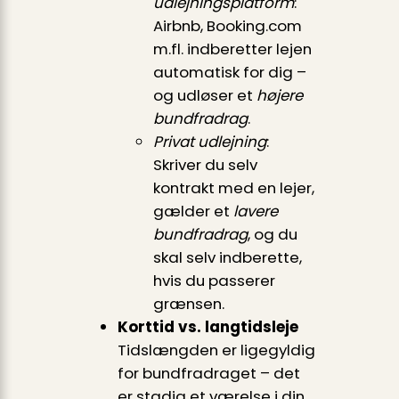
udlejningsplatform
:
Airbnb, Booking.com
m.fl. indberetter lejen
automatisk for dig –
og udløser et
højere
bundfradrag
.
Privat udlejning
:
Skriver du selv
kontrakt med en lejer,
gælder et
lavere
bundfradrag
, og du
skal selv indberette,
hvis du passerer
grænsen.
Korttid vs. langtidsleje
Tidslængden er ligegyldig
for bundfradraget – det
er stadig et værelse i din