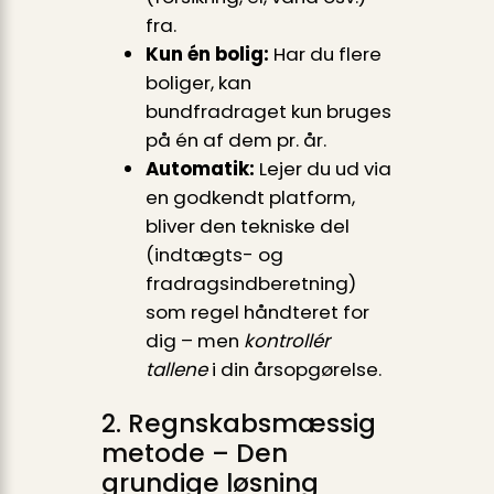
fra.
Kun én bolig:
Har du flere
boliger, kan
bundfradraget kun bruges
på én af dem pr. år.
Automatik:
Lejer du ud via
en godkendt platform,
bliver den tekniske del
(indtægts- og
fradragsindberetning)
som regel håndteret for
dig – men
kontrollér
tallene
i din årsopgørelse.
2. Regnskabs­mæssig
metode – Den
grundige løsning