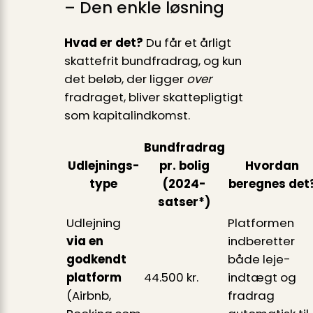
– Den enkle løsning
Hvad er det?
Du får et årligt
skattefrit bundfradrag, og kun
det beløb, der ligger
over
fradraget, bliver skattepligtigt
som kapitalindkomst.
Bundfradrag
Udlejnings­
pr. bolig
Hvordan
type
(2024-
beregnes det
satser*)
Udlejning
Platformen
via en
indberetter
godkendt
både leje­
platform
44.500 kr.
indtægt og
(Airbnb,
fradrag