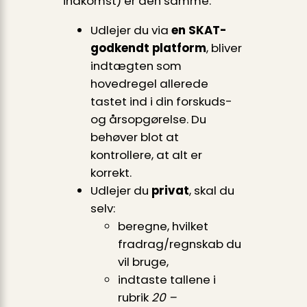
indkomst) er den samme.
Udlejer du via
en SKAT-
godkendt platform
, bliver
indtægten som
hovedregel allerede
tastet ind i din forskuds-
og årsopgørelse. Du
behøver blot at
kontrollere, at alt er
korrekt.
Udlejer du
privat
, skal du
selv:
beregne, hvilket
fradrag/regnskab du
vil bruge,
indtaste tallene i
rubrik
20 –