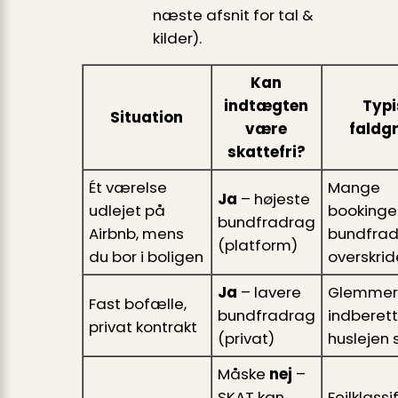
næste afsnit for tal &
kilder).
Kan
indtægten
Typi
Situation
være
faldg
skattefri?
Ét værelse
Mange
Ja
– højeste
udlejet på
bookinge
bundfradrag
Airbnb, mens
bundfrad
(platform)
du bor i boligen
overskrid
Ja
– lavere
Glemmer
Fast bofælle,
bundfradrag
indberett
privat kontrakt
(privat)
huslejen 
Måske
nej
–
SKAT kan
Fejlklassi