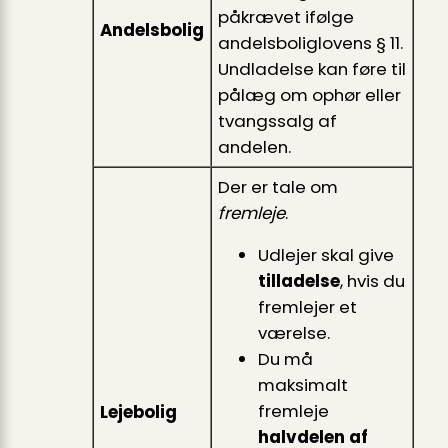
påkrævet ifølge
Andelsbolig
andelsboliglovens § 11.
Undladelse kan føre til
pålæg om ophør eller
tvangssalg af
andelen.
Der er tale om
fremleje
.
Udlejer skal give
tilladelse
, hvis du
fremlejer et
værelse.
Du må
maksimalt
fremleje
Lejebolig
halvdelen af