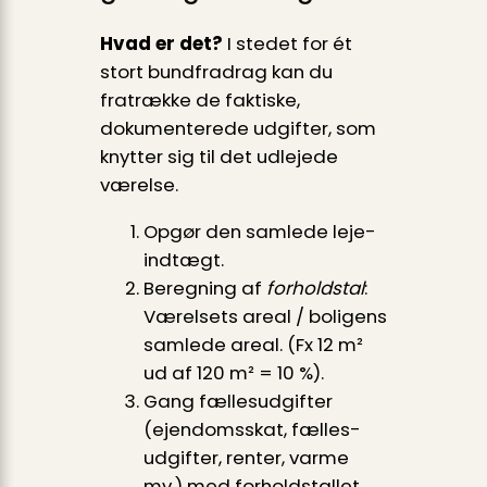
Hvad er det?
I stedet for ét
stort bundfradrag kan du
fratrække de faktiske,
dokumenterede udgifter, som
knytter sig til det udlejede
værelse.
Opgør den samlede leje­
indtægt.
Beregning af
forholdstal
:
Værelsets areal / boligens
samlede areal. (Fx 12 m²
ud af 120 m² = 10 %).
Gang fællesudgifter
(ejendomsskat, fælles­
udgifter, renter, varme
mv.) med forholdstallet.