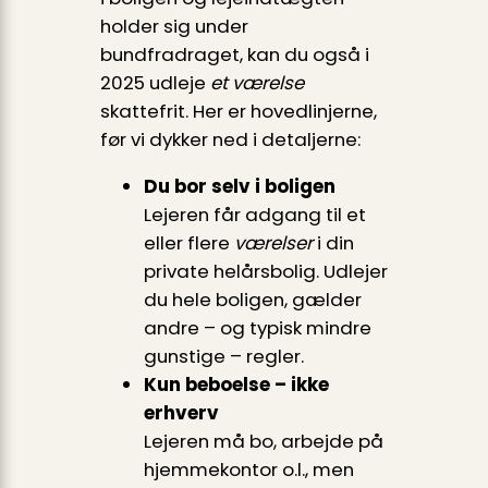
holder sig under
bundfradraget, kan du også i
2025 udleje
et værelse
skattefrit. Her er hovedlinjerne,
før vi dykker ned i detaljerne:
Du bor selv i boligen
Lejeren får adgang til et
eller flere
værelser
i din
private helårsbolig. Udlejer
du hele boligen, gælder
andre – og typisk mindre
gunstige – regler.
Kun beboelse – ikke
erhverv
Lejeren må bo, arbejde på
hjemmekontor o.l., men