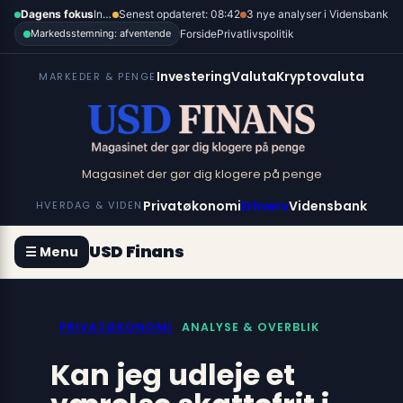
Spring
×
Dagens fokus
Inflation, renter og dollar
Senest opdateret: 08:42
3 nye analyser i Vidensbank
til
Forside
Privatlivspolitik
Markedsstemning: afventende
indhold
Investering
Valuta
Kryptovaluta
MARKEDER & PENGE
Magasinet der gør dig klogere på penge
Privatøkonomi
Erhverv
Vidensbank
HVERDAG & VIDEN
USD Finans
☰ Menu
PRIVATØKONOMI
ANALYSE & OVERBLIK
Kan jeg udleje et