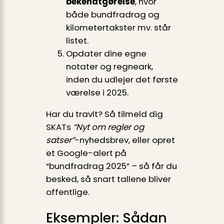
bekendt­gørelse
, hvor
både bundfradrag og
kilometertakster mv. står
listet.
Opdater dine egne
notater og regneark,
inden du udlejer det første
værelse i 2025.
Har du travlt? Så tilmeld dig
SKATs
“Nyt om regler og
satser”
-nyhedsbrev, eller opret
et Google-alert på
“bundfradrag 2025” – så får du
besked, så snart tallene bliver
offentlige.
Eksempler: Sådan