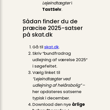
Lejeindtægter
i
TastSelv
.
Sådan finder du de
præcise 2025-satser
på skat.dk
Gå til
skat.dk
.
Skriv “bundfradrag
udlejning af værelse 2025”
i søgefeltet.
Vælg linket til
“Lejeindtægter ved
udlejning af helårsbolig”
–
her opdateres satserne
typisk i december.
Download den nye
årlige