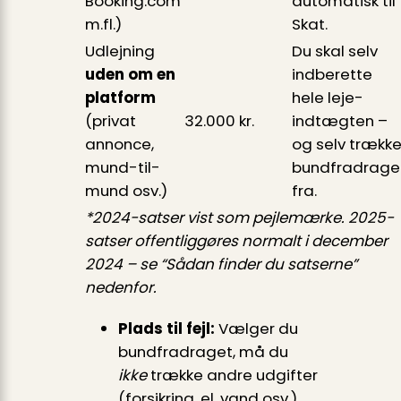
Booking.com
automatisk til
m.fl.)
Skat.
Udlejning
Du skal selv
uden om en
indberette
platform
hele leje­
(privat
32.000 kr.
indtægten –
annonce,
og selv trækk
mund-til-
bundfradrage
mund osv.)
fra.
*2024-satser vist som pejlemærke. 2025-
satser offentliggøres normalt i december
2024 – se “Sådan finder du satserne”
nedenfor.
Plads til fejl:
Vælger du
bundfradraget, må du
ikke
trække andre udgifter
(forsikring, el, vand osv.)