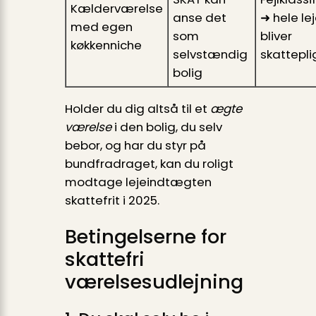
Kælderværelse
anse det
➜ hele le
med egen
som
bliver
køkkenniche
selvstændig
skattepli
bolig
Holder du dig altså til et
ægte
værelse
i den bolig, du selv
bebor, og har du styr på
bundfradraget, kan du roligt
modtage lejeindtægten
skattefrit i 2025.
Betingelserne for
skattefri
værelsesudlejning