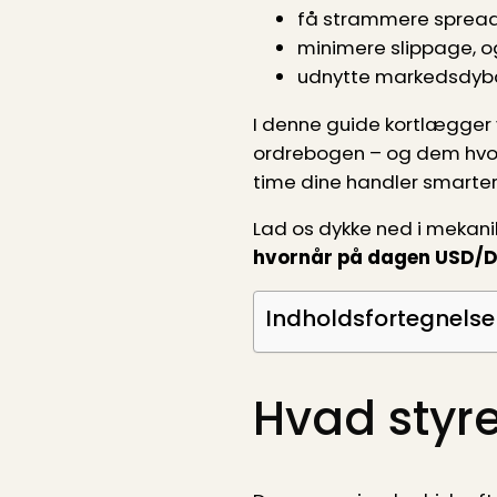
få strammere spread
minimere slippage, o
udnytte markedsdybde
I denne guide kortlægger v
ordrebogen – og dem hvor 
time dine handler smarter
Lad os dykke ned i mekani
hvornår på dagen USD/DK
Indholdsfortegnelse
Hvad styre