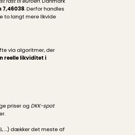
st fast til euroen
. Danmark
n 7,46038
. Derfor handles
e to langt mere likvide
te via algoritmer, der
n reelle likviditet i
ige priser og
DKK-spot
er.
UBS, …) dækker det meste af