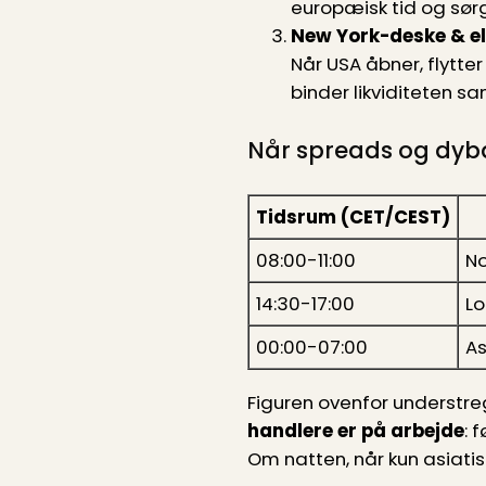
europæisk tid og sør
New York-deske & e
Når USA åbner, flytter
binder likviditeten s
Når spreads og dyb
Tidsrum (CET/CEST)
08:00-11:00
No
14:30-17:00
Lo
00:00-07:00
As
Figuren ovenfor understre
handlere er på arbejde
: 
Om natten, når kun asiati