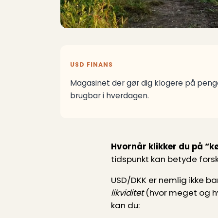
USD FINANS
Magasinet der gør dig klogere på penge
brugbar i hverdagen.
Hvornår klikker du på “k
tidspunkt kan betyde fors
USD/DKK er nemlig ikke ba
likviditet
(hvor meget og hvo
kan du: