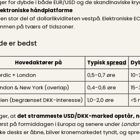
ger for dybde i både EUR/USD og de skandinaviske kry
lektroniske håndplatforme
 en stor del af dollarlikviditeten vestpå. Elektroniske 
ammen på tværs af tidszoner.
de er bedst
Hovedaktører på
Typisk
spread
Dyb
rdic + London
0,5-0,7 øre
10-
ndon & New York (overlap)
0,4-0,6 øre
15-
ien (begrænset DKK-interesse)
1,0-2,0 øre
<5 
ger, at
det strammeste USD/DKK-marked opstår, nå
først på formiddagen i Europa og senere under
London
ske desks er åbne, bliver kronemarkedet tyndt, og spr