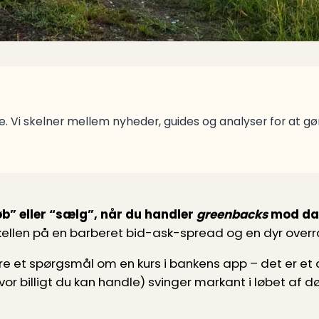
. Vi skelner mellem nyheder, guides og analyser for at g
øb” eller “sælg”, når du handler
greenbacks
mod dan
kellen på en barberet bid-ask-spread og en dyr over
re et spørgsmål om en kurs i bankens app – det er et
r billigt du kan handle) svinger markant i løbet af d