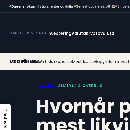
Spring
Dagens fokus
Inflation, renter og dollar
Senest opdateret: 08:42
3 nye a
til
indhold
Investering
Valuta
Kryptovaluta
MARKEDER & PENGE
USD Finans
Artikler
Seneste
Mest læste
Begynder i invest
VALUTA
ANALYSE & OVERBLIK
Hvornår 
→
mest likv
Indhold