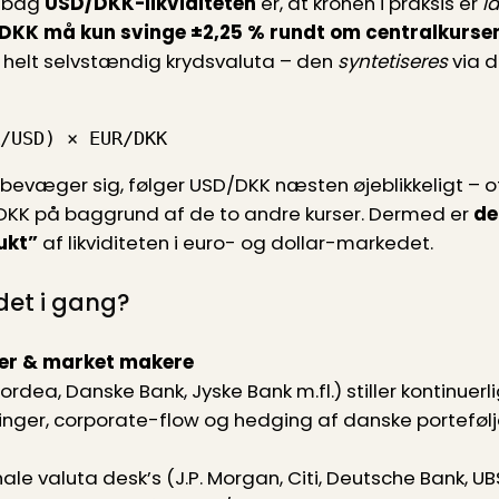
t bag
USD/DKK-likviditeten
er, at kronen i praksis er
lå
DKK må kun svinge ±2,25 % rundt om centralkurse
helt selvstændig krydsvaluta – den
syntetiseres
via d
/USD) × EUR/DKK
bevæger sig, følger USD/DKK næsten øjeblikkeligt – of
DKK på baggrund af de to andre kurser. Dermed er
de
ukt”
af likviditeten i euro- og dollar-markedet.
et i gang?
er & market makere
rdea, Danske Bank, Jyske Bank m.fl.) stiller kontinuerl
inger, corporate-flow og hedging af danske portefølj
nale valuta desk’s (J.P. Morgan, Citi, Deutsche Bank, 