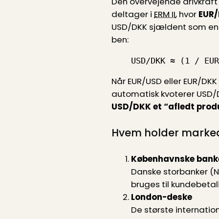
Den overvejende drivkraf
deltager i
ERM II
, hvor
EUR/
USD/DKK sjældent som en 
ben:
USD/DKK ≈ (1 / EUR
Når EUR/USD eller EUR/DKK 
automatisk kvoterer USD/
USD/DKK et “afledt prod
Hvem holder marked
Københavnske bank
Danske storbanker (No
bruges til kundebetal
London-deske
De største internatio