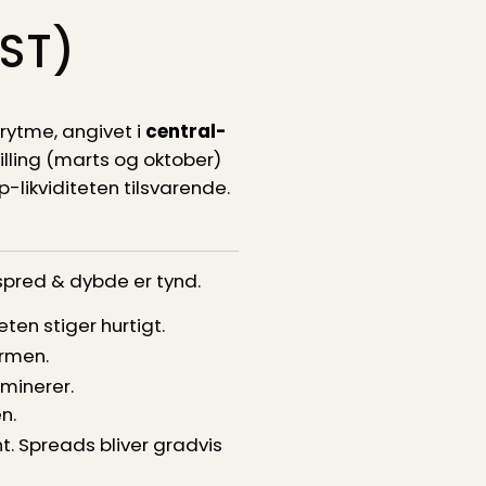
EST)
nrytme, angivet i
central­
tilling (marts og oktober)
-likviditeten tilsvarende.
 spred & dybde er tynd.
ten stiger hurtigt.
rmen.
minerer.
n.
t. Spreads bliver gradvis