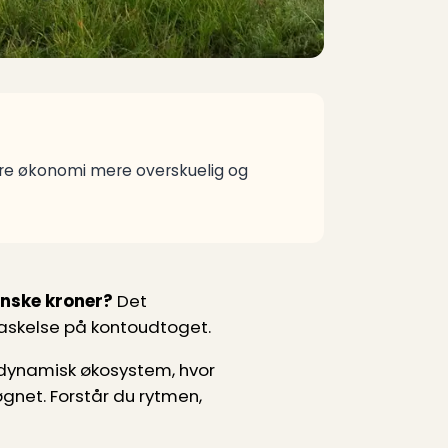
øre økonomi mere overskuelig og
ske kroner?
Det
raskelse på kontoudtoget.
 dynamisk økosystem, hvor
øgnet. Forstår du rytmen,