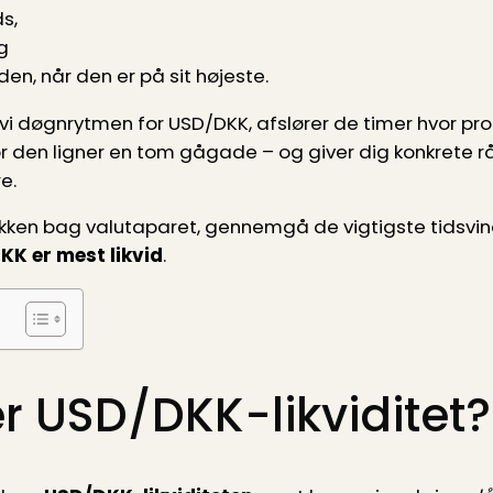
s,
g
n, når den er på sit højeste.
i døgnrytmen for USD/DKK, afslører de timer hvor prof
den ligner en tom gågade – og giver dig konkrete råd
e.
kken bag valutaparet, gennemgå de vigtigste tidsvind
K er mest likvid
.
r USD/DKK-likviditet?