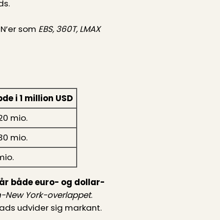
ds.
ECN’er som
EBS, 360T, LMAX
de i 1 million USD
20 mio.
30 mio.
mio.
r både euro- og dollar-
-New York-overlappet
.
eads udvider sig markant.