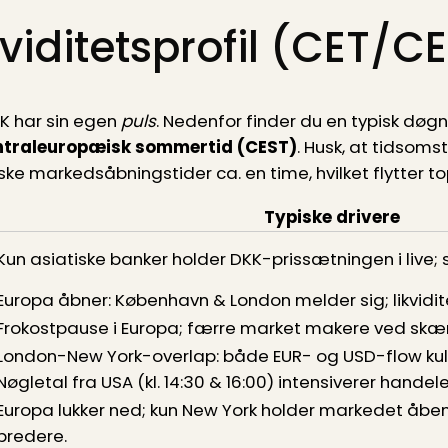
viditetsprofil (CET/C
K har sin egen
puls
. Nedenfor finder du en typisk døg
entral­europæisk sommertid (CEST)
. Husk, at tidsoms
e markedsåbningstider ca. en time, hvilket flytter top
Typiske drivere
Kun asiatiske banker holder DKK-prissætningen i live;
Europa åbner: København & London melder sig; likvidite
Frokostpause i Europa; færre market makere ved skæ
London-New York-overlap: både EUR- og USD-flow kul
Nøgletal fra USA (kl. 14:30 & 16:00) intensiverer handele
Europa lukker ned; kun New York holder markedet åben
bredere.