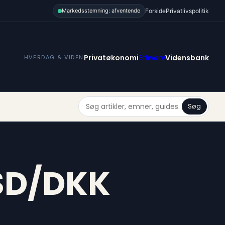
Forside
Privatlivspolitik
Markedsstemning: afventende
Privatøkonomi
Erhverv
Vidensbank
HVERDAG & VIDEN
Søg
SD/DKK