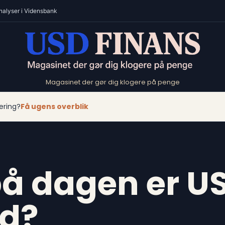
nalyser i Vidensbank
Magasinet der gør dig klogere på penge
ering?
Få ugens overblik
på dagen er U
id?