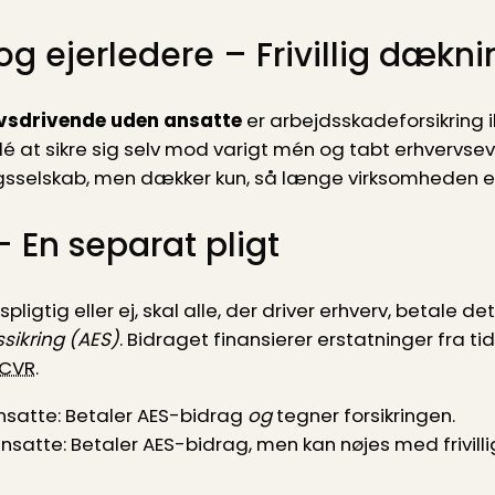
g ejerledere – Frivillig dækni
vsdrivende uden ansatte
er arbejdsskadeforsikring i
 at sikre sig selv mod varigt mén og tabt erhvervsevn
ingsselskab, men dækker kun, så længe virksomheden ek
 En separat pligt
ligtig eller ej, skal alle, der driver erhverv, betale de
sikring (AES)
. Bidraget finansierer erstatninger fra t
CVR
.
satte: Betaler AES-bidrag
og
tegner forsikringen.
atte: Betaler AES-bidrag, men kan nøjes med frivillig 