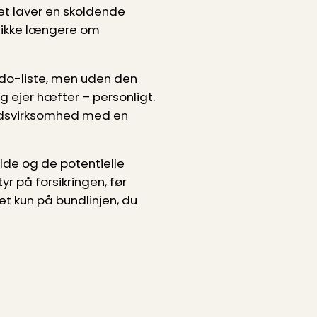
et laver en skoldende
t ikke længere om
do-liste, men uden den
ejer hæfter – personligt.
ands­virksomhed med en
lde og de potentielle
tyr på forsikringen, før
t kun på bundlinjen, du