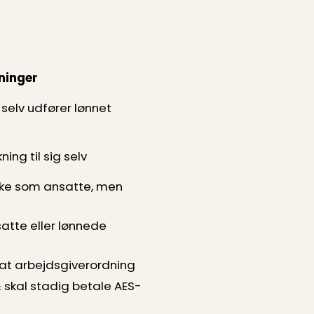
inger
selv udfører lønnet
ing til sig selv
kke som ansatte, men
atte eller lønnede
ivat arbejdsgiverordning
 & skal stadig betale AES-