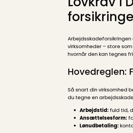
Lovkrav i 
forsikrin
Arbejdsskadeforsikringen e
virksomheder – store som s
hvornår den kan tegnes frivi
Hovedreglen: Fo
Så snart din virksomhed 
du tegne en arbejdsskadef
Arbejdstid:
fuld tid, 
Ansættelsesform:
fa
Lønudbetaling:
kontan