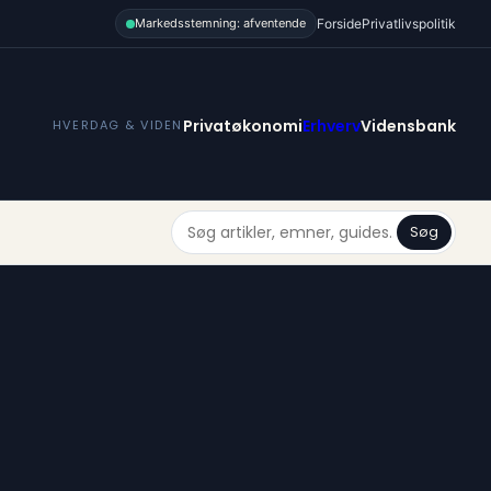
Forside
Privatlivspolitik
Markedsstemning: afventende
Privatøkonomi
Erhverv
Vidensbank
HVERDAG & VIDEN
Søg
g