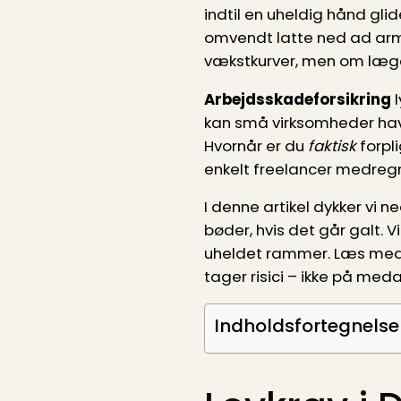
indtil en uheldig hånd gli
omvendt latte ned ad arme
vækstkurver, men om læge­
Arbejdsskadeforsikring
l
kan små virksomheder havn
Hvornår er du
faktisk
forpli
enkelt freelancer medregn
I denne artikel dykker vi ne
bøder, hvis det går galt. Vi
uheldet rammer. Læs med, 
tager risici – ikke på med
Indholdsfortegnelse