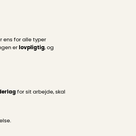
r ens for alle typer
ingen er
lovpligtig
, og
derlag
for sit arbejde, skal
else.