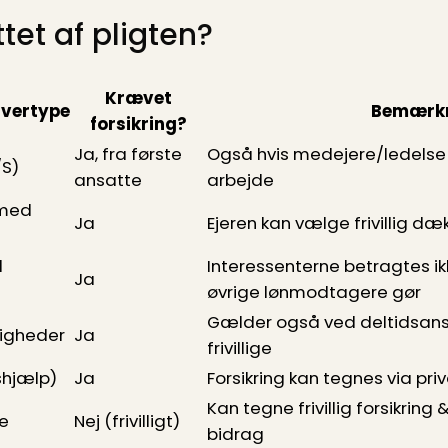
et af pligten?
Krævet
ivertype
Bemærkn
forsikring?
Ja, fra første
Også hvis medejere/ledelse 
/S)
ansatte
arbejde
 med
Ja
Ejeren kan vælge frivillig dækn
d
Interessenterne betragtes i
Ja
øvrige lønmodtagere gør
Gælder også ved deltidsans
nigheder
Ja
frivillige
shjælp)
Ja
Forsikring kan tegnes via pr
Kan tegne frivillig forsikring
e
Nej (frivilligt)
bidrag