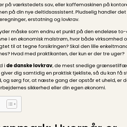
der på værkstedets sav, eller kaffemaskinen på kontor
n på din nye deltids­assistent. Pludselig handler de
regninger, erstatning og lovkrav.
yder måske som endnu et punkt på den endeløse to-
e i en økonomisk malstrøm, hvor både virksomhed og 
gtet til at tegne forsikringen? Skal den lille enkeltm
es? Hvad med praktikanten, der kun er der tre uger?
d i
de danske lovkrav
, de mest snedige grænsetilfæ
 giver dig samtidig en praktisk tjekliste, så du kan få s
og sørg for, at næste gang der opstår et uheld, er de
arbejdernes sikkerhed eller din egen økonomi.