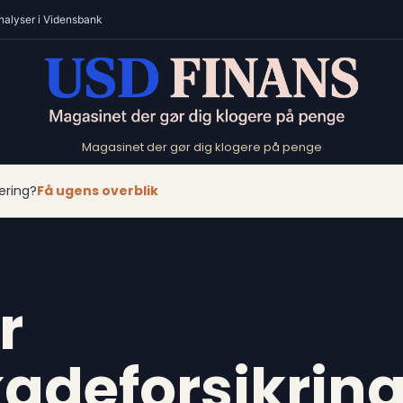
nalyser i Vidensbank
Magasinet der gør dig klogere på penge
ering?
Få ugens overblik
r
adeforsikrin