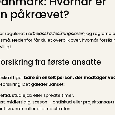
Danmark: Hvornår er
gen påkrævet?
r reguleret i
arbejdsskadesikringsloven
, og reglerne e
må. Nedenfor får du et overblik over, hvornår forsikr
lligt.
rsikring fra første ansatte
beskæftiger
bare én enkelt person, der modtager ve
orsikring. Det gælder uanset:
deltid, studiejob eller spredte timer.
st, midlertidig, sæson-, løntilskud eller projektansætt
t løn, naturalier eller resultatløn.