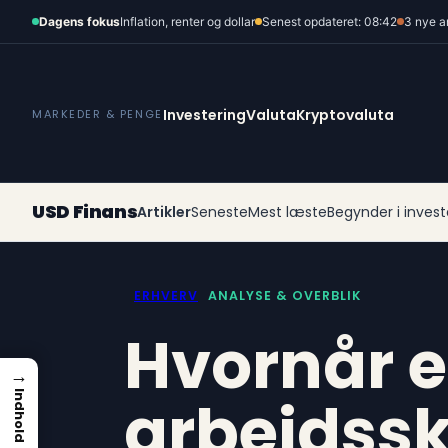
Spring
Dagens fokus
Inflation, renter og dollar
Senest opdateret: 08:42
3 nye a
til
indhold
Investering
Valuta
Kryptovaluta
MARKEDER & PENGE
USD Finans
Artikler
Seneste
Mest læste
Begynder i invest
ERHVERV
ANALYSE & OVERBLIK
Hvornår e
→
arbejdssk
Indhold