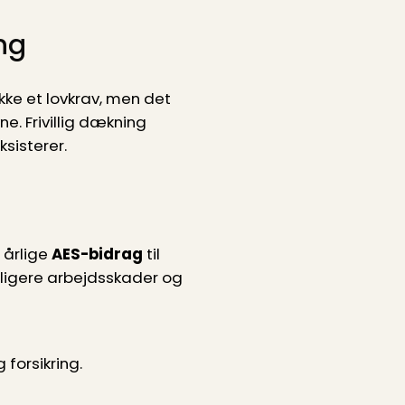
ng
kke et lovkrav, men det
e. Frivillig dækning
sisterer.
t årlige
AES-bidrag
til
idligere arbejdsskader og
forsikring.