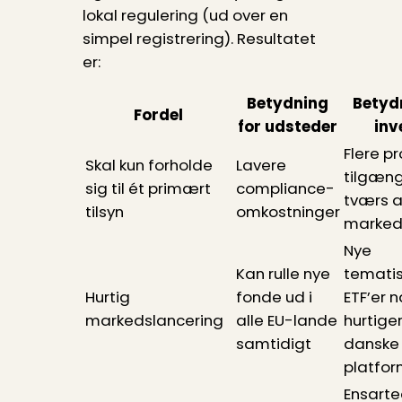
lokal regulering (ud over en
simpel registrering). Resultatet
er:
Betydning
Betyd
Fordel
for udsteder
inv
Flere p
Skal kun forholde
Lavere
tilgæng
sig til ét primært
compliance-
tværs a
tilsyn
omkostninger
marked
Nye
Kan rulle nye
tematis
Hurtig
fonde ud i
ETF’er n
markedslancering
alle EU-lande
hurtige
samtidigt
danske
platfo
Ensart