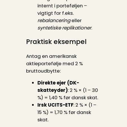
internt i porteføljen –
vigtigt for f.eks.
rebalancering
eller
syntetiske replikationer
.
Praktisk eksempel
Antag en amerikansk
aktieportefølje med 2 %
brutto­udbytte:
Direkte ejer (DK-
skatteyder)
: 2 % × (1 – 30
%) = 1,40 % før dansk skat.
Irsk UCITS-ETF
: 2 % × (1 –
15 %) = 1,70 % før dansk
skat.