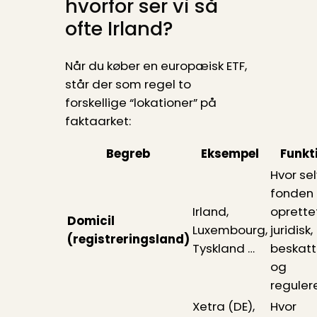
hvorfor ser vi så
ofte Irland?
Når du køber en europæisk ETF,
står der som regel to
forskellige “lokationer” på
faktaarket:
Begreb
Eksempel
Funkt
Hvor se
fonden 
Irland,
oprette
Domicil
Luxembourg,
juridisk,
(registreringsland)
Tyskland …
beskatt
og
regulere
Xetra (DE),
Hvor