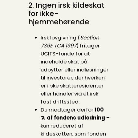
2. Ingen irsk kildeskat
for ikke-
hjemmehørende
Irsk lovgivning (
Section
739E TCA 1997
) fritager
UCITS-fonde for at
indeholde skat på
udbytter eller indløsninger
til investorer, der hverken
er irske skatte­residenter
eller handler via et irsk
fast driftssted.
Du modtager derfor
100
% af fondens udlodning
–
kun reduceret af
kildeskatten, som fonden