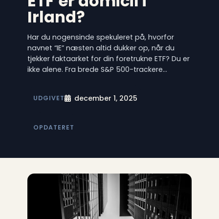
ETF’er domicil i
Irland?
Har du nogensinde spekuleret på, hvorfor
navnet “IE” næsten altid dukker op, når du
tjekker fakta­arket for din foretrukne ETF? Du er
ikke alene. Fra brede S&P 500-trackere…
december 1, 2025
UDGIVET
OPDATERET