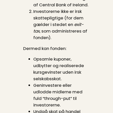
af Central Bank of Ireland.
Investorerne ikke er irsk
skatte­pligtige (for dem
gælder i stedet en
exit-
tax
, som administreres af
fonden).
Dermed kan fonden:
Opsamle kuponer,
udbytter og realiserede
kursgevinster uden irsk
selskabsskat.
Geninvestere eller
udlodde midlerne med
fuld “through-put” til
investorerne.
Undgå skat på handel