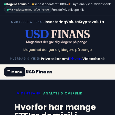
Spring
Dagens fokus
Inflation, renter og dollar
Senest opdateret: 08:42
3 nye analyser i Vidensbank
til
Forside
Privatlivspolitik
Markedsstemning: afventende
indhold
Investering
Valuta
Kryptovaluta
MARKEDER & PENGE
Magasinet der gør dig klogere på penge
Privatøkonomi
Erhverv
Vidensbank
HVERDAG & VIDEN
USD Finans
☰ Menu
VIDENSBANK
ANALYSE & OVERBLIK
Hvorfor har mange