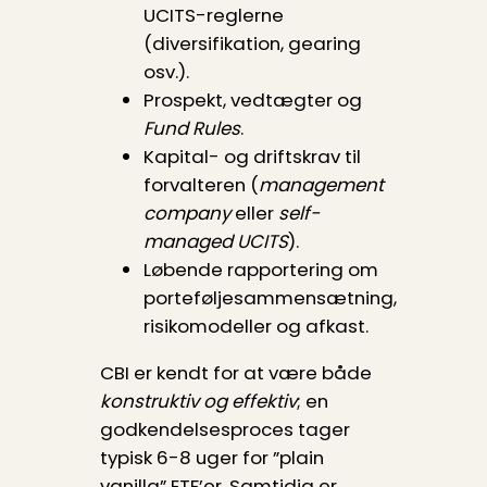
UCITS-reglerne
(diversifikation, gearing
osv.).
Prospekt, vedtægter og
Fund Rules
.
Kapital- og driftskrav til
forvalteren (
management
company
eller
self-
managed UCITS
).
Løbende rapportering om
porteføljesammensætning,
risikomodeller og afkast.
CBI er kendt for at være både
konstruktiv og effektiv
; en
godkendelsesproces tager
typisk 6-8 uger for ”plain
vanilla” ETF’er. Samtidig er