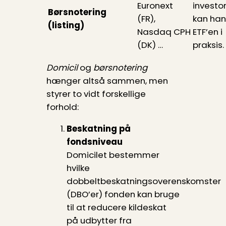
Euronext
investo
Børsnotering
(FR),
kan han
(listing)
Nasdaq CPH
ETF’en i
(DK) …
praksis.
Domicil
og
børsnotering
hænger altså sammen, men
styrer to vidt forskellige
forhold:
Beskatning på
fondsniveau
Domicilet bestemmer
hvilke
dobbeltbeskatningsoverenskomster
(DBO’er) fonden kan bruge
til at reducere kildeskat
på udbytter fra