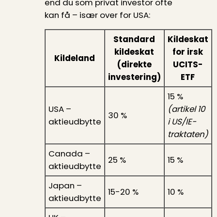
end du som privat investor ofte
kan få – især over for USA:
Standard
Kildeskat
kildeskat
for irsk
Kilde­land
(direkte
UCITS-
investering)
ETF
15 %
USA –
(artikel 10
30 %
aktieudbytte
i US/IE-
traktaten)
Canada –
25 %
15 %
aktieudbytte
Japan –
15-20 %
10 %
aktieudbytte