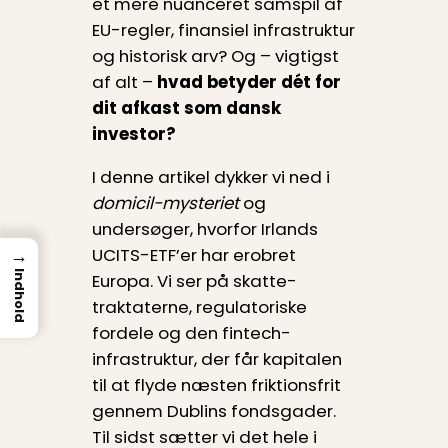
et mere nuanceret samspil af
EU-regler, finansiel infrastruktur
og historisk arv? Og – vigtigst
af alt –
hvad betyder dét for
dit afkast som dansk
investor?
I denne artikel dykker vi ned i
domicil-mysteriet
og
undersøger, hvorfor Irlands
UCITS-ETF’er har erobret
→
Indhold
Europa. Vi ser på skatte­
traktaterne, regulatoriske
fordele og den fintech-
infrastruktur, der får kapitalen
til at flyde næsten friktionsfrit
gennem Dublins fonds­gader.
Til sidst sætter vi det hele i