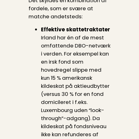
Det skyldes en kombination af
fordele, som er svære at
matche andetsteds:
Effektive skatte­traktater
Irland har én af de mest
omfattende DBO-netværk
i verden. For eksempel kan
en irsk fond som
hovedregel slippe med
kun 15 % amerikansk
kildeskat på aktieudbytter
(versus 30 % for en fond
domicileret i f.eks.
Luxembourg uden “look-
through”-adgang). Da
kildeskat på fondsniveau
ikke kan refunderes af