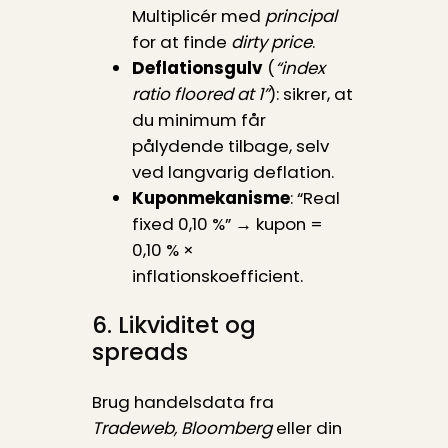
Multiplicér med
principal
for at finde
dirty price
.
Deflationsgulv
(
“index
ratio floored at 1”
): sikrer, at
du minimum får
pålydende tilbage, selv
ved langvarig deflation.
Kuponmekanisme
: “Real
fixed 0,10 %” → kupon =
0,10 % ×
inflationskoefficient.
6. Likviditet og
spreads
Brug handelsdata fra
Tradeweb, Bloomberg
eller din