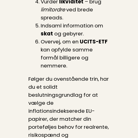
Vurder
likviditet
– brug
limitordre
ved brede
spreads.
Indsaml information om
skat
og gebyrer.
Overvej, om en
UCITS-ETF
kan opfylde samme
formål billigere og
nemmere.
Følger du ovenstående trin, har
du et solidt
beslutningsgrundlag for at
vælge de
inflationsindekserede EU-
papirer, der matcher din
porteføljes behov for realrente,
risikospænd og