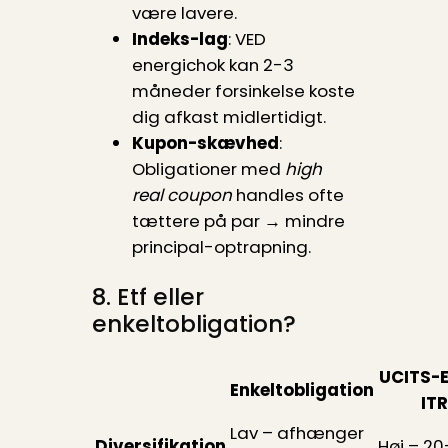
være lavere.
Indeks-lag
: VED
energichok kan 2-3
måneder forsinkelse koste
dig afkast midlertidigt.
Kupon-skævhed
:
Obligationer med
high
real coupon
handles ofte
tættere på par → mindre
principal-optrapning.
8. Etf eller
enkeltobligation?
UCITS-E
Enkeltobligation
ITR
Lav – afhænger
Diversifikation
Høj – 20