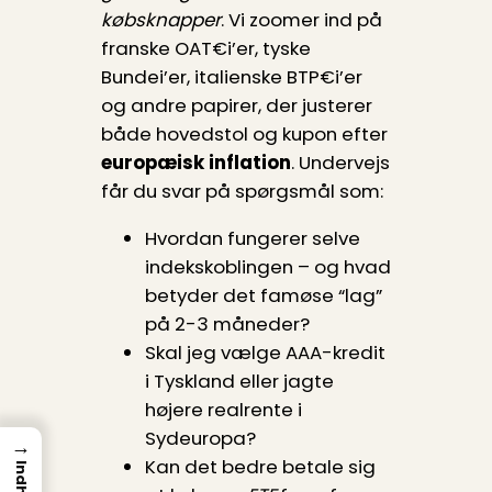
købsknapper
. Vi zoomer ind på
franske OAT€i’er, tyske
Bundei’er, italienske BTP€i’er
og andre papirer, der justerer
både hovedstol og kupon efter
europæisk inflation
. Undervejs
får du svar på spørgsmål som:
Hvordan fungerer selve
indekskoblingen – og hvad
betyder det famøse “lag”
på 2-3 måneder?
Skal jeg vælge AAA-kredit
i Tyskland eller jagte
højere realrente i
Sydeuropa?
→
Kan det bedre betale sig
Indhold