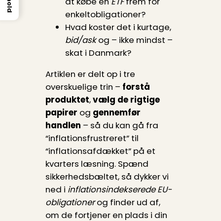
at købe en
ETF
frem for
enkeltobligationer?
Hvad koster det i kurtage,
bid/ask
og – ikke mindst –
skat i Danmark?
Artiklen er delt op i tre
overskuelige trin –
forstå
produktet
,
vælg de rigtige
papirer
og
gennemfør
handlen
– så du kan gå fra
“inflationsfrustreret” til
“inflationsafdækket” på et
kvarters læsning. Spænd
sikkerhedsbæltet, så dykker vi
ned i
inflationsindekserede EU-
obligationer
og finder ud af,
om de fortjener en plads i din