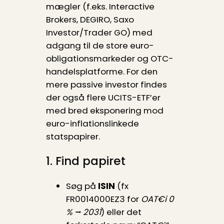
mægler (f.eks. Interactive
Brokers, DEGIRO, Saxo
Investor/Trader GO) med
adgang til de store euro-
obligationsmarkeder og OTC-
handelsplatforme. For den
mere passive investor findes
der også flere UCITS-ETF’er
med bred eksponering mod
euro-inflationslinkede
statspapirer.
1. Find papiret
Søg på
ISIN
(fx
FR0014000EZ3 for
OAT€i 0
% ⭢ 2031
) eller det