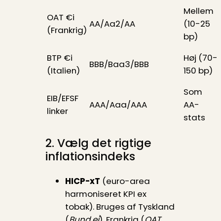
Mellem
OAT €i
AA/Aa2/AA
(10-25
(Frankrig)
bp)
BTP €i
Høj (70-
BBB/Baa3/BBB
(Italien)
150 bp)
Som
EIB/EFSF
AAA/Aaa/AAA
AA-
linker
stats
2. Vælg det rigtige
inflationsindeks
HICP-xT
(euro-area
harmoniseret KPI ex
tobak). Bruges af Tyskland
(
Bund ei
), Frankrig (
OAT