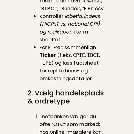
forkortede navn: “OAT€i”,
“BTP€i”, “Bundei”, “EIBi” osv.
Kontrollér
løbetid, indeks
(HICPxT vs. national CPI)
og realkupon
i term
sheet’et.
For ETF’er: sammenlign
Ticker
(f.eks.
,
,
CPIE
IBCI
) og læs factsheet
TIPE
for replikations- og
omkostnings­detaljer.
2. Vælg handelsplads
& ordretype
I netbanken vælger du
ofte “OTC” som marked;
hos online-mæglere kan