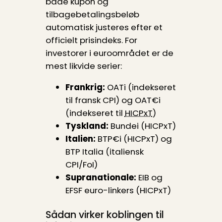
både kupon og
tilbagebetalingsbeløb
automatisk justeres efter et
officielt prisindeks. For
investorer i euroområdet er de
mest likvide serier:
Frankrig:
OATi (indekseret
til fransk CPI) og OAT€i
(indekseret til
HICPxT
)
Tyskland:
Bundei (HICPxT)
Italien:
BTP€i (HICPxT) og
BTP Italia (italiensk
CPI/FoI)
Supranationale:
EIB og
EFSF euro-linkers (HICPxT)
Sådan virker koblingen til