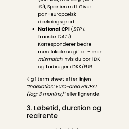
€i
), Spanien m.fl. Giver
pan-europæisk
dækningsgrad.
National CPI
(
BTP i
,
franske
OAT i
).
Korresponderer bedre
med lokale udgifter – men
mismatch
, hvis du bor i DK
og forbruger i DKK/EUR.
Kig i term sheet efter linjen
“Indexation: Euro-area HICPxT
(lag: 3 months)”
eller lignende.
3. Løbetid, duration og
realrente