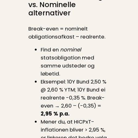
vs. Nominelle
alternativer
Break-even = nominelt
obligationsafkast – realrente.
Find en
nominel
statsobligation med
samme udsteder og
løbetid.
Eksempel: 10Y Bund 2,50 %
@ 2,60 % YTM; 10Y Bund ei
realrente -0,35 %. Break-
even → 2,60 – (-0,35) =
2,95 % p.a.
Mener du, at HICPxT-
inflationen bliver > 2,95 %,
er linkeren det bedre valg.