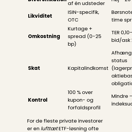
af én udsteder
ISIN-specifik,
Børsnote
Likviditet
OTC
time sp
Kurtage +
TER 0,10
Omkostning
spread (0-25
bid/ask
bp)
Afhænge
status
Skat
Kapitalindkomst
(lagerpr
aktiebas
obligat
100 % over
Mindre –
Kontrol
kupon- og
indeksu
forfaldsprofil
For de fleste private investorer
er en
luft­tæt
ETF-løsning ofte