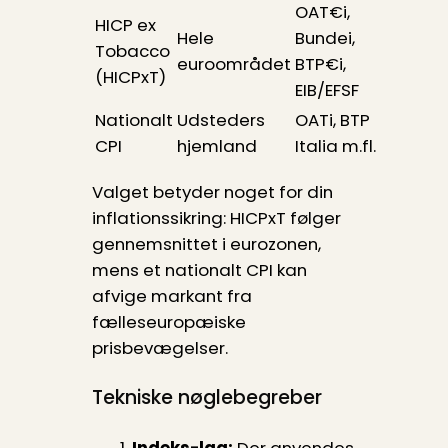
OAT€i,
HICP ex
Hele
Bundei,
Tobacco
euroområdet
BTP€i,
(HICPxT)
EIB/EFSF
Nationalt
Udsteders
OATi, BTP
CPI
hjemland
Italia m.fl.
Valget betyder noget for din
inflationssikring: HICPxT følger
gennemsnittet i eurozonen,
mens et nationalt CPI kan
afvige markant fra
fælleseuropæiske
prisbevægelser.
Tekniske nøglebegreber
Indeks-lag:
Der anvendes