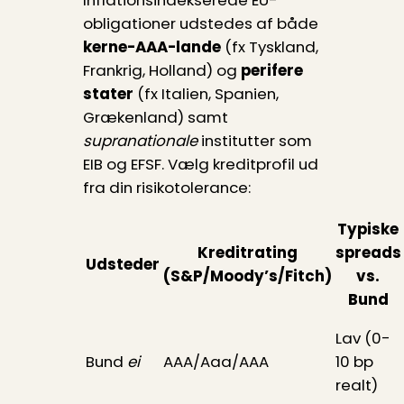
Inflationsindekserede EU-
obligationer udstedes af både
kerne-AAA-lande
(fx Tyskland,
Frankrig, Holland) og
perifere
stater
(fx Italien, Spanien,
Grækenland) samt
supranationale
institutter som
EIB og EFSF. Vælg kreditprofil ud
fra din risikotolerance:
Typiske
Kreditrating
spreads
Udsteder
(S&P/Moody’s/Fitch)
vs.
Bund
Lav (0-
Bund
ei
AAA/Aaa/AAA
10 bp
realt)