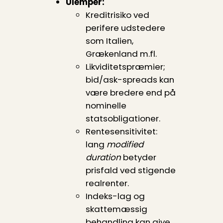
Ulemper:
Kreditrisiko ved
perifere udstedere
som Italien,
Grækenland m.fl.
Likviditetspræmier;
bid/ask-spreads kan
være bredere end på
nominelle
statsobligationer.
Rentesensitivitet:
lang
modified
duration
betyder
prisfald ved stigende
realrenter.
Indeks-lag og
skattemæssig
behandling kan give