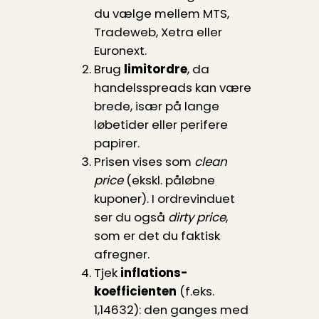
du vælge mellem MTS,
Tradeweb, Xetra eller
Euronext.
Brug
limitordre
, da
handelsspreads kan være
brede, især på lange
løbetider eller perifere
papirer.
Prisen vises som
clean
price
(ekskl. påløbne
kuponer). I ordrevinduet
ser du også
dirty price
,
som er det du faktisk
afregner.
Tjek
inflations­
koefficienten
(f.eks.
1,14632): den ganges med