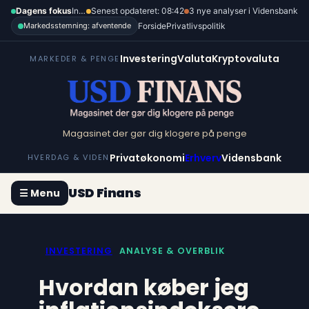
Spring
Dagens fokus
Inflation, renter og dollar
Senest opdateret: 08:42
3 nye analyser i Vidensbank
til
Forside
Privatlivspolitik
Markedsstemning: afventende
indhold
Investering
Valuta
Kryptovaluta
MARKEDER & PENGE
Magasinet der gør dig klogere på penge
Privatøkonomi
Erhverv
Vidensbank
HVERDAG & VIDEN
USD Finans
☰ Menu
INVESTERING
ANALYSE & OVERBLIK
Hvordan køber jeg