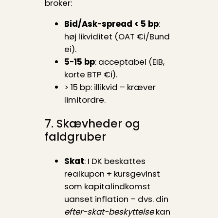
broker:
Bid/Ask-spread < 5 bp
:
høj likviditet (OAT €i/Bund
ei).
5-15 bp
: acceptabel (EIB,
korte BTP €i).
> 15 bp: illikvid – kræver
limitordre.
7. Skævheder og
faldgruber
Skat
: I DK beskattes
realkupon + kursgevinst
som kapitalindkomst
uanset inflation – dvs. din
efter-skat-beskyttelse
kan