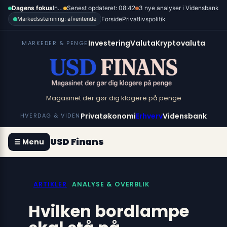
Spring
×
Dagens fokus
Inflation, renter og dollar
Senest opdateret: 08:42
3 nye analyser i Vidensbank
til
Forside
Privatlivspolitik
Markedsstemning: afventende
indhold
Investering
Valuta
Kryptovaluta
MARKEDER & PENGE
Magasinet der gør dig klogere på penge
Privatøkonomi
Erhverv
Vidensbank
HVERDAG & VIDEN
USD Finans
☰ Menu
ARTIKLER
ANALYSE & OVERBLIK
Hvilken bordlampe