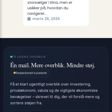
storsælger i Kina, men er
usikker på, hvordan du
navigerer…
marts 26, 2026
FÅ UGENS OVERBLIK
Én mail. Mere overblik. Mindre støj.
Redaktionelt kurateret
Få et klart ugentligt overblik over investering,
privatøkonomi, valuta og de vigtigste økonomiske
bevægelser – skrevet til dig, der vil forstå mere og
sortere støjen fra.