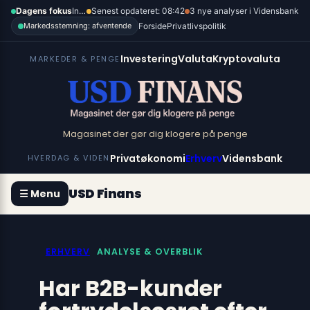
Spring
×
Dagens fokus
Inflation, renter og dollar
Senest opdateret: 08:42
3 nye analyser i Vidensbank
til
Forside
Privatlivspolitik
Markedsstemning: afventende
indhold
Investering
Valuta
Kryptovaluta
MARKEDER & PENGE
Magasinet der gør dig klogere på penge
Privatøkonomi
Erhverv
Vidensbank
HVERDAG & VIDEN
USD Finans
☰ Menu
ERHVERV
ANALYSE & OVERBLIK
Har B2B-kunder