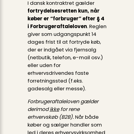
I dansk kontraktret gælder
fortrydelsesretten kun, når
køber er “forbruger” efter § 4
i Forbrugeraftaleloven
. Reglen
giver som udgangspunkt 14
dages frist til at fortryde køb,
der er indgået via fjernsalg
(netbutik, telefon, e-mail osv.)
eller uden for
erhvervsdrivendes faste
forretningssted (f.eks.
gadesalg eller messe).
Forbrugeraftaleloven gælder
derimod
ikke
for rene
erhvervskøb (B2B).
Når både
køber og sælger handler som
led i deres erhvervsvirksomhed