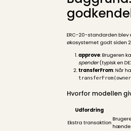
godkendel
ERC-20-standarden blev 
økosystemet godt siden 201
approve
: Brugeren k
spender
(typisk en DEX
transferFrom
: Når h
transferFrom(owner
Hvorfor modellen giv
Udfordring
Brugere
Ekstra transaktion
hændels