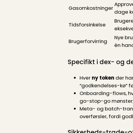
Approve
Gasomkostninger
dage ka
Brugere
Tidsforsinkelse
eksekve
Nye bru
Brugerforvirring
én hand
Specifikt i dex- og d
Hver
ny token
der han
“godkendelses-kø” fø
Onboarding-flows, hv
go-stop-go mønster, 
Meta- og batch-transa
overførsler, fordi god
Sikkerheds-trade-o