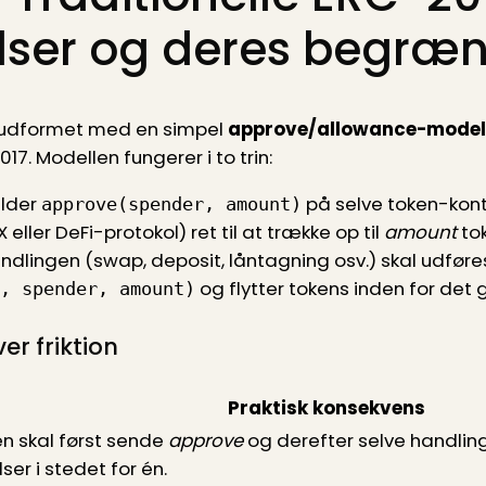
ser og deres begræn
udformet med en simpel
approve/allowance-model
7. Modellen fungerer i to trin:
alder
på selve token-kon
approve(spender, amount)
 eller DeFi-protokol) ret til at trække op til
amount
tok
andlingen (swap, deposit, låntagning osv.) skal udføre
og flytter tokens inden for det 
, spender, amount)
er friktion
Praktisk konsekvens
n skal først sende
approve
og derefter selve handlin
er i stedet for én.