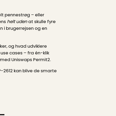
lt pennestrøg – eller
kens
helt uden
at skulle fyre
rin i brugerrejsen og en
kker, og hvad udviklere
use cases – fra én-klik
n med Uniswaps Permit2.
P-2612 kan blive de smarte
-