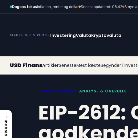
Spring
Dagens fokus
Inflation, renter og dollar
Senest opdateret: 08:42
3 nye a
til
indhold
Investering
Valuta
Kryptovaluta
MARKEDER & PENGE
USD Finans
Artikler
Seneste
Mest læste
Begynder i invest
KRYPTOVALUTA
ANALYSE & OVERBLIK
EIP-2612: 
→
godkende
Indhold