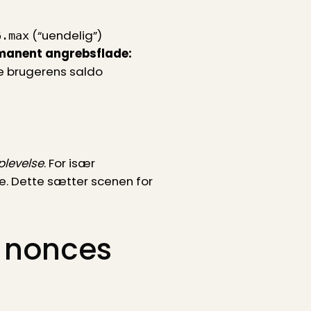
(“uendelig”)
6.max
manent angrebsflade:
le brugerens saldo
plevelse
. For især
re. Dette sætter scenen for
, nonces