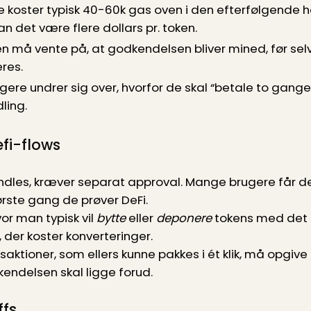
 koster typisk 40-60k gas oven i den efterfølgende h
n det være flere dollars pr. token.
n må vente på, at godkendelsen bliver mined, før se
res.
gere undrer sig over, hvorfor de skal “betale to gang
ling.
efi-flows
dles, kræver separat approval. Mange brugere får de
rste gang de prøver DeFi.
or man typisk vil
bytte
eller
deponere
tokens med det 
der koster konverteringer.
ktioner, som ellers kunne pakkes i ét klik, må opgive 
kendelsen skal ligge forud.
ffs