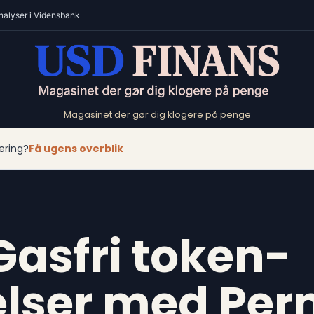
nalyser i Vidensbank
Magasinet der gør dig klogere på penge
ering?
Få ugens overblik
Gasfri token-
lser med Per