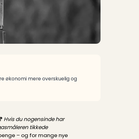
øre økonomi mere overskuelig og
?
Hvis du nogensinde har
 gasmåleren tikkede
d, penge – og for mange nye