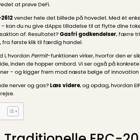
edet at prøve DeFi.
-2612
vender hele det billede på hovedet. Med ét enke
r – kan du nu give dApps tilladelse til at flytte dine to
aktion af. Resultatet?
Gasfri godkendelser
, færre t
fra første klik til færdig handel.
ed i, hvordan
Permit
-funktionen virker, hvorfor den er si
ide, inden de hopper ombord. Vi ser også på konkrete 
oner – og kigger frem mod næste bølge af innovatio
 både nerver og gas?
Læs videre
, og opdag, hvordan EI
rejse.
 Traditionelle ERC-20