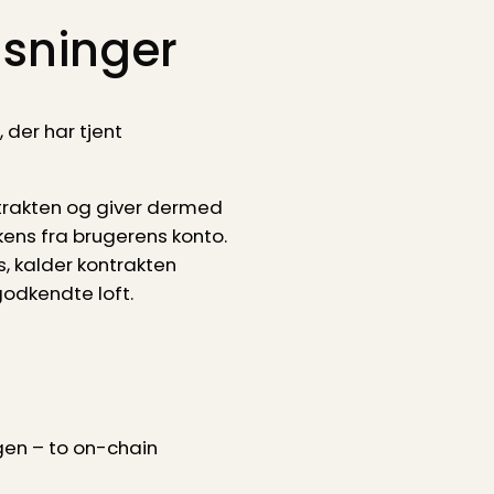
sninger
, der har tjent
trakten og giver dermed
ens fra brugerens konto.
s, kalder kontrakten
godkendte loft.
gen – to on-chain