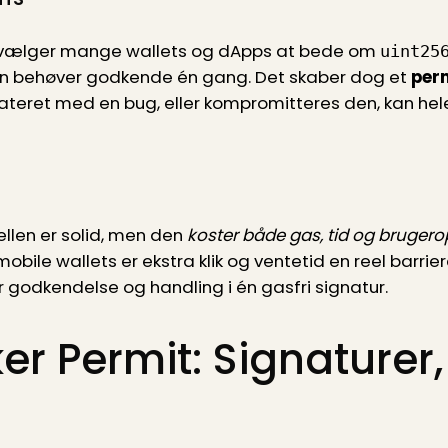
en vælger mange wallets og dApps at bede om
uint25
un behøver godkende én gang. Det skaber dog et
per
ateret med en bug, eller kompromitteres den, kan he
len er solid, men den
koster både gas, tid og brugero
ile wallets er ekstra klik og ventetid en reel barrie
r godkendelse og handling i én gasfri signatur.
er Permit: Signaturer