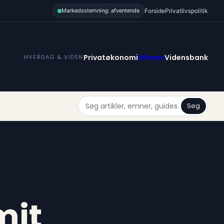
Forside
Privatlivspolitik
Markedsstemning: afventende
Privatøkonomi
Erhverv
Vidensbank
HVERDAG & VIDEN
Søg
mit