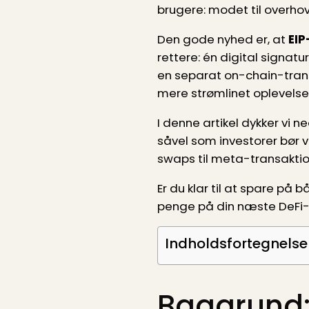
brugere: modet til overhov
Den gode nyhed er, at
EIP
rettere: én digital signatu
en separat on-chain-trans
mere strømlinet oplevelse, 
I denne artikel dykker vi n
såvel som investorer bør v
swaps til meta-transakti
Er du klar til at spare på
penge på din næste DeFi-
Indholdsfortegnelse
Baggrund: