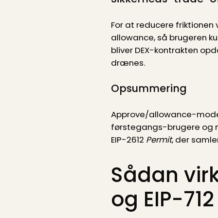
For at reducere friktion
allowance, så brugeren k
bliver DEX-kontrakten opd
drænes.
Opsummering
Approve/allowance-model
førstegangs-brugere og mob
EIP-2612
Permit
, der samle
Sådan virk
og EIP-712