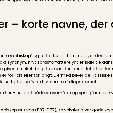
r – korte navne, der 
r “ærkebiskop” og feltet tæller fem ruder, er der som 
rakt synonym. Krydsordsforfattere ynder især de dan
e giver et enkelt bogstavmønster, der er let at variere
en er for kort eller for langt. Dermed bliver de klassi
 hurtigt vil udfylde hjørnerne af diagrammet.
 du her – husk, at både stavemåde og sprogform kan 
ebiskop af
Lund
(1137-1177); to vokaler giver gode kryd