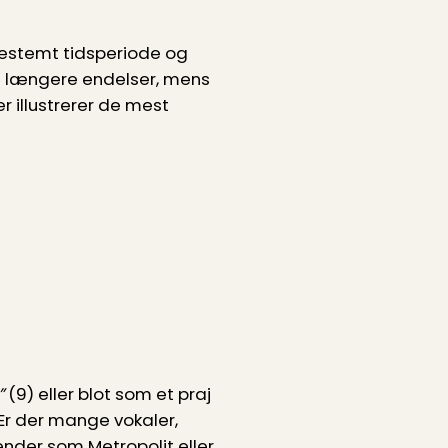
 bestemt tidsperiode og
e længere endelser, mens
r illustrerer de mest
”
(9) eller blot som et praj
Er der mange vokaler,
nder som Metropolit eller