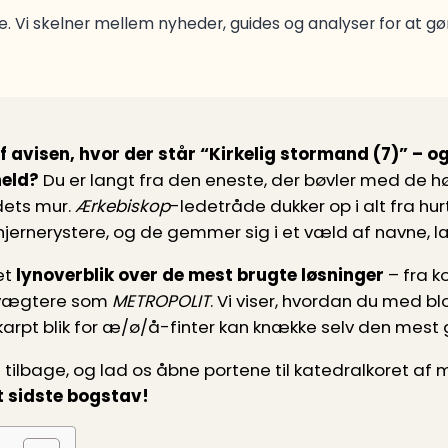
. Vi skelner mellem nyheder, guides og analyser for at g
f avisen, hvor der står “Kirkelig stormand (7)” – o
eld?
Du er langt fra den eneste, der bøvler med de høje
dets mur.
Ærkebiskop
-ledetråde dukker op i alt fra hur
ernerystere, og de gemmer sig i et væld af navne, 
et
lyn­overblik over de mest brugte løsninger
– fra k
ngvægtere som
METROPOLIT
. Vi viser, hvordan du med bl
t skarpt blik for æ/ø/å-finter kan knække selv den mest
 tilbage, og lad os åbne portene til katedralkoret af 
t sidste bogstav!