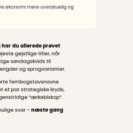
øre økonomi mere overskuelig og
g har du allerede prøvet
ste gejstlige titler, når
tige søndags­kvids til
længder og sprogvarianter.
orte fem­bogstavsnavne
ot et par strategiske kryds,
 genstridige “ærkebiskop”.
mulige svar –
næste gang