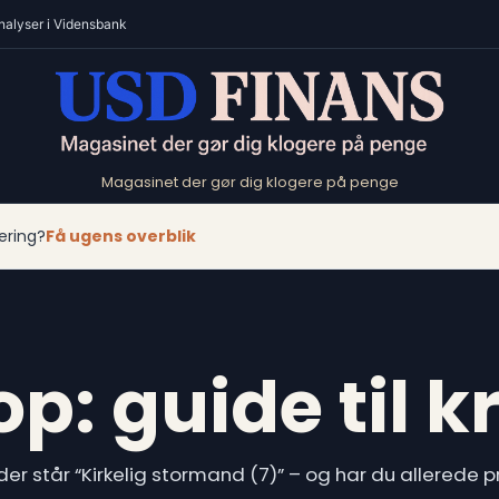
nalyser i Vidensbank
Magasinet der gør dig klogere på penge
ering?
Få ugens overblik
p: guide til k
r der står “Kirkelig stormand (7)” – og har du allered