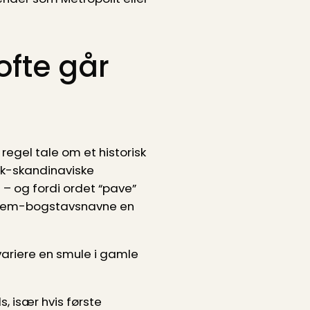
ofte går
regel tale om et historisk
sk-skandinaviske
 – og fordi ordet “pave”
ske fem-bogstavsnavne en
variere en smule i gamle
s, især hvis første