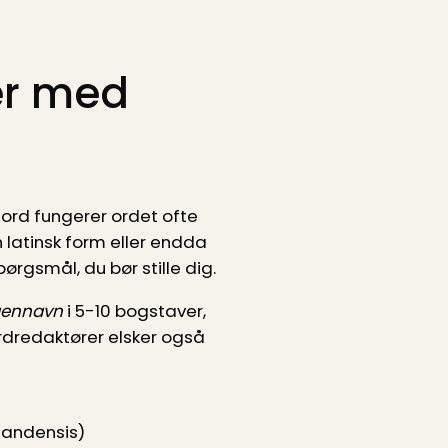
er med
dsord fungerer ordet ofte
en latinsk form eller endda
ørgsmål, du bør stille dig.
ennavn
i 5-10 bogstaver,
rdredaktører elsker også
rlandensis)