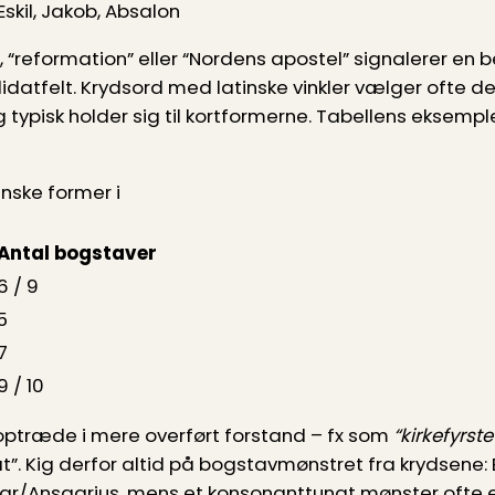
Eskil, Jakob, Absalon
, “reformation” eller “Nordens apostel” signalerer en
atfelt. Krydsord med latinske vinkler vælger ofte d
 typisk holder sig til kortformerne. Tabellens eksemple
inske former i
Antal bogstaver
6 / 9
5
7
9 / 10
optræde i mere overført forstand – fx som
“kirkefyrste
”. Kig derfor altid på bogstavmønstret fra krydsene: 
r/Ansgarius, mens et konsonanttungt mønster ofte e