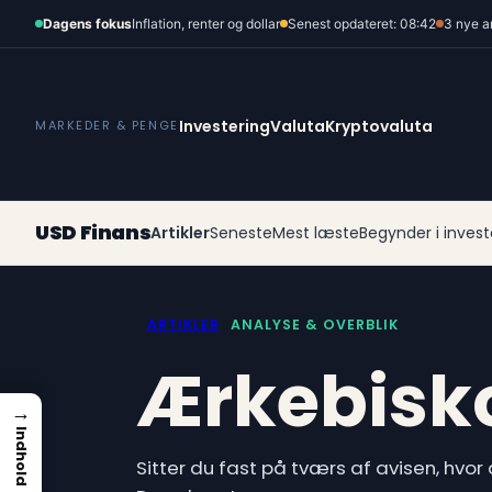
Spring
Dagens fokus
Inflation, renter og dollar
Senest opdateret: 08:42
3 nye a
til
indhold
Investering
Valuta
Kryptovaluta
MARKEDER & PENGE
USD Finans
Artikler
Seneste
Mest læste
Begynder i invest
ARTIKLER
ANALYSE & OVERBLIK
Ærkebisko
→
Indhold
Sitter du fast på tværs af avisen, hvo