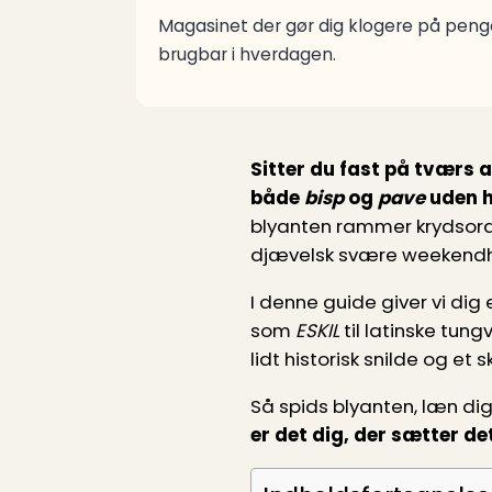
Magasinet der gør dig klogere på penge
brugbar i hverdagen.
Sitter du fast på tværs a
både
bisp
og
pave
uden h
blyanten rammer krydsor
djævelsk svære weekend­hj
I denne guide giver vi dig 
som
ESKIL
til latinske tu
lidt historisk snilde og e
Så spids blyanten, læn dig
er det dig, der sætter de