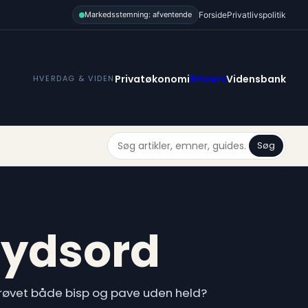
Forside
Privatlivspolitik
Markedsstemning: afventende
Privatøkonomi
Erhverv
Vidensbank
HVERDAG & VIDEN
Søg
rydsord
e prøvet både bisp og pave uden held?