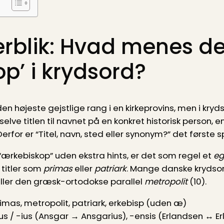
verblik: Hvad menes d
p’ i krydsord?
 den højeste gejstlige rang i en kirkeprovins, men i kry
selve titlen til navnet på en konkret historisk person, 
for er “Titel, navn, sted eller synonym?” det første sp
“ærkebiskop” uden ekstra hints, er det som regel et
eg
titler som
primas
eller
patriark
. Mange danske krydso
ller den græsk-ortodokse parallel
metropolit
(10).
imas, metropolit, patriark, erkebisp (uden æ)
us / -ius (Ansgar → Ansgarius), -ensis (Erlandsen ↔ E