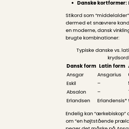
Danske kortformer:
Stikord som “middelalder”
dermed et snævrere kandid
en moderne, dansk vinkling
brugte kombinationer:
Typiske danske vs. lat
krydsord
Dansk form
Latin form
Ansgar
Ansgarius
Eskil
–
Absalon
–
Erlandsen
Erlandensis*
Endelig kan “ærkebiskop” 
om “en højtstående prælat
peger det måske på Ansga