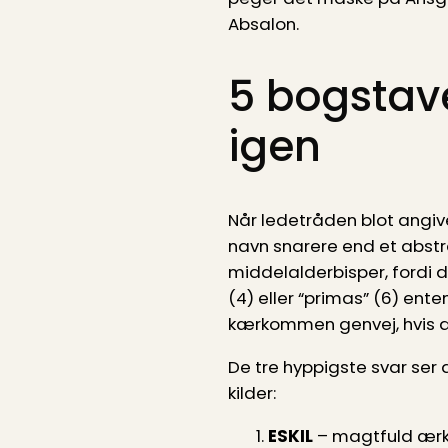
Absalon.
5 bogstave
igen
Når ledetråden blot angive
navn snarere end et abst
middelalderbisper, fordi d
(4) eller “primas” (6) ent
kærkommen genvej, hvis du
De tre hyppigste svar ser
kilder:
ESKIL
– magtfuld ærk