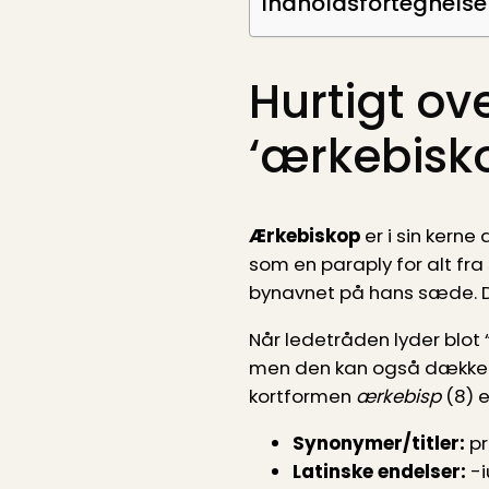
Indholdsfortegnelse
Hurtigt o
‘ærkebisko
Ærkebiskop
er i sin kerne
som en paraply for alt fra 
bynavnet på hans sæde. Der
Når ledetråden lyder blot 
men den kan også dække 
kortformen
ærkebisp
(8) e
Synonymer/titler:
pr
Latinske endelser:
-i