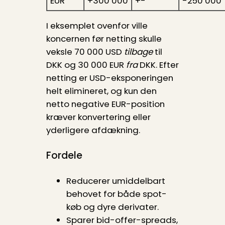
EUR
+300 000
+-
-250 000
I eksemplet ovenfor ville
koncernen før netting skulle
veksle 70 000 USD
tilbage
til
DKK og 30 000 EUR
fra
DKK. Efter
netting er USD-eksponeringen
helt elimineret, og kun den
netto negative EUR-position
kræver konvertering eller
yderligere afdækning.
Fordele
Reducerer umiddelbart
behovet for både spot-
køb og dyre derivater.
Sparer bid-offer-spreads,