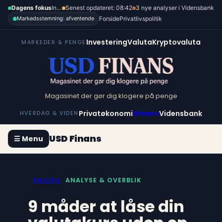
Spring
Dagens fokus
Inflation, renter og dollar
Senest opdateret: 08:42
3 nye analyser i Vidensbank
til
Forside
Privatlivspolitik
Markedsstemning: afventende
indhold
Investering
Valuta
Kryptovaluta
MARKEDER & PENGE
Magasinet der gør dig klogere på penge
Privatøkonomi
Erhverv
Vidensbank
HVERDAG & VIDEN
USD Finans
☰ Menu
VALUTA
ANALYSE & OVERBLIK
9 måder at låse din