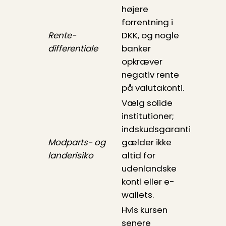
højere
forrentning i
Rente-
DKK, og nogle
differentiale
banker
opkræver
negativ rente
på valutakonti.
Vælg solide
institutioner;
indskudsgaranti
Modparts- og
gælder ikke
landerisiko
altid for
udenlandske
konti eller e-
wallets.
Hvis kursen
senere