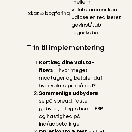
mellem
valutalommer kan
Skat & bogføring
udløse en realiseret
gevinst/tab i
regnskabet.
Trin til implementering
Kortlæg dine valuta-
flows
– hvor meget
modtager og betaler du i
hver valuta pr. måned?
Sammenlign udbydere
–
se på spread, faste
gebyrer, integration til ERP
og hastighed på
ind/udbetalinger.
Opret konto & test
– start