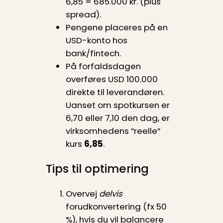
6,85 = 685.000 kr. (plus
spread).
Pengene placeres på en
USD-konto hos
bank/fintech.
På forfaldsdagen
overføres USD 100.000
direkte til leverandøren.
Uanset om spotkursen er
6,70 eller 7,10 den dag, er
virksomhedens ”reelle”
kurs
6,85
.
Tips til optimering
Overvej
delvis
forudkonvertering (fx 50
%), hvis du vil balancere