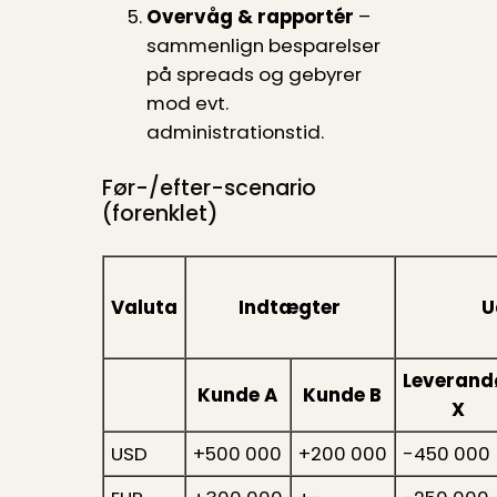
Overvåg & rapportér
–
sammenlign besparelser
på spreads og gebyrer
mod evt.
administrationstid.
Før-/efter-scenario
(forenklet)
Valuta
Indtægter
U
Leverand
Kunde A
Kunde B
X
USD
+500 000
+200 000
-450 000