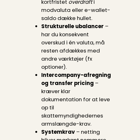
kortfristet
overdraft
i
modvaluta eller e-wallet-
saldo dække hullet.
Strukturelle ubalancer
–
har du konsekvent
overskud i én valuta, må
resten afdækkes med
andre værktøjer (fx
optioner).
Intercompany-afregning
og transfer pricing
–
kræver klar
dokumentation for at leve
op til
skattemyndighedernes
armslængde-krav.
Systemkrav
– netting
bliver markant nemmere