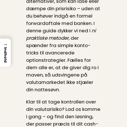
alternativer, som kan låse eller
dæmpe din prisrisiko – uden at
du behøver indgå en formel
forwardaftale med banken. I
denne guide dykker vi ned i
ni
praktiske metoder
, der
→
spænder fra simple konto-
Indhold
tricks til avancerede
optionstrategier. Fælles for
dem alle er, at de giver dig ro i
maven, så udsvingene på
valutamarkedet ikke stjæler
din nattesøvn.
Klar til at tage kontrollen over
din valutarisiko? Lad os komme
i gang – og find den løsning,
der passer præcis til dit cash-