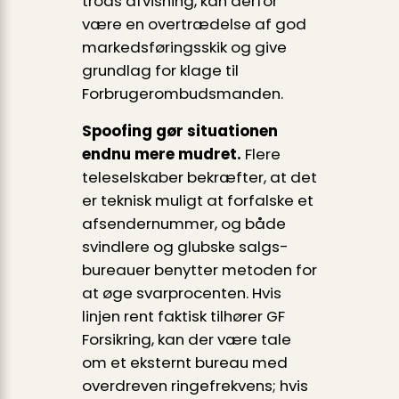
trods afvisning, kan derfor
være en overtrædelse af god
markedsførings­skik og give
grundlag for klage til
Forbrugerombudsmanden.
Spoofing gør situationen
endnu mere mudret.
Flere
teleselskaber bekræfter, at det
er teknisk muligt at forfalske et
afsendernummer, og både
svindlere og glubske salgs­­
bureauer benytter metoden for
at øge svarprocenten. Hvis
linjen rent faktisk tilhører GF
Forsikring, kan der være tale
om et eksternt bureau med
overdreven ringefrekvens; hvis