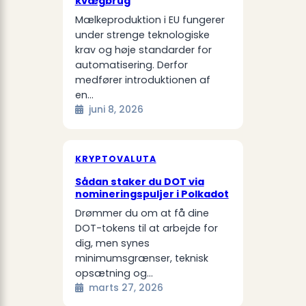
kvægbrug
Mælkeproduktion i EU fungerer
under strenge teknologiske
krav og høje standarder for
automatisering. Derfor
medfører introduktionen af
en…
juni 8, 2026
KRYPTOVALUTA
Sådan staker du DOT via
nomineringspuljer i Polkadot
Drømmer du om at få dine
DOT-tokens til at arbejde for
dig, men synes
minimumsgrænser, teknisk
opsætning og…
marts 27, 2026