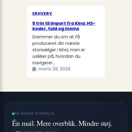
ERHVERV
5 trin til import fra Kina: HS-
koder, told og moms
Drømmer du om at få
produceret din næste
storsælger i Kina, men er
usikker på, hvordan du
navigerer…
marts 26, 2026
FÅ UGENS OVERBLIK
Én mail. Mere overblik. Mindre støj.