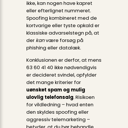
ikke, kan nogen have kapret
eller efterlignet nummeret.
Spoofing kombineret med de
kortvarige eller tyste opkald er
klassiske advarselstegn på, at
der
kan
være forsøg på
phishing eller datalæk.
Konklusionen er derfor, at mens
63 60 41 40 ikke nødvendigvis
er decideret svindel, opfylder
det mange kriterier for
uønsket spam og mulig
ulovlig telefonsalg
. Risikoen
for vildledning – hvad enten
den skyldes spoofing eller
aggressiv telemarketing –
betyder, at du bør behandle