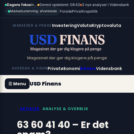
Spring
×
Dagens fokus
Inflation, renter og dollar
Senest opdateret: 08:42
3 nye analyser i Vidensbank
til
Forside
Privatlivspolitik
Markedsstemning: afventende
indhold
Investering
Valuta
Kryptovaluta
MARKEDER & PENGE
Magasinet der gør dig klogere på penge
Privatøkonomi
Erhverv
Vidensbank
HVERDAG & VIDEN
USD Finans
☰ Menu
ARTIKLER
ANALYSE & OVERBLIK
63 60 41 40 – Er det