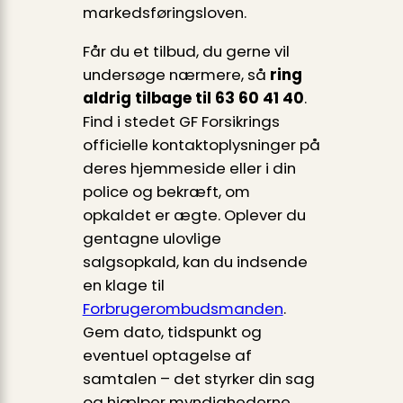
markedsføringsloven.
Får du et tilbud, du gerne vil
undersøge nærmere, så
ring
aldrig tilbage til 63 60 41 40
.
Find i stedet GF Forsikrings
officielle kontaktoplysninger på
deres hjemmeside eller i din
police og bekræft, om
opkaldet er ægte. Oplever du
gentagne ulovlige
salgsopkald, kan du indsende
en klage til
Forbrugerombudsmanden
.
Gem dato, tidspunkt og
eventuel optagelse af
samtalen – det styrker din sag
og hjælper myndighederne