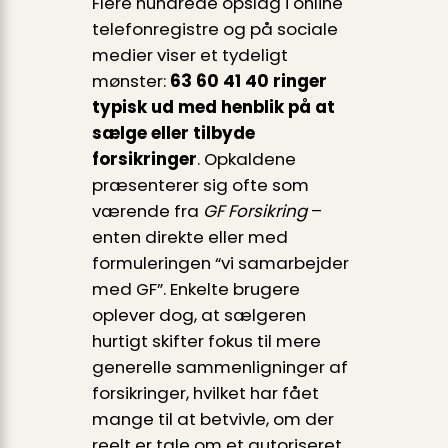
Flere hundrede opslag i online
telefonregistre og på sociale
medier viser et tydeligt
mønster:
63 60 41 40 ringer
typisk ud med henblik på at
sælge eller tilbyde
forsikringer
. Opkaldene
præsenterer sig ofte som
værende fra
GF Forsikring
–
enten direkte eller med
formuleringen “vi samarbejder
med GF”. Enkelte brugere
oplever dog, at sælgeren
hurtigt skifter fokus til mere
generelle sammenligninger af
forsikringer, hvilket har fået
mange til at betvivle, om der
reelt er tale om et autoriseret