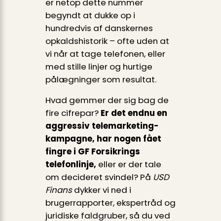
er netop dette nummer
begyndt at dukke op i
hundredvis af danskernes
opkalds­historik – ofte uden at
vi når at tage telefonen, eller
med stille linjer og hurtige
pålægninger som resultat.
Hvad gemmer der sig bag de
fire cifrepar?
Er det endnu en
aggressiv telemarketing­
kampagne, har nogen fået
fingre i GF Forsikrings
telefonlinje,
eller er der tale
om decideret svindel? På
USD
Finans
dykker vi ned i
brugerrapporter, ekspertråd og
juridiske faldgruber, så du ved