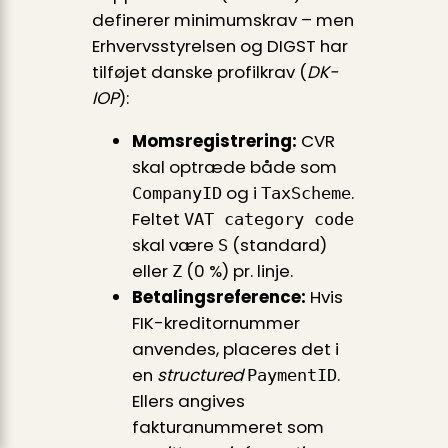
definerer minimumskrav – men
Erhvervsstyrelsen og DIGST har
tilføjet danske profilkrav (
DK-
IOP
):
Momsregistrering:
CVR
skal optræde både som
og i
.
CompanyID
TaxScheme
Feltet
VAT category code
skal være
(standard)
S
eller
(0 %) pr. linje.
Z
Betalingsreference:
Hvis
FIK-kreditornummer
anvendes, placeres det i
en
structured
.
PaymentID
Ellers angives
fakturanummeret som