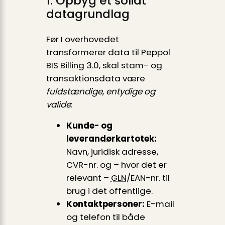
1. Opbyg et solidt
datagrundlag
Før I overhovedet
transformerer data til Peppol
BIS Billing 3.0, skal stam- og
transaktionsdata være
fuldstændige, entydige og
valide
:
Kunde- og
leverandørkartotek:
Navn, juridisk adresse,
CVR-nr. og – hvor det er
relevant –
GLN
/EAN-nr. til
brug i det offentlige.
Kontaktpersoner:
E-mail
og telefon til både