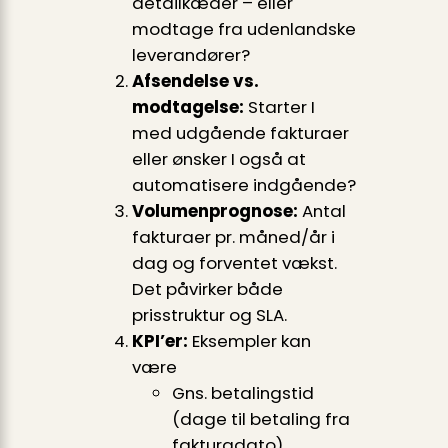
detailkæder – eller
modtage fra udenlandske
leverandører?
Afsendelse vs.
modtagelse:
Starter I
med udgående fakturaer
eller ønsker I også at
automatisere indgående?
Volumenprognose:
Antal
fakturaer pr. måned/år i
dag og forventet vækst.
Det påvirker både
prisstruktur og SLA.
KPI’er:
Eksempler kan
være
Gns. betalingstid
(dage til betaling fra
fakturadato)