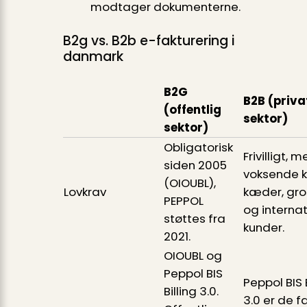
modtager dokumenterne.
B2g vs. B2b e-fakturering i
danmark
B2G
B2B (priva
(offentlig
sektor)
sektor)
Obligatorisk
Frivilligt, m
siden 2005
voksende k
(OIOUBL),
Lovkrav
kæder, gro
PEPPOL
og interna
støttes fra
kunder.
2021.
OIOUBL og
Peppol BIS
Peppol BIS B
Billing 3.0.
3.0 er de f