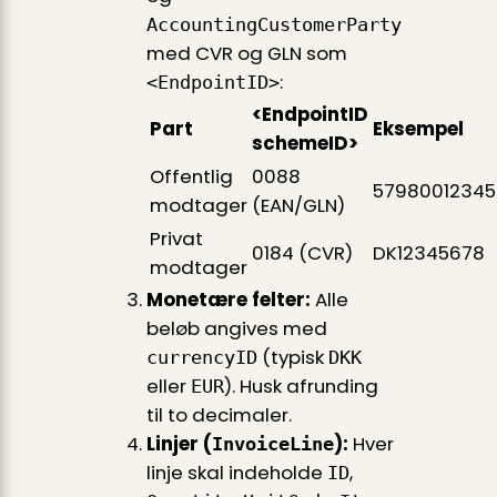
AccountingCustomerParty
med CVR og GLN som
:
<EndpointID>
<EndpointID
Part
Eksempel
schemeID>
Offentlig
0088
57980012345
modtager
(EAN/GLN)
Privat
0184 (CVR)
DK12345678
modtager
Monetære felter:
Alle
beløb angives med
(typisk
currencyID
DKK
eller
). Husk afrunding
EUR
til to decimaler.
Linjer (
):
Hver
InvoiceLine
linje skal indeholde
,
ID