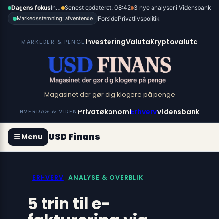
Spring
×
Dagens fokus
Inflation, renter og dollar
Senest opdateret: 08:42
3 nye analyser i Vidensbank
til
Forside
Privatlivspolitik
Markedsstemning: afventende
indhold
Investering
Valuta
Kryptovaluta
MARKEDER & PENGE
Magasinet der gør dig klogere på penge
Privatøkonomi
Erhverv
Vidensbank
HVERDAG & VIDEN
USD Finans
☰ Menu
ERHVERV
ANALYSE & OVERBLIK
5 trin til e-