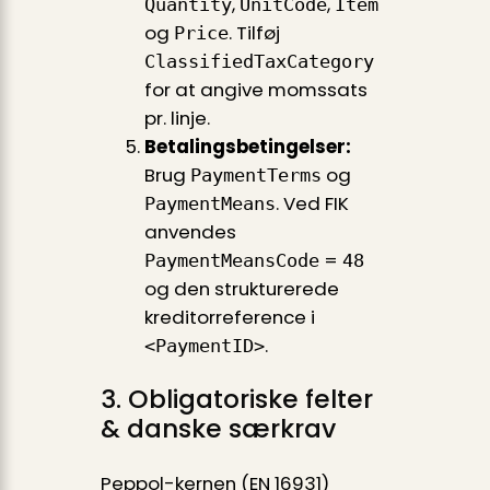
,
,
Quantity
UnitCode
Item
og
. Tilføj
Price
ClassifiedTaxCategory
for at angive momssats
pr. linje.
Betalingsbetingelser:
Brug
og
PaymentTerms
. Ved FIK
PaymentMeans
anvendes
=
PaymentMeansCode
48
og den strukturerede
kreditorreference i
.
<PaymentID>
3. Obligatoriske felter
& danske særkrav
Peppol-kernen (EN 16931)