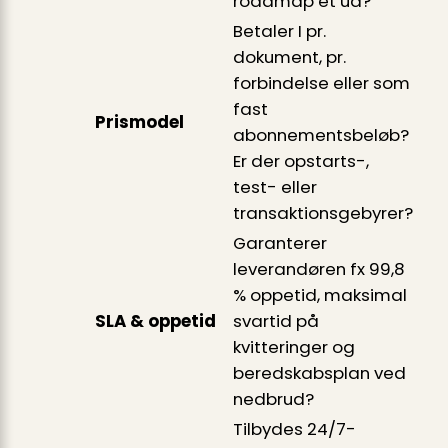
roadmap’et ud?
Betaler I pr.
dokument, pr.
forbindelse eller som
fast
Pris­model
abonnementsbeløb?
Er der opstarts-,
test- eller
transaktionsgebyrer?
Garanterer
leverandøren fx 99,8
% oppetid, maksimal
SLA & oppetid
svartid på
kvitteringer og
beredskabsplan ved
nedbrud?
Tilbydes 24/7-