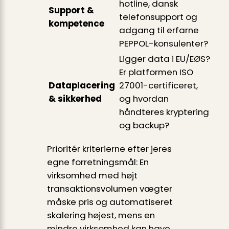
hotline, dansk
Support &
telefonsupport og
kompetence
adgang til erfarne
PEPPOL-konsulenter?
Ligger data i EU/EØS?
Er platformen ISO
Dataplacering
27001-certificeret,
& sikkerhed
og hvordan
håndteres kryptering
og backup?
Prioritér kriterierne efter jeres
egne forretningsmål: En
virksomhed med højt
transaktionsvolumen vægter
måske pris og automatiseret
skalering højest, mens en
mindre virksomhed kan have