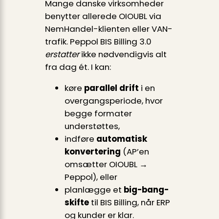
Mange danske virksomheder
benytter allerede OIOUBL via
NemHandel-klienten eller VAN-
trafik. Peppol BIS Billing 3.0
erstatter
ikke nødvendigvis alt
fra dag ét. I kan:
køre
parallel drift
i en
overgangsperiode, hvor
begge formater
understøttes,
indføre
automatisk
konvertering
(AP’en
omsætter OIOUBL →
Peppol), eller
planlægge et
big-bang-
skifte
til BIS Billing, når ERP
og kunder er klar.