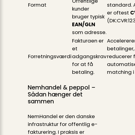
Offentlige
Format
standard. 
kunder
er oftest
C
bruger typisk
(DK:CVR:12
EAN/GLN
som adresse.
Fakturaen er
Accelerere
et
betalinger,
Forretningsværdi
adgangskrav
reducerer f
for at få
automatis
betaling.
matching i 
Nemhandel & peppol –
Sådan hænger det
sammen
NemHandel er den danske
infrastruktur for offentlig e-
fakturering. I praksis er