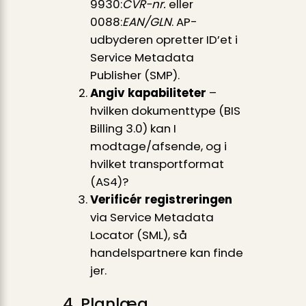
9930:
CVR-nr.
eller
0088:
EAN/GLN
. AP-
udbyderen opretter ID’et i
Service Metadata
Publisher (SMP).
Angiv kapabiliteter
–
hvilken dokumenttype (BIS
Billing 3.0) kan I
modtage/af­sende, og i
hvilket transportformat
(AS4)?
Verificér registreringen
via Service Metadata
Locator (SML), så
handelspartnere kan finde
jer.
4. Planlæg