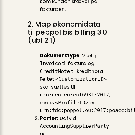
som kunden kræver på
fakturaen.
2. Map økonomidata
til peppol bis billing 3.0
(ubl 2.1)
Dokumenttype:
Vælg
til faktura og
Invoice
til kreditnota.
CreditNote
Feltet
<CustomizationID>
skal sættes til
,
urn:cen.eu:en16931:2017
mens
er
<ProfileID>
urn:fdc:peppol.eu:2017:poacc:bi
Parter:
Udfyld
AccountingSupplierParty
og