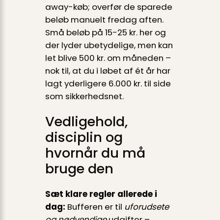
away-køb; overfør de sparede
beløb manuelt fredag aften.
Små beløb på 15-25 kr. her og
der lyder ubetydelige, men kan
let blive 500 kr. om måneden –
nok til, at du i løbet af ét år har
lagt yderligere 6.000 kr. til side
som sikkerhedsnet.
Vedligehold,
disciplin og
hvornår du må
bruge den
Sæt klare regler allerede i
dag:
Bufferen er til
uforudsete
og nødvendige
udgifter –