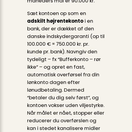
måneders mål er 90.000 kr.
Sæt kontoen op som en
adskilt højrentekonto
i en
bank, der er dækket af den
danske indskydergaranti (op til
100.000 € ≈ 750.000 kr. pr.
kunde pr. bank). Navngiv den
tydeligt – fx “Bufferkonto – rør
ikke” – og opret en fast,
automatisk overførsel fra din
lønkonto dagen efter
lønudbetaling. Dermed
“betaler du dig selv først”, og
kontoen vokser uden viljestyrke.
Når målet er nået, stopper eller
reducerer du overførslen og
kan i stedet kanalisere midler