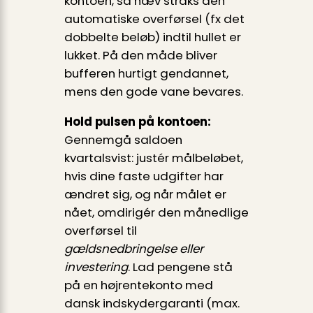
kontoen, så hæv straks den
automatiske overførsel (fx det
dobbelte beløb) indtil hullet er
lukket. På den måde bliver
bufferen hurtigt gendannet,
mens den gode vane bevares.
Hold pulsen på kontoen:
Gennemgå saldoen
kvartalsvist: justér målbeløbet,
hvis dine faste udgifter har
ændret sig, og når målet er
nået, omdirigér den månedlige
overførsel til
gældsnedbringelse eller
investering
. Lad pengene stå
på en højrentekonto med
dansk indskydergaranti (max.