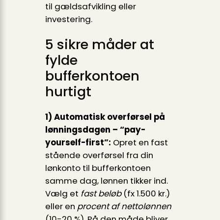
til gældsafvikling eller
investering.
5 sikre måder at
fylde
bufferkontoen
hurtigt
1) Automatisk overførsel på
lønningsdagen – “pay-
yourself-first”:
Opret en fast
stående overførsel fra din
lønkonto til bufferkontoen
samme dag, lønnen tikker ind.
Vælg et
fast beløb
(fx 1.500 kr.)
eller en
procent af netto­lønnen
(10-20 %). På den måde bliver