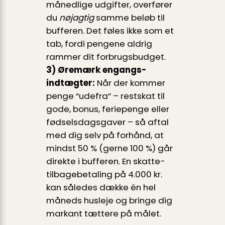
månedlige udgifter, overfører
du
nøjagtig
samme beløb til
bufferen. Det føles ikke som et
tab, fordi pengene aldrig
rammer dit forbrugs­budget.
3) Øremærk engangs­
indtægter:
Når der kommer
penge “udefra” – restskat til
gode, bonus, feriepenge eller
fødselsdags­gaver – så aftal
med dig selv på forhånd, at
mindst 50 % (gerne 100 %) går
direkte i bufferen. En skatte­
tilbage­betaling på 4.000 kr.
kan således dække én hel
måneds husleje og bringe dig
markant tættere på målet.