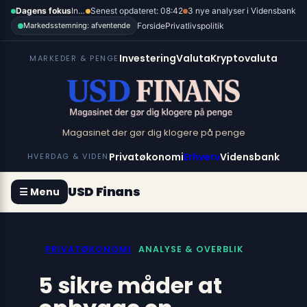
Spring
×
Dagens fokus
Inflation, renter og dollar
Senest opdateret: 08:42
3 nye analyser i Vidensbank
til
Forside
Privatlivspolitik
Markedsstemning: afventende
indhold
Investering
Valuta
Kryptovaluta
MARKEDER & PENGE
Magasinet der gør dig klogere på penge
Privatøkonomi
Erhverv
Vidensbank
HVERDAG & VIDEN
USD Finans
☰ Menu
PRIVATØKONOMI
ANALYSE & OVERBLIK
5 sikre måder at