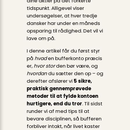
dine aktier på det forkerte
tidspunkt. Alligevel viser
undersøgelser, at hver tredje
dansker har under en måneds
opsparing til rådighed. Det vil vi
lave om på.
I denne artikel får du først styr
på
hvad
en bufferkonto præcis
er,
hvor stor
den bør være, og
hvordan
du sætter den op – og
derefter afslører vi
5 sikre,
praktisk gennemprøvede
metoder til at fylde kontoen
hurtigere, end du tror
. Til sidst
runder vi af med tips til at
bevare disciplinen, så bufferen
forbliver intakt, når livet kaster