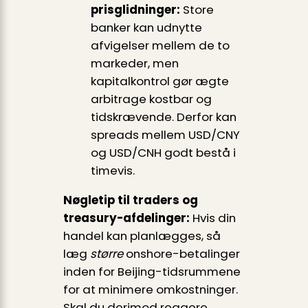
prisglidninger:
Store
banker kan udnytte
afvigelser mellem de to
markeder, men
kapitalkontrol gør ægte
arbitrage kostbar og
tidskrævende. Derfor kan
spreads mellem USD/CNY
og USD/CNH godt bestå i
timevis.
Nøgletip til traders og
treasury-afdelinger:
Hvis din
handel kan planlægges, så
læg
større
onshore-betalinger
inden for Beijing-tidsrummene
for at minimere omkostninger.
Skal du derimod reagere