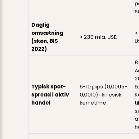
p
S
Daglig
omsætning
≈
≈ 230 mia. USD
(skøn, BIS
U
2022)
8
A
2
Typisk spot-
5-10 pips (0,0005-
E
spread i aktiv
0,0010) i kinesisk
K
handel
kernetime
ti
s
a
h