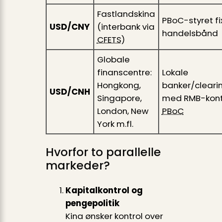
Fastlandskina
PBoC-styret fi
USD/CNY
(interbank via
handelsbånd
CFETS
)
Globale
finanscentre:
Lokale
Hongkong,
banker/cleari
USD/CNH
Singapore,
med RMB-kont
London, New
PBoC
York m.fl.
Hvorfor to parallelle
markeder?
Kapitalkontrol og
pengepolitik
Kina ønsker kontrol over