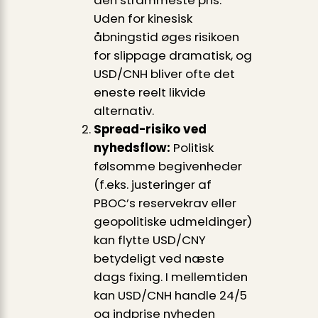
den strammeste pris.
Uden for kinesisk
åbningstid øges risikoen
for slippage dramatisk, og
USD/CNH bliver ofte det
eneste reelt likvide
alternativ.
Spread-risiko ved
nyhedsflow:
Politisk
følsomme begivenheder
(f.eks. justeringer af
PBOC’s reservekrav eller
geopolitiske udmeldinger)
kan flytte USD/CNY
betydeligt ved næste
dags fixing. I mellemtiden
kan USD/CNH handle 24/5
og indprise nyheden