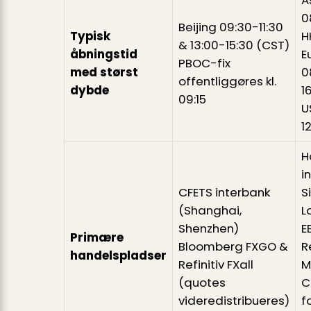
0
Beijing 09:30-11:30
Typisk
H
& 13:00-15:30 (CST)
åbningstid
E
PBOC-fix
med størst
0
offentliggøres kl.
dybde
1
09:15
U
1
H
i
CFETS interbank
S
(Shanghai,
L
Shenzhen)
E
Primære
Bloomberg FXGO &
R
handelspladser
Refinitiv FXall
M
(quotes
C
videredistribueres)
f