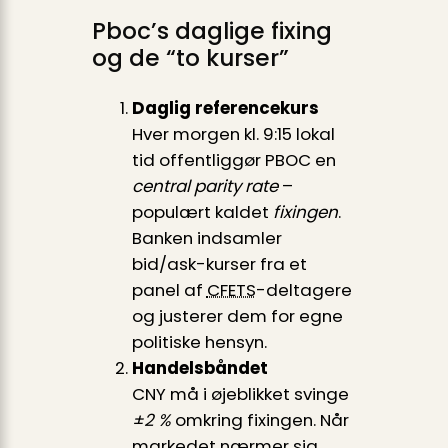
Pboc’s daglige fixing
og de “to kurser”
Daglig referencekurs
Hver morgen kl. 9:15 lokal
tid offentliggør PBOC en
central parity rate
–
populært kaldet
fixingen
.
Banken indsamler
bid/ask-kurser fra et
panel af
CFETS
-deltagere
og justerer dem for egne
politiske hensyn.
Handelsbåndet
CNY må i øjeblikket svinge
±2 %
omkring fixingen. Når
markedet nærmer sig