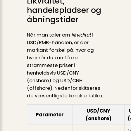
Likviditet,
handelspladser og
åbningstider
Når man taler om
likviditet
i
USD/RMB-handlen, er der
markant forskel på, hvor og
hvornår du kan få de
strammeste priser i
henholdsvis USD/CNY
(onshore) og USD/CNH
(offshore). Nedenfor skitseres
de væsentligste karakteristika.
USD/CNY
Parameter
(onshore)
(
A