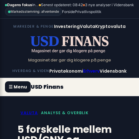
Spring
×
Dagens fokus
Inflation, renter og dollar
Senest opdateret: 08:42
3 nye analyser i Vidensbank
til
Forside
Privatlivspolitik
Markedsstemning: afventende
indhold
Investering
Valuta
Kryptovaluta
MARKEDER & PENGE
Magasinet der gør dig klogere på penge
Privatøkonomi
Erhverv
Vidensbank
HVERDAG & VIDEN
USD Finans
☰ Menu
VALUTA
ANALYSE & OVERBLIK
5 forskelle mellem