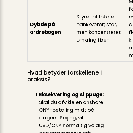
M
f
Styret af lokale
o
Dybde på
bankkvoter; stor,
d
ordrebogen
men koncentreret
f
omkring fixen
k
m
m
Hvad betyder forskellene i
praksis?
Eksekvering og slippage:
Skal du afvikle en onshore
CNY-betaling midt på
dagen i Beijing, vil
USD/CNY normalt give dig