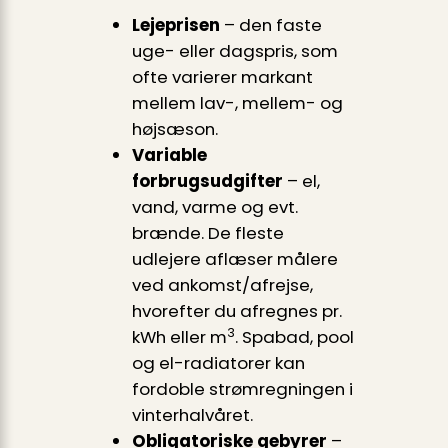
Lejeprisen
– den faste
uge- eller dagspris, som
ofte varierer markant
mellem lav-, mellem- og
højsæson.
Variable
forbrugsudgifter
– el,
vand, varme og evt.
brænde. De fleste
udlejere aflæser målere
ved ankomst/afrejse,
hvorefter du afregnes pr.
3
kWh eller m
. Spabad, pool
og el-radiatorer kan
fordoble strømregningen i
vinterhalvåret.
Obligatoriske gebyrer
–