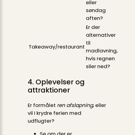
eller
søndag
aften?
Er der
alternativer
til
Takeaway/restaurant
madlavning,
hvis regnen
siler ned?
4. Oplevelser og
attraktioner
Er formålet
ren afslapning
, eller
vil I krydre ferien med
udflugter?
Se om der er