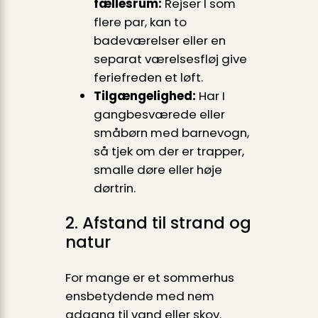
fællesrum:
Rejser I som
flere par, kan to
badeværelser eller en
separat værelsesfløj give
feriefreden et løft.
Tilgængelighed:
Har I
gangbesværede eller
småbørn med barnevogn,
så tjek om der er trapper,
smalle døre eller høje
dørtrin.
2. Afstand til strand og
natur
For mange er et sommerhus
ensbetydende med nem
adgang til vand eller skov.