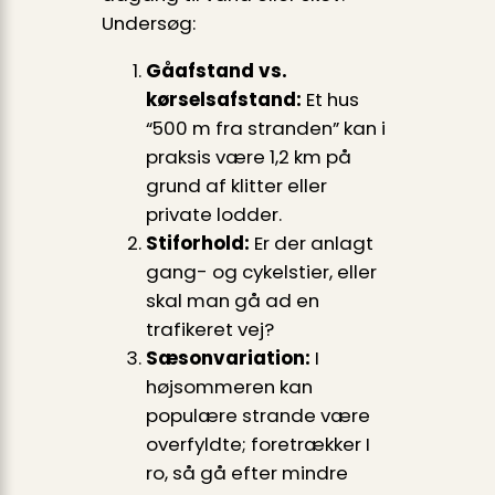
Undersøg:
Gåafstand vs.
kørselsafstand:
Et hus
“500 m fra stranden” kan i
praksis være 1,2 km på
grund af klitter eller
private lodder.
Stiforhold:
Er der anlagt
gang- og cykelstier, eller
skal man gå ad en
trafikeret vej?
Sæsonvariation:
I
højsommeren kan
populære strande være
overfyldte; foretrækker I
ro, så gå efter mindre