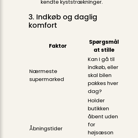
kendte kyststrækninger.
3. Indkøb og daglig
komfort
Spørgsmål
Faktor
at stille
Kan I gå til
indkøb, eller
Nærmeste
skal bilen
supermarked
pakkes hver
dag?
Holder
butikken
åbent uden
for
Åbnings­tider
højsæson