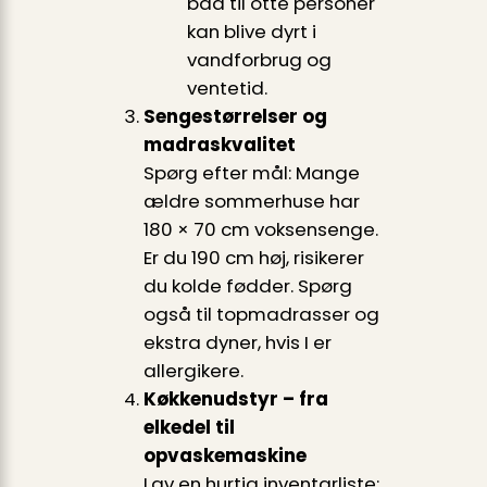
bad til otte personer
kan blive dyrt i
vandforbrug og
ventetid.
Sengestørrelser og
madraskvalitet
Spørg efter mål: Mange
ældre sommerhuse har
180 × 70 cm voksensenge.
Er du 190 cm høj, risikerer
du kolde fødder. Spørg
også til topmadrasser og
ekstra dyner, hvis I er
allergikere.
Køkkenudstyr – fra
elkedel til
opvaskemaskine
Lav en hurtig inventarliste: