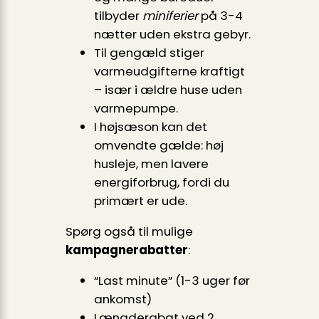
tilbyder
miniferier
på 3-4
nætter uden ekstra gebyr.
Til gengæld stiger
varmeudgifterne kraftigt
– især i ældre huse uden
varmepumpe.
I højsæson kan det
omvendte gælde: høj
husleje, men lavere
energi­forbrug, fordi du
primært er ude.
Spørg også til mulige
kampagnerabatter
:
“Last minute” (1-3 uger før
ankomst)
Længderabat ved 2