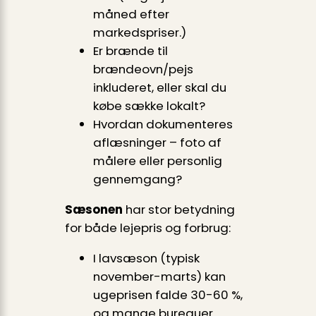
måned efter
markedspriser.)
Er brænde til
brændeovn/pejs
inkluderet, eller skal du
købe sække lokalt?
Hvordan dokumenteres
aflæsninger – foto af
målere eller personlig
gennemgang?
Sæsonen
har stor betydning
for både lejepris og forbrug:
I lavsæson (typisk
november-marts) kan
ugeprisen falde 30-60 %,
og mange bureauer